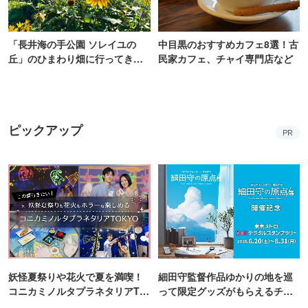
「長井海の手公園 ソレイユの
中目黒のおすすめカフェ8選！古
丘」のひまわり畑に行ってき
民家カフェ、チャイ専門店など
た！ひまわりグルメも堪能【202
6】
ピックアップ
PR
妖怪夏祭りや花火で夏を満喫！
細田守監督作品ゆかりの地を巡
コニカミノルタプラネタリアTO
って限定グッズがもらえるチャ
KYO
ンス！