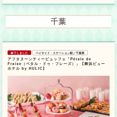
てはいかがでしょうか。 【スイーツ】 抹茶のヴェリーヌ／さくら香るいち
◆大宮璃宮 カフェ＆レストラン 四季庭
ごのムース／抹茶のオペラ／ほうじ茶のクッキーバターサンド／いちごのパ
1名 平日：4,580円～／土日祝：4,800円～
ンナコッタ／抹茶のタルト 【セイボリー】 抹茶とカリフラワーのポタージ
※価格は全て消費税込・サービス料15％別
ュ／野沢菜漬けと鶏ハムのオープンサンド／抹茶とクスクスのタブレサラ
ダ 漬けマグロ添え 【スコーンスタンド】 抹茶とホワイトチョコ／プレ－
千葉
ン （コンディメント：練乳） 【ティーセレクション】 紅茶（マリアージ
ュフレール社）・コーヒーなど飲み放題（90分ラストオーダー） 【オプシ
ョン】 ・パフェ （カフェ付2,600円～） ・ミニパフェ ・フライ
ドポテト ※パフェ以外アフタヌーンティーとセットで注文できます。
【プラン】 ・ミニパフェ付アフタヌーンティー 6,500円～ ・パフェ付ア
フタヌーンティー 7,600円～ ※食材の仕入れ状況により、一部内容が変更
となる可能性があります ※店舗により価格異なる為、詳細は公式HPをご参
終了しました
ベイサイド・ステーション駅／千葉県
照ください
アフタヌーンティービュッフェ「Pétale de
Fraise（ペタル・ドゥ・フレーズ）」【舞浜ビュー
ホテル by HULIC】