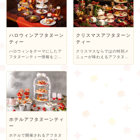
堪能してみては！
ハロウィンアフタヌーン
クリスマスアフタヌーン
ティー
ティー
ハロウィンをテーマにしたア
クリスマスならではの特別メ
フタヌーンティー情報をご紹
ニューが味わえるアフタヌー
介！非日常的な空間で“大人の
ンティーをご紹介！非日常的
ハロウィン”を心ゆくまで堪能
な空間で素敵なクリスマスを
してみては♪
楽しんでみては♪
ホテルアフタヌーンティ
ー
ホテルで開催されるアフタヌ