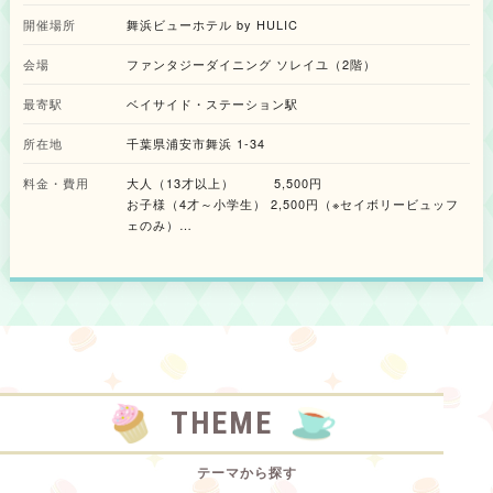
されます。 ・いちごチーズケーキ トンカ風味 甘く煮つめたいちごのコンフ
ィチュールに、香り華やかなトンカ豆を織り交ぜた濃厚でなめらかな口どけ
開催場所
舞浜ビューホテル by HULIC
の一品。 ・いちご大福スコーン 求肥・こし餡・生クリームを香ばしいスコ
ーンでサンドした和と洋が調和するスイーツ。 ・いちごロールケーキ ふわ
会場
ファンタジーダイニング ソレイユ（2階）
ふわのスポンジに甘酸っぱいいちごパウダーをまぶした、春らしい軽やかな
仕上がり。 ■10種類以上のメニューが並ぶ、心躍る「セイボリービュッフ
最寄駅
ベイサイド・ステーション駅
ェ」 ビュッフェコーナーには、シェフの遊び心が光るセイボリーとスイー
ツが並びます。 ・注目のセイボリー いちご風味のクスクスがアクセントの
所在地
千葉県浦安市舞浜 1-34
「パテドカンパーニュの小さなタルト」や、桜チップを添えた「じゃがいも
のスープ」など、春の香りを閉じ込めたメニューが勢揃い。 ・スイーツ＆
料金・費用
大人（13才以上） 5,500円
ドリンク とろける食感のクッキーやいちごミルクプリンに加え、充実のソ
お子様（4才～小学生） 2,500円（※セイボリービュッフ
フトドリンクバーも用意。 【メニュー】 ●デザートスタンド ・いちごロー
ェのみ）
ルケーキ ・桜シフォンケーキ ・いちごチーズケーキ トンカ風味 ・いちご
タルト ・いちご大福スコーン ・いちごフィナンシェ ・いちごチョコカヌレ
・いちごマカロン ※デザートスタンドのスイーツはビュッフェ対象外です。
※3才以下無料
●ビュッフェメニュー 【セイボリー】 ・BLTサンドウィッチ ・スモークサ
※デザートスタンドをご希望のお子様は大人料金となりま
ーモンとサワークリームのカナッペ ・蒸し鶏と大葉のロールサラダ ・パテ
す。
ドカンパーニュといちご風味のクスクスの小さなタルト ・ラタトゥイユキ
ッシュ ・小海老と赤いキャベツのピクルス ・バーニャカウダ （紅芯大根、
プチトマト、赤アンディーブ） ・じゃがいものスープ 桜チップ添え 【スイ
ーツ】 ・いちごミルクプリン ・ギモーヴ・フレーズ ・とろけるクッキー
・ホテル特製スイーツ各種 ●ドリンク ・ソフトドリンクバー ※内容の詳細
は公式サイトをご確認ください。
THEME
テーマから探す