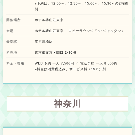
るでコース料理のように”楽しめる仕立てとしました。 まずアミューズに
※予約は、12:00～、12:30～、15:00～、15:30～の2時間
は、なめらかなじゃがいものスープに、鯛ブランダードのコロッケを合わせ
制
た「鯛ブランダードのコロッケとパルマンティエ」をご用意。続く三段スタ
ンドの各プレートには、それぞれに趣向を凝らしたメニューが揃えられまし
開催場所
ホテル椿山荘東京
た。 下段には、桜やいちごのニュアンスを料理的に楽しめるセイボリーが4
品揃えられました。春らしい華やかな彩りとともに、食事としての満足感が
会場
ホテル椿山荘東京 ロビーラウンジ「ル･ジャルダン」
味わえる構成です。明太子ソースをまとったバンズで、鯛のフライとタルタ
ルソースをサンドした「フィッシュバーガー」や、コンキリエ（貝殻型パス
最寄駅
江戸川橋駅
タ）の中にガーリックソテーした春キャベツやアスパラガスを詰めた「コン
キリエのアーリオ・オーリオ」など、春らしい食材を使ったラインナップで
所在地
東京都文京区関口 2-10-8
す。 中段には、桜といちごの優しい香りが広がるスコーンとクッキーを用
意しました。伝統のプレーンと旬のいちごとホワイトチョコレートを練り込
料金・費用
WEB 予約 一人 7,500円 ／ 電話予約 一人 8,500円
んだ甘酸っぱいいちごスコーンの2種に加え、桜型のクッキーにドライチェ
※料金は消費税込み、サービス料（15％）別
リーやドライいちご、ラム酒香るバタークリームを挟んだ「桜クッキー」を
ご用意。グリオットチェリーといちごのジャム、ウォールナッツのクロテッ
ドクリームと合わせ、香りや食感の変化が楽しめます。 そして上段には、
いちごのジューシーさと桜の華やかさが主役のスイーツ4種をご用意しまし
た。春を閉じ込めたような一品一品が並び、“桜×いちご”のハイブリッドな
魅力がいっぱいのデザートコースのような構成です。いちごやアプリコッ
ト、桜パンナコッタ、抹茶ゼリーなどを美しく重ねたグラススイーツ「いち
神奈川
ごと桜のヴェリーヌ」は、甘酸っぱいいちごのフレッシュさと優しい桜の香
り、ほろ苦い抹茶のアクセントが織りなす調和が魅力です。桜あんクリーム
とタルト生地に忍ばせたフランボワーズの風味が春の訪れを感じさせる「桜
のタルト」は、タルトの中に忍ばせた香ばしいピスタチオのカダイフが、心
地よい食感を添えています。新鮮ないちごを濃厚なホワイトチョコレートに
ディップした「いちごチョコレートディップ」は、甘さと酸味の絶妙なバラ