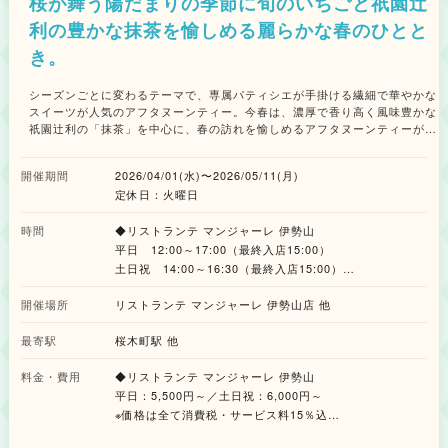
桜が舞う陽だまりの季節に旬のいちごと祇園辻
利の豊かな抹茶を愉しめる麗らかな春のひとと
き。
シーズンごとに変わるテーマで、専属パティシエが手掛ける繊細で華やかな
スイーツが人気のアフタヌーンティー。今春は、濃厚で香り高く風味豊かな
祇園辻利の「抹茶」を中心に、春の訪れを愉しめるアフタヌーンティーが提
供されます。 祇園辻利の「抹茶」を贅沢に使用したスイーツとして、濃厚
な抹茶ソースにみずみずしい苺や白玉を重ねたグラスデザートや伝統の抹茶
開催期間
2026/04/01(水)〜2026/05/11(月)
を幾層にも重ねた抹茶のオペラ、芳醇な旨みと心地よい苦みがサクサクの生
定休日：火曜日
地と重なり合う抹茶のタルトなど、良質な抹茶の薫りを丁寧に閉じ込めた、
この季節にしか出逢えない優雅で至福のスイーツをラインナップ。 さら
時間
に、可憐な桜の華やかな薫りが口どけとともに広がるいちごのムース、いち
◆リストランテ マンジャーレ 伊勢山
ごの爽やかな甘酸っぱさがミルクのコクを引き立たせるいちごのパンナコッ
平日 12:00～17:00（最終入店15:00）
タ、軽やかなクリームと桜の花びら型のチョコレートを添えた、祇園辻利の
土日祝 14:00～16:30（最終入店15:00）
ほうじ茶を使用したクッキーバターサンドを含む、パティシエこだわりの春
らしさを彩るスイーツ6種が提供されます。 セイボリーは、抹茶の鮮やかな
開催場所
リストランテ マンジャーレ 伊勢山店 他
◆大宮璃宮 カフェ＆レストラン 四季庭
色香とカリフラワーの甘みが溶け合うポタージュをはじめ、野沢菜漬けの食
11:00～16:30（最終入店15:00）
感がアクセントの鶏ハムオープンサンド、マグロの旨みが溢れる抹茶クスク
最寄駅
桜木町駅 他
スのタブレサラダといった、スイーツの甘みを鮮やかに引き立てる3種を用
意。 オプションには、祇園辻利の抹茶とほうじ茶を贅沢に使用した「宇治
料金・費用
◆リストランテ マンジャーレ 伊勢山
抹茶といちごのパフェ with 祇園辻利」を用意。お茶の個性を引き立てる多
平日：5,500円～／土日祝：6,000円～
彩な素材を巧みに配置した、宇治抹茶とほうじ茶を同時に愉しめるパフェで
※価格は全て消費税・サービス料15％込
す。アフタヌーンティーの華やかさをより一層引き立てる極上のマリアージ
ュとともに、優雅な春のひとときをお届けします。この機会に足を運んでみ