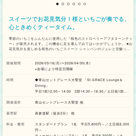
スイーツでお花見気分！桜といちごが奏でる、
心ときめくティータイム。
季節のいちごをふんだんに使用した『桜色のストロベリーアフタヌーンティ
ー』が販売されます。この機会に足を運んでみてはいかがでしょうか。 ■お
花見気分を楽しめる桜色のいちごスイーツ シャンパンのジュレと甘酸っぱ
いいちごが好相性のヴェリーヌや、桜がほのかに香るクリームにいちごが詰
まったタルト、さっぱりとしたライムのジュレを忍ばせたいちごのムース、
開催期間
2026/03/16(月)〜2026/04/30(木)
桜餡のバタークリームを桜を象ったクッキーでサンドした可愛いらしいフォ
※会場により特定日開催
ルムの一品、いちごのジュレとフレッシュいちごのレアチーズムース、いち
ごと桜のマカロンなどいちご尽くしのスイーツ6種を提供。 ■旬の食材やい
時間
ちごを使用したシェフ特製のセイボリー 西洋ごぼうを使用したコクのある
◆青山セントグレース大聖堂 「St.GRACE Lounge＆
クリームスープ、いちごと塩味の効いた生ハムのブリニ、天使海老のマリネ
Dining」
にカリフラワーのムースとコンソメジュレを合わせた一品、計3種が楽しめ
平日1部12:00～14:00 2部14:30～16:30／土日祝1部
ます。2種の焼きたてスコーンも用意。 ■春爛漫！目でも舌でもお花見気分
12:00～14:00 2部15:00～17:00
を楽しめる、スペシャルデザート 桜といちごのジュレ、シャンパンジュレ
開催場所
青山セントグレース大聖堂 他
※3月26日（木）は2部のみ開催
に桜のミルクアイスを乗せて、桜色のマカロンと桜色の蝶の形のチュイール
※受付15分前
で飾ったミルフィーユ仕立てのパフェを用意。スペシャルドリンクのご用意
最寄駅
表参道駅（徒歩2分） 他
※L.O.30分前
やランチの用意も。 ■名店からセレクトしたこだわりの紅茶 お飲み物は、
スイーツとスコーンに合う紅茶やソフトドリンクを幅広くセレクトした「ス
料金・費用
スタンダードプラン 1名 平日5,800円～／土日祝6,300
◆白金迎賓館 アートグレイスクラブ
タンダードプラン」、フランスの老舗紅茶ブランド「マリアージュ フレー
円～
ル」の紅茶やフレーバードティーを何杯でも楽しめる「ティーセレクション
12:00～14:00
ティーセレクションプラン 1名 平日6,300円～／土日