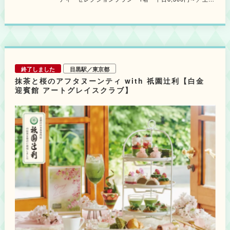
プラン」より選べます。 Food & Dessert ＜デザート＞ ・いちごと桜のヴ
※受付15分前
祝6,800円～
ェリーヌ ・いちごのタルト ・いちごとライムのムース ・桜餡バター
※L.O.30分前
のクッキーサンド ・いちごとレアチーズのムース ・いちごと桜のマカ
ロン ＜セイボリー＞ ・サルシフィーのスープ ・ベリーと生ハムのブリ
※すべて消費税・サービス料15%込
ニ ・天使海老のマリネ カリフラワームースとコンソメジュレ ＜スコー
※他プランの用意もあります。
ン＆コンディメント＞ ・スコーン（ミルク／いちご） ・コンディメント
（クロテッドクリーム／はちみつ） Free Drink ＜スタンダードプラン
＞ フランスの老舗紅茶ブランド「マリアージュフレール」1杯＋紅茶・コー
終了しました
目黒駅／東京都
ヒー・ソフトドリンクなど数種類が飲み放題 ＜ティーセレクションプラン
＞ フランスの老舗紅茶ブランド「マリアージュ フレール」のティーセレク
抹茶と桜のアフタヌーンティ with 祇園辻利【白金
ション＋スタンダードプランのドリンクが飲み放題 Option MENU ※価格
迎賓館 アートグレイスクラブ】
は消費税・サービス料15%込 ＜スペシャルドリンク＞1,200円 シトラスス
プリング ＜スペシャルデザート＞ 1,800円 いちごと桜のミルフィーユパフ
ェ ＜LUNCH＞ ・パスタランチ 桜海老と新玉ねぎのパスタ／サルシフィ
ーのポタージュ 1,500円 ・ポークランチ 豚肩ロースの香草パン粉焼き
トマトとハーブのソース／サルシフィーのポタージュ 1,500円 ・ステーキ
ランチ 牛ランプステーキ シャリアピンソース／サルシフィーのポタージ
ュ 3,000円 ※食材の仕入れ状況により、 一部内容が変更となる可能性が
あります。 ※店舗によりメニューの内容が多少異なります。 ◆青山セント
グレース大聖堂 「St.GRACE Lounge＆Dining」 【販売日】 2026年3月16
日（月）・18日（水）・19日（木）・20日（金・祝）・22日（日）・23日
（月）・25日（水）・26日（木）・27日（金）・28日（土）・29日
（日）・30日（月）／4月1日（水）・2日（木）・3日（金）・5日（日）・
6日（月）・8日（水）・9日（木）・10日（金）・12日（日）・13日
（月）・15日（水）・16日（木）・20日（月）・22日（水）・23日
（木）・24日（金）・26日（日）・27日（月）・30日（木） ◆白金迎賓館
アートグレイスクラブ 【販売日】 2026年3月18日（水）・21日（土）・