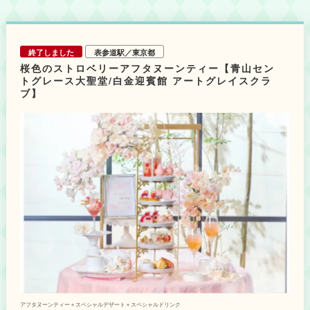
ュー内容＞ いちごスイーツ（12品）： 上段：いちごのアイシングクッキー
／いちごとバナナのスコーン／いちごとオレンジのヨーグルトクリーム 中
段：いちごとグリオットチェリーのゼリー／いちごと林檎のタルト／いちご
とカシスのヴェリーヌ／いちごとラズベリーのフィナンシェケーキ／いちご
終了しました
表参道駅／東京都
とライムのクリーム 下段：いちごとグレープフルーツのガナッシュ／いち
ごとパイナップルのタルト／いちごとルバーブのルビーチョコレートパンナ
桜色のストロベリーアフタヌーンティー【青山セン
コッタ／いちごと杏のシュークリーム セイボリー（6品）： プチフライド
トグレース大聖堂/白金迎賓館 アートグレイスクラ
チキン／トリュフ風味のチーズテリーヌ いちごとピーカンナッツ添え／チ
ブ】
キンと鴨のクレープロール／玉子とツナのサンドイッチ／ブルーチーズのパ
ンナコッタ ストロベリーソース／プチシューに詰めたタラのブランダー
ド セミドライトマト添え ※お飲み物は、ドイツの老舗紅茶メーカー「ロン
ネフェルト」の今季限定の「ストロベリークラウド」や「スイートキス」を
はじめ、各種紅茶、ハーブティー、フレーバーティー、コーヒー、日本茶な
ど全15種類がフリードリンクとなります。 ※内容の詳細は公式サイトをご確
認ください。
アフタヌーンティー＋スペシャルデザート＋スペシャルドリンク
・