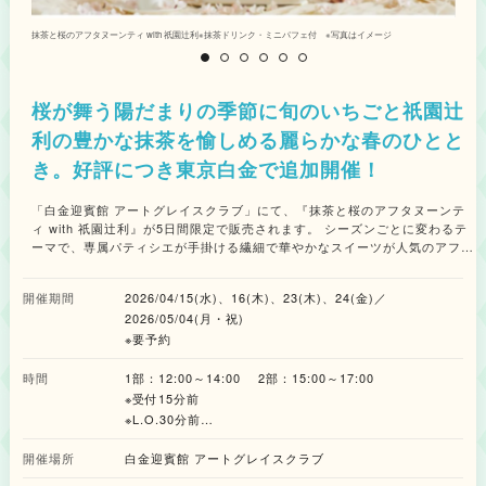
26日（木）／4月2日（木）・9日（木）・15日（水）・16日（木）・23日
（木）・24日（金） ※内容の詳細は公式サイトをご確認ください。
抹茶と桜のアフタヌーンティ with 祇園辻利※抹茶ドリンク・ミニパフェ付 ※写真はイメージ
ス
桜が舞う陽だまりの季節に旬のいちごと祇園辻
利の豊かな抹茶を愉しめる麗らかな春のひとと
き。好評につき東京白金で追加開催！
「白金迎賓館 アートグレイスクラブ」にて、『抹茶と桜のアフタヌーンテ
ィ with 祇園辻利』が5日間限定で販売されます。 シーズンごとに変わるテ
ーマで、専属パティシエが手掛ける繊細で華やかなスイーツが人気のアフタ
ヌーンティー。 今春は、濃厚で香り高く風味豊かな祇園辻利の「抹茶」を
中心に、春の訪れを愉しめるアフタヌーンティーを提供します。 祇園辻利
開催期間
2026/04/15(水)、16(木)、23(木)、24(金)／
の「抹茶」を贅沢に使用したスイーツとして、濃厚な抹茶ソースにみずみず
2026/05/04(月・祝)
しい苺や白玉を重ねたグラスデザートや伝統の抹茶を幾層にも重ねた抹茶の
オペラ、芳醇な旨みと心地よい苦みがサクサクの生地と重なり合う抹茶のタ
※要予約
ルトなど、良質な抹茶の薫りを丁寧に閉じ込めた、この季節にしか出逢えな
い優雅で至福のスイーツをラインナップ。 さらに、可憐な桜の華やかな薫
時間
1部：12:00～14:00 2部：15:00～17:00
りが口どけとともに広がるいちごのムース、いちごの爽やかな甘酸っぱさが
※受付15分前
ミルクのコクを引き立たせるいちごのパンナコッタ、軽やかなクリームと桜
※L.O.30分前
の花びら型のチョコレートを添えた、祇園辻利のほうじ茶を使用したクッキ
※5月4日(月・祝)のみ2部制開催
ーバターサンドを含む、パティシエこだわりの春らしさを彩るスイーツ6種
開催場所
白金迎賓館 アートグレイスクラブ
が揃います。 セイボリーは、抹茶の鮮やかな色香とカリフラワーの甘みが