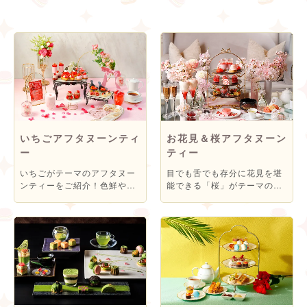
いちごアフタヌーンティ
お花見＆桜アフタヌーン
ー
ティー
いちごがテーマのアフタヌー
目でも舌でも存分に花見を堪
ンティーをご紹介！色鮮やか
能できる「桜」がテーマのア
ないちごスイーツで甘酸っぱ
フタヌーンティーをご紹介！
いひとときを堪能してみては
春の訪れを感じながら、優雅
♪
なひとときを過ごしてみては
♪