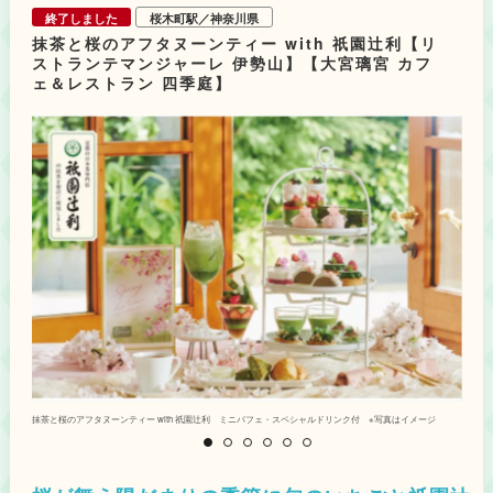
ンスが楽しめる、見た目にもキュートなひと品です。ふんわりと軽いムース
終了しました
桜木町駅／神奈川県
にいちごの甘酸っぱさと桜の香りを閉じ込めた「いちごと桜のムース」は、
抹茶と桜のアフタヌーンティー with 祇園辻利【リ
下に添えたチョコレートクランチとの食感の対比も心地よいデザートです。
様々な種類の桜が咲き誇る春の庭園のように、バラエティ豊かなスイーツを
ストランテマンジャーレ 伊勢山】【大宮璃宮 カフ
楽しんでみてはいかがでしょうか。 ※内容の詳細は公式サイトをご確認くだ
ェ＆レストラン 四季庭】
さい。
抹茶と桜のアフタヌーンティー with 祇園辻利 ミニパフェ・スペシャルドリンク付 ※写真はイメージ
ス