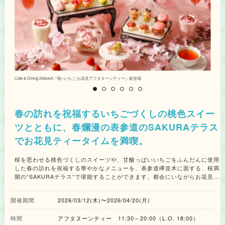
年祝いなど、大切な記念日を華やかにお祝いできます。(推し活ドリンク：
赤、黄色、青、ピンク、オレンジ、緑、紫) フリーフローは2時間制です
(L.O.90分) ◆季節限定デザート3種 ・「桜薫る和栗の生搾りモンブラン」
1,800円（税込） 4℃「SAKURA Collection」のピンクゴールドのジュエリ
ーをイメージし、色味から繊細な質感までこだわって仕立てた、春限定の特
別なモンブランが誕生しました。販売当初から好評の和栗の生搾りモンブラ
ンを、『SAKURA Sweets Collection』特別仕様としてアレンジしました。
注文後にお客様の目の前で一つひとつ仕上げることで、搾りたてならではの
和栗の優しく上品な甘い香りが広がり、口の中でホロホロとほどける、軽や
Cafe & Dining ZelkovA『桜×いちご お花見アフタヌーンティー』新登場
い
かな食感を楽しめます。和栗ペーストにはほんのりと桜のニュアンスを調和
させ、仕上げに桜パウダーと金粉を贅沢にトッピング。ジュエリーのような
煌めきをまとった、心華やぐ春の逸品です。 ・「桜といちごのミルフィー
ユパンケーキ」 2,600円（税込） アニヴェルセルの結婚式で人気のデザー
春の訪れを祝福するいちごづくしの桃色スイー
ト「クレープシュゼット」と「クレームブリュレ」から着想を得て誕生した
ツとともに、春爛漫の表参道のSAKURAテラス
大人気商品のミルフィーユパンケーキが、春限定の装いで新登場。モチモチ
としたクレープ生地と、コクのあるカスタードクリームを何層にも重ね、表
でお花見ティータイムを満喫。
面を香ばしくキャラメリゼすることで、モチモチとサクサクのコントラスト
を楽しめる贅沢な一皿です。フレッシュな苺と苺アイスを添え、春らしく華
桜を思わせる桃色づくしのスイーツや、甘酸っぱいいちごをふんだんに使用
やかな味わいを表現。さらに、お皿の上には桜が咲き誇る情景を描き、新し
した春の訪れを祝福する華やかなメニューを、表参道欅並木に面する、桜満
い季節の始まりと祝福の空気感を演出し、金箔をあしらった桜クリームでジ
開の“SAKURAテラス”で堪能することができます。都会にいながらお花見気
ュエリーのように煌めく特別感を添えました。満開の桜に包まれるような一
分を味わえる、この季節だけの特別なアフタヌーンティー体験をお届けしま
皿とともに、日常の中でふと訪れる“春の記念日”を楽しんでみてはいかがで
す。 スイーツは、いちごやベリーのフレッシュな味わいを楽しめるタルト
しょうか。 ・「SAKURAデザートプレート」 1,870円（税込） アフタヌー
開催期間
2026/03/12(木)〜2026/04/20(月)
やエクレア、桜の飾りをあしらった桃色のムースやオペラ、小さなフォルム
ンティーでご好評いただいているスイーツを、より気軽に楽しめるSAKURA
が可愛らしい2色の団子など、お花見気分を高める華やかな7種類がスタンド
デザートプレートが登場。桜薫る苺のムース、ベイクドチーズケーキ、ラズ
時間
アフタヌーンティー 11:30～20:00（L.O. 18:00）
を彩ります。 セイボリーは、桃色のミニバーガーやいちごサルサがアクセ
ベリーのマカロン、桜がふわりと薫るフィナンシェの4種を一皿に盛り合わ