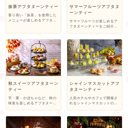
抹茶アフタヌーンティー
サマーフルーツアフタヌ
ーンティー
香り高い「抹茶」を使用した
メニューが楽しめるアフタヌ
サマーフルーツが楽しめるア
ーンティーをご紹介！和の雰
フタヌーンティーをご紹介！
囲気を存分に味わってみては
夏が旬のフルーツをふんだん
♪
に使用したスイーツを堪能し
てみては♪
秋スイーツアフタヌーン
シャインマスカットアフ
ティー
タヌーンティー
芋・栗・かぼちゃなど、秋の
人気ホテルやカフェで開催さ
味覚を楽しめるアフタヌーン
れるシャインマスカットのア
ティー情報をご紹介！食欲の
フタヌーンティー情報をご紹
秋を満喫してみては♪
介。上品な甘みと高貴な香り
が特徴のシャインマスカット
をたっぷり使ったメニューを