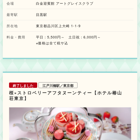
溶け合うポタージュをはじめ、野沢菜漬けの食感がアクセントの鶏ハムオー
会場
白金迎賓館 アートグレイスクラブ
プンサンド、マグロの旨みが溢れる抹茶クスクスのタブレサラダといった、
スイーツの甘みを鮮やかに引き立てる3種が揃います。 オプションには、祇
最寄駅
目黒駅
園辻利の抹茶とほうじ茶を贅沢に使用した「宇治抹茶といちごのミニパフェ
with 祇園辻利」を用意。お茶の個性を引き立てる多彩な素材を巧みに配置
所在地
東京都品川区上大崎 1-1-9
した、宇治抹茶とほうじ茶を同時に愉しめるパフェです。 アフタヌーンテ
ィーの華やかさをより一層引き立てる極上のマリアージュとともに、優雅な
料金・費用
平日：5,500円～ 土日祝：6,000円～
春のひとときを過ごしてみてはいかがでしょうか。
※価格は全て税サ込
終了しました
江戸川橋駅／東京都
桜×ストロベリーアフタヌーンティー【ホテル椿山
荘東京】