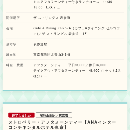
ントの白身魚と菜の花のムース、春キャベツとじゃがいもの桜海老マリネな
ミニアフタヌーンティー付きランチコース 11:30～
せ、桜色の彩りと春らしい味わいをぎゅっと詰め込んでいます。アフタヌー
ど、旬食材を使用した3種類がラアインアップ。見た目も味も春の訪れを楽
ンティーの予約がなくても、『SAKURA Sweets Collection』の世界観を楽
15:00（L.O.）
しめる内容でお届けします。 また、桜シーズンを彩る桜と抹茶の2種類のホ
しめる一品です。穏やかな春の時間に寄り添う、軽やかなデザートとして楽
ミニアフタヌーンティー付きディナーコース 17:00～
ットラテもオプションメニューで登場。ほのかないちごの風味も合わさった
しめます。 ◆季節限定ドリンク4種 桜色の彩りと春の高揚感をグラスに映
開催場所
ザ ストリングス 表参道
20:00（L.O.）
春を感じるやさしい味わいです。さらに、前菜やメインディッシュを選べる
した、季節限定のドリンク4種が登場します。アニヴェルセルオリジナルの
テイクアウトアフタヌーンティー 12:00～20:00
プリフィックスに、アフタヌーンティースイーツ4品をデザートで提供する
ロマンスティーを使用した上品な甘さのSAKURAストロベリーロイヤルミル
会場
Cafe & Dining ZelkovA（カフェ&ダイニング ゼルコヴ
ランチ&ディナーコースや、ご自宅やお花見などのお出かけ先でアフタヌー
クティーをはじめ、美しいグラデーションが楽しめるSAKURAスパークル
ァ)／ザ ストリングス 表参道 1F
ンティーを楽しめるテイクアウトも販売されます。 春の始まりのお祝いは
や、桜シロップを忍ばせたグラスにスパークリングワインを注ぎ、ほのかな
Cafe & Dining ZelkovAの華やかなアフタヌーンティーとともに。表参道の
ピンク色へと変化する様子を楽しめるアルコールドリンクをご用意しまし
最寄駅
表参道駅
うららかな春を感じながら、アート桜の優美なデコレーションが施された
た。ホット・アイス・炭酸・アルコールまで幅広く揃え、その日の気分やシ
SAKURAテラスでの心ときめくひとときを楽しんでみてはいかがでしょう
ーンに合わせて、『SAKURA Sweets Collection』の世界観をドリンクでも
所在地
東京都港区北青山3-6-8
か。 ◆アフタヌーンティーメニュー ※店内・テイクアウト共通 ＜セイボ
堪能できます。 ・SAKURAストロベリーロイヤルミルクティー (HOT)
リー＞ ・春キャベツとじゃがいもの桜海老マリネ ・白身魚と菜の花のムー
1,100円（税込） ・SAKURAストロベリーロイヤルミルクティー (ICE)
料金・費用
アフタヌーンティー 平日\5,600／休日\6,000
ス いちごサルサ ・ピンクミニバーガー ＜スイーツ＞ ・ストロベリーパン
1,100円（税込） ・SAKURAスパークル 1,100円（税込） ・SAKURAブロ
テイクアウトアフタヌーンティー \8,400（1セット2名
ナコッタ&桜ゼリー ・ベリーのエクレア ・ストロベリー&桜ムース ・いち
ッサム1,210円（税込）※アルコールドリンク ◆期間限定の空間演出 店内に
ごとベリーのタルト ・ピスタチオマカロン ・桜&ルビーチョコレートオペ
は桜の装飾を施し、空間全体で春の訪れを感じられる演出が用意されます。
様分）
ラ ・桜&ピスタチオだんご ◆ドリンク メニュー シンガポール創業のラグジ
大きな窓の先には、みなとみらいの海を一望できる開放的なロケーションが
ミニアフタヌーンティー付きランチコース \5,800／ディ
ュアリーティーブランド TWG teaの紅茶、コーヒーなど全16種類 ◆オプシ
広がり、4℃「SAKURA Collection」が表現する桜の世界観や、ブランドが
ナーコース \6,800
ョン メニュー ※店内限定 ・『桜&ストロベリーラテ』 ・『抹茶&ストロベ
大切にしている“水”のイメージとも美しく調和します。さらに春には、窓越
オプションドリンク 『桜&ストロベリーラテ』『抹茶&ス
リーラテ』 ◆「ミニアフタヌーンティー付きコースメニュー ＜ランチ＞ ・
しに望む汽車道に桜が咲き誇り、水辺と桜が織りなす、この季節ならではの
トロベリーラテ』 各\1,150
前菜 ・スープ ・メインディッシュ ・アフタヌーンティースイーツ4種 （ス
景色を楽しめます。
トロベリーパンナコッタ&桜ゼリー／ストロベリー&桜ムース／桜&ルビーチ
ョコレートオペラ／桜&ピスタチオだんご） ＜ディナー＞ ・前菜 ・スープ
・パスタ ・メインディッシュ ・アフタヌーンティースイーツ4種（ランチ
終了しました
溜池山王駅／東京都
メニューと同様） ※内容の詳細は公式サイトをご確認ください。
ストロベリー・アフタヌーンティー【ANAインター
コンチネンタルホテル東京】