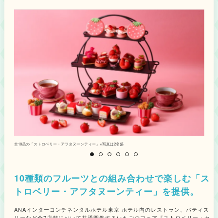
全18品の「ストロベリー・アフタヌーンティー」※写真は2名盛
い
10種類のフルーツとの組み合わせで楽しむ「ス
トロベリー・アフタヌーンティー」を提供。
ANAインターコンチネンタルホテル東京 ホテル内のレストラン、パティス
リーなど全7店舗において共通開催するいちごのフェア『ストロベリー・セ