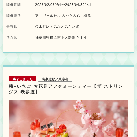
ら着想を得て商品開発したアフタヌーンティーをはじめ、スイーツ3種、ド
開催期間
2026/02/06(金)〜2026/04/30(木)
リンク4種を展開いたします。また、本フェアの開催を記念し、コラボレー
ションアフタヌーンティーをご予約のお客様へ、オリジナルジュエリーポー
開催場所
アニヴェルセル みなとみらい横浜
チを数量限定で用意されています。卒業や入学、新生活の始まりなど、新し
い門出が重なる春の季節に、さまざまな想いを分かち合う時間として、特別
最寄駅
なコラボレーションフェアを楽しんでみてはいかがでしょうか。 ◆アフタ
桜木町駅 / みなとみらい駅
ヌーンティープラン全2種 ※予約限定 ・「SAKURAアフタヌーンティー」
6,500円（税込） ※予約限定 桜の鮮やかな色彩と４℃のジュエリーの煌め
所在地
神奈川県横浜市中区新港 2-1-4
きを表現した、春限定のアフタヌーンティーが登場します。桜のジュレとマ
スカルポーネクリームを重ねたグラススイーツや、ツヤ感が美しい桜薫る苺
のムース、ライチとピンクグレープフルーツのパートドフリュイなど、ジュ
エリーの透明感と煌めきを表現した珠玉のスイーツが並びます。また、濃厚
なベイクドチーズケーキや甘酸っぱいラズベリーのマカロンを添え、最後の
ひと口まで変化を楽しめる味わいのバランスにもこだわりました。今回は、
アフタヌーンティー全体の体験価値を高めるため、セイボリーを別皿でご提
供します。甘味と食事のバランスを大切にし、最後まで心地よく楽しめる構
終了しました
表参道駅／東京都
成に仕上げました。セイボリーには、春の彩りを取り入れ、桜エビのタルト
桜×いちご お花見アフタヌーンティー【ザ ストリン
やじゃがいものポタージュ、桜鯛のフリット、オニオンコンフィと合鴨のオ
グス 表参道】
ープンサンドと、春らしい食材を使用した全4種をご用意。さらにアフタヌ
ーンティーをご予約のお客様には、本フェア限定の「オリジナルジュエリー
ポーチ」を1名様につき1点プレゼントいたします(※なくなり次第終了)。紅
茶・コーヒーなど全16種類のドリンクフリーフローとともに、水辺の景色と
桜色に包まれる至福のひとときを過ごしてみては。 ・「SAKURAアフタヌ
ーンティー(推し活ドリンク1杯付き)」 7,000円（税込） ※予約限定
SAKURAアフタヌーンティーに、推し活にぴったりなカラフルドリンクをセ
ットにしたプランも登場します。推しのイメージカラーに合わせて選べる、
全7色の乾杯用ドリンクをご用意しました。推しの誕生日やライブ記念、周