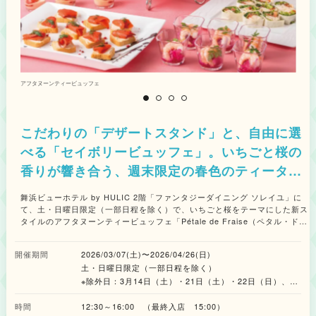
アフタヌーンティービュッフェ
デ
こだわりの「デザートスタンド」と、自由に選
べる「セイボリービュッフェ」。いちごと桜の
香りが響き合う、週末限定の春色のティータイ
ム。
舞浜ビューホテル by HULIC 2階「ファンタジーダイニング ソレイユ」に
て、土・日曜日限定（一部日程を除く）で、いちごと桜をテーマにした新ス
タイルのアフタヌーンティービュッフェ「Pétale de Fraise（ペタル・ド
ゥ・フレーズ）」が開催されます。 テーブルに届く瞬間のときめきを大切
にした、ひとり1台ずつの「デザートスタンド」と、多彩なラインアップを
開催期間
2026/03/07(土)〜2026/04/26(日)
好きなだけ楽しめる「セイボリービュッフェ」が融合。アフタヌーンティー
土・日曜日限定（一部日程を除く）
の優雅さとビュッフェの心躍る楽しさを一度に味わえる、これまでにない春
の食体験をお届けします。この機会に足を運んでみてはいかがでしょうか。
※除外日：3月14日（土）・21日（土）・22日（日）、4
■目でも楽しむ、可憐な「デザートスタンド」 最初にお届けするデザートス
月19日（日）
タンドでは、素材の組み合わせにこだわった「完成されたスイーツ」が提供
時間
12:30～16:00 （最終入店 15:00）