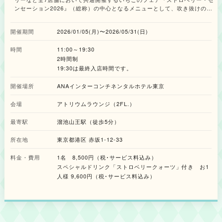
ンセーション2026』（総称）の中心となるメニューとして、吹き抜けのロ
ビーの中央に位置する寛ぎの空間「アトリウムラウンジ」（2FL.）にて、
「ストロベリー・アフタヌーンティー」が提供されます。 「ストロベリ
開催期間
2026/01/05(月)〜2026/05/31(日)
ー・アフタヌーンティー」は、2018年に初めて提供されて以来、当ホテル
では不動の人気を誇り、毎年大きな注目を集めています。2026年に向けて
時間
11:00～19:30
は、ペストリーシェフがこれまで以上にメニューの開発に時間をかけ、“か
わいくて美味しい”いちごの魅力を最大限に引き出した「ストロベリー・ア
2時間制
フタヌーンティー」が完成しました。ティースタンドを彩る全12品のスイー
19:30は最終入店時間です。
ツには、フレッシュないちごをふんだんに使用するとともに、ラズベリーや
林檎、パイナップル、バナナなど、いちごと相性の良い10種類のフルーツを
開催場所
ANAインターコンチネンタルホテル東京
組み合わせている点が特徴です。試作を重ねてたどり着いた最適なバランス
が、いちごの甘酸っぱい香りや味わいをより一層引き立てています。 さら
会場
アトリウムラウンジ（2FL.）
に、いちごをイメージした水玉模様が印象的な「いちごのアイシングクッキ
ー」や、フリルドレスのような「いちごとオレンジのヨーグルトクリー
最寄駅
溜池山王駅（徒歩5分）
ム」、ハート形のクッキーとアラザンの飾りが華やかな「いちごとグレープ
フルーツのガナッシュ」など、デザインにも細やかな工夫を施しました。ど
所在地
東京都港区 赤坂1-12-33
れも見た目と味わいの両面で、いちごの多彩な魅力が感じられる逸品です。
別皿で提供されるセイボリー（塩味の軽食）には、「トリュフ風味のチーズ
料金・費用
1名 8,500円（税･サービス料込み）
テリーヌ いちごとピーカンナッツ添え」や「ブルーチーズのパンナコッ
スペシャルドリンク「ストロベリークォーツ」付き お1
タ ストロベリーソース」など、いちごをアクセントに使った料理をはじ
人様 9,600円（税･サービス料込み）
め、こしょうをきかせたスパイシーな「フライドチキン」など、風味や食感
の変化を感じられる6品を揃えます。お飲み物は、ドイツの老舗紅茶メーカ
ー「ロンネフェルト」の今季限定の「ストロベリークラウド」や「スイート
キス」をはじめとする各種紅茶やフレーバーティー、コーヒー、日本茶など
全15種類がフリードリンクで楽しめます。ほんのりと甘い香りに包まれなが
ら、いちごの魅力を心ゆくまで満喫してみてはいかがでしょうか。 ＜メニ