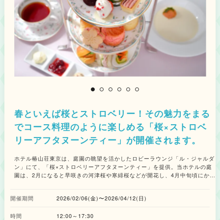
春といえば桜とストロベリー！その魅力をまる
でコース料理のように楽しめる「桜×ストロベ
リーアフタヌーンティー」が開催されます。
ホテル椿山荘東京は、庭園の眺望を活かしたロビーラウンジ「ル・ジャルダ
ン」にて、「桜×ストロベリーアフタヌーンティー」を提供。当ホテルの庭
園は、2月になると早咲きの河津桜や寒緋桜などが開花し、4月中旬頃にかけ
て約20種100本の桜が順に見頃を迎えます。期間中、「ル・ジャルダン」か
らは淡いピンク色に染まる華やかな景色を見ることができ、春の移ろいを存
開催期間
2026/02/06(金)〜2026/04/12(日)
分に感じられます。 咲き誇る庭園を望みながら味わう今回のアフタヌーン
ティーは、桜の香りや1月から3月にかけて旬を迎えるいちごを用いたメニュ
時間
12:00～17:30
ーを揃え、さらにアミューズを加えることで春の訪れを告げる味わいを“ま