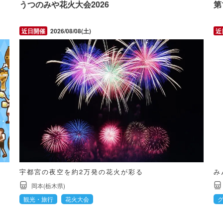
うつのみや花火大会2026
第
2026/08/08(土)
宇都宮の夜空を約2万発の花火が彩る
み
岡本(栃木県)
観光・旅行
花火大会