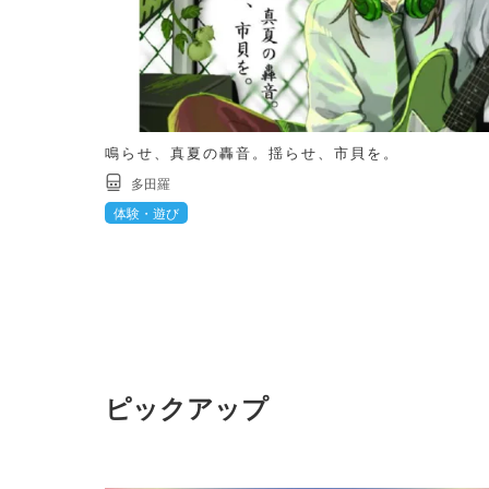
鳴らせ、真夏の轟音。揺らせ、市貝を。
多田羅
体験・遊び
ピックアップ