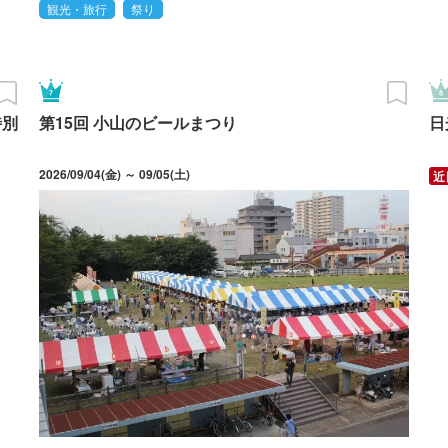
観光・旅行
祭り
特別
第15回 小山のビールまつり
日
2026/09/04(金) ～ 09/05(土)