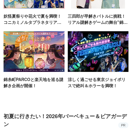
妖怪夏祭りや花火で夏を満喫！
三四郎が早解きバトルに挑戦！
コニカミノルタプラネタリア
リアル謎解きゲームの舞台"錦糸
TOKYO
町PARCO・楽天地"を巡る！
錦糸町PARCOと楽天地を巡る謎
涼しく過ごせる東京ジョイポリ
解き企画が開催！
スで絶叫＆ホラーを満喫！
初夏に行きたい！2026年バーベキュー＆ビアガーデ
ン
PR