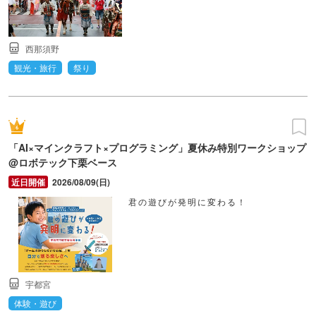
西那須野
観光・旅行
祭り
「AI×マインクラフト×プログラミング」夏休み特別ワークショップ
@ロボテック下栗ベース
2026/08/09(日)
君の遊びが発明に変わる！
宇都宮
体験・遊び