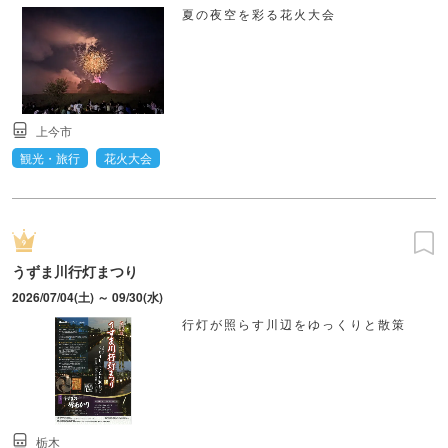
夏の夜空を彩る花火大会
上今市
観光・旅行
花火大会
うずま川行灯まつり
2026/07/04(土) ～ 09/30(水)
行灯が照らす川辺をゆっくりと散策
栃木