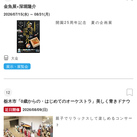
金魚展×深堀隆介
2026/07/15(水) ～ 08/31(月)
開園25周年記念 夏の企画展
大金
展示・展覧会
12
栃木市「0歳からの・はじめてのオーケストラ」美しく青きドナウ
2026/08/09(日)
親子でリラックスして楽しめるコンサー
ト