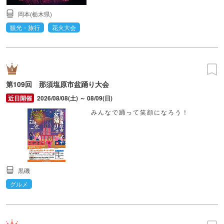
岡本(栃木県)
観光・旅行
花火大会
第109回 那須塩原市盆踊り大会
2026/08/08(土) ～ 08/09(日)
みんなで踊って笑顔になろう！
黒磯
グルメ