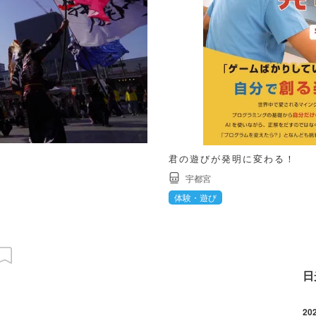
君の遊びが発明に変わる！
宇都宮
体験・遊び
日
20