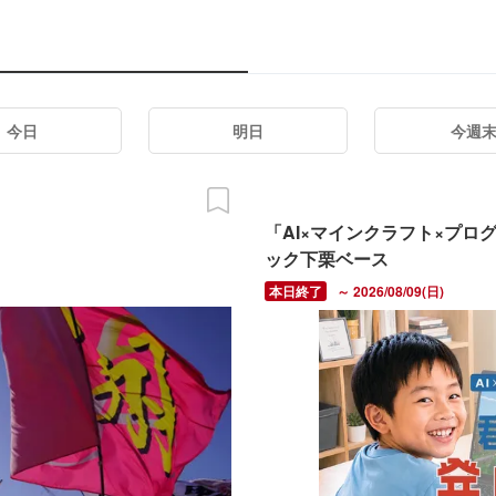
今日
明日
今週
「AI×マインクラフト×プ
ック下栗ベース
～ 2026/08/09(日)