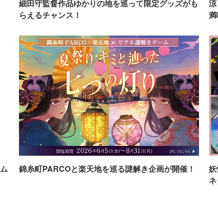
イ
細田守監督作品ゆかりの地を巡って限定グッズがも
涼
らえるチャンス！
満
ム
錦糸町PARCOと楽天地を巡る謎解き企画が開催！
妖
ネ