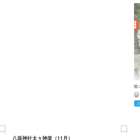
栃
八坂神社太々神楽（11月）