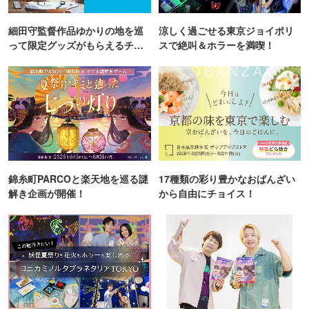
細田守監督作品ゆかりの地を巡
涼しく過ごせる東京ジョイポリ
って限定グッズがもらえるチャ
スで絶叫＆ホラーを満喫！
ンス！
錦糸町PARCOと楽天地を巡る謎
17種類の彩り豊かなおばんざい
解き企画が開催！
から自由にチョイス！