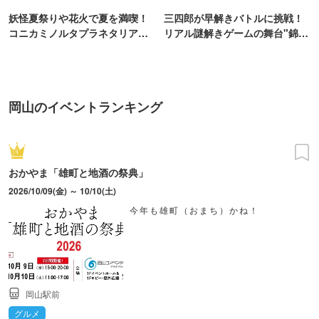
妖怪夏祭りや花火で夏を満喫！
三四郎が早解きバトルに挑戦！
コニカミノルタプラネタリア
リアル謎解きゲームの舞台"錦糸
TOKYO
町PARCO・楽天地"を巡る！
岡山のイベントランキング
おかやま「雄町と地酒の祭典」
2026/10/09(金) ～ 10/10(土)
今年も雄町（おまち）かね！
岡山駅前
グルメ