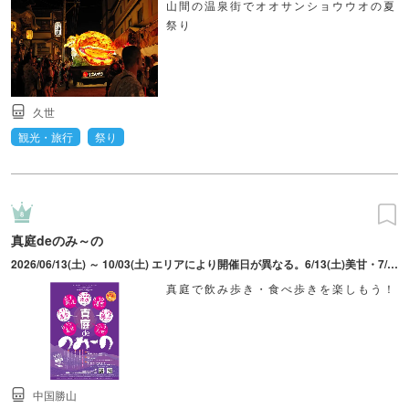
山間の温泉街でオオサンショウウオの夏
祭り
久世
観光・旅行
祭り
真庭deのみ～の
2026/06/13(土) ～ 10/03(土) エリアにより開催日が異なる。6/13(土)美甘・7/11(土)落合・8/1(土)新庄・8/22(土)北房・8/30(日)湯原・9/12（土）蒜山・9/19(土)勝山・10/3(土)久世 ※計8日間
真庭で飲み歩き・食べ歩きを楽しもう！
中国勝山