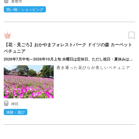
倉敷市
買い物・ショッピング
【花・見ごろ】おかやまフォレストパーク ドイツの森 カーペット
ペチュニア
2026年7月中旬～2026年10月上旬 水曜日は定休日、ただし祝日・夏休みは営業。土日祝の営業時間は9:30～17:00。開催日は見ごろ時期の目安、見ごろ時期は気候等により前後する場合あり。詳しくはHP参照。
透き通った花びらが美しいペチュニア
神目
体験・遊び