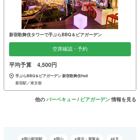
新宿歌舞伎タワーで手ぶらBBQ＆ビアガーデン
空席確認・予約
平均予算 4,500円
手ぶらBBQ＆ビアガーデン 新宿歌舞伎Hall
新宿駅／東京都
他の
バーベキュー
/
ビアガーデン
情報を見る
岡山駅前駅
岡山
展示・展覧会
8月