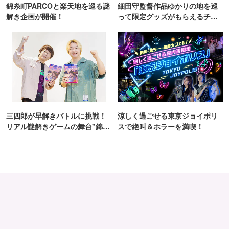
錦糸町PARCOと楽天地を巡る謎
細田守監督作品ゆかりの地を巡
解き企画が開催！
って限定グッズがもらえるチャ
ンス！
三四郎が早解きバトルに挑戦！
涼しく過ごせる東京ジョイポリ
リアル謎解きゲームの舞台"錦糸
スで絶叫＆ホラーを満喫！
町PARCO・楽天地"を巡る！