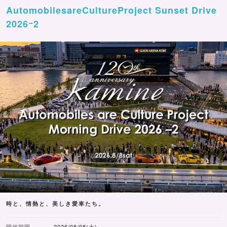
AutomobilesareCultureProject Sunset Drive
2026ｰ2
時と、情熱と、美しき愛車たち。
開催期間
2026/08/08(土)