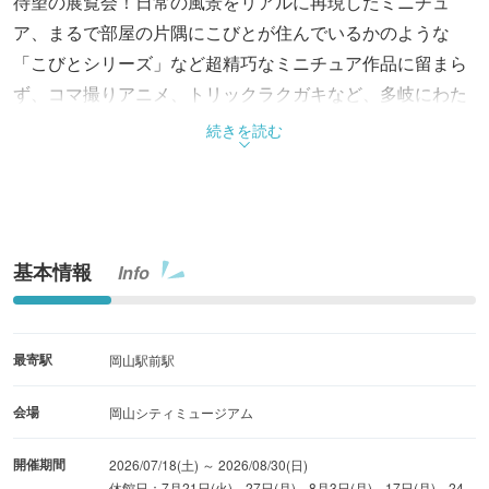
待望の展覧会！日常の風景をリアルに再現したミニチュ
ア、まるで部屋の片隅にこびとが住んでいるかのような
「こびとシリーズ」など超精巧なミニチュア作品に留まら
ず、コマ撮りアニメ、トリックラクガキなど、多岐にわた
る。人を驚かせることが大好きなMozuの世界を網羅し、大
続きを読む
人も子供も一緒に楽しめる展覧会。
基本情報
Info
最寄駅
岡山駅前駅
会場
岡山シティミュージアム
開催期間
2026/07/18(土) ～ 2026/08/30(日)
休館日：7月21日(火)、27日(月)、8月3日(月)、17日(月)、24