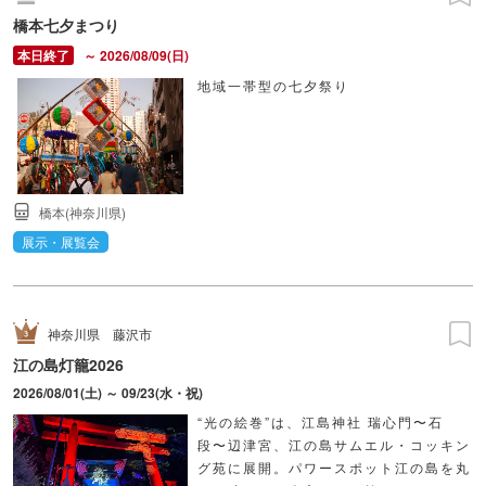
橋本七夕まつり
～ 2026/08/09(日)
地域一帯型の七夕祭り
橋本(神奈川県)
展示・展覧会
神奈川県
藤沢市
江の島灯籠2026
2026/08/01(土) ～ 09/23(水・祝)
“光の絵巻”は、江島神社 瑞心門〜石
段〜辺津宮、江の島サムエル・コッキン
グ苑に展開。パワースポット江の島を丸