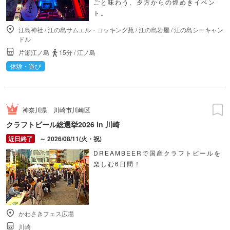
ごと味わう、夕方からの煌めきイベン
ト。
江島神社
/
江の島サムエル・コッキング苑
/
江の島岩屋
/
江の島シーキャン
ドル
片瀬江ノ島
15分
/
江ノ島
体験・遊び
神奈川県
川崎市川崎区
クラフトビール総選挙2026 in 川崎
～ 2026/08/11(火・祝)
DREAMBEERで国産クラフトビールを
楽しむ6日間！
かわさきフェス広場
川崎