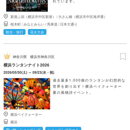
れています。
新港ふ頭（横浜市中区新港）
/
大さん橋（横浜市中区海岸通）
桜木町
/
みなとみらい
/
馬車道
/
日本大通り
観光・旅行
花火大会
神奈川県
横浜市神奈川区
横浜ランタンナイト2026
2026/05/30(土) ～ 09/23(水・祝)
過去最多1,000個のランタンが幻想的な
世界を創り出す！横浜ベイクォーター
夏の風物詩イベント。
横浜ベイクォーター
横浜
買い物・ショッピング
ショッピングモール