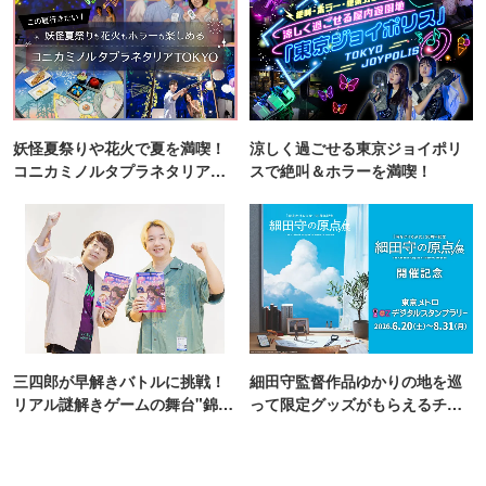
妖怪夏祭りや花火で夏を満喫！
涼しく過ごせる東京ジョイポリ
コニカミノルタプラネタリア
スで絶叫＆ホラーを満喫！
TOKYO
三四郎が早解きバトルに挑戦！
細田守監督作品ゆかりの地を巡
リアル謎解きゲームの舞台"錦糸
って限定グッズがもらえるチャ
町PARCO・楽天地"を巡る！
ンス！