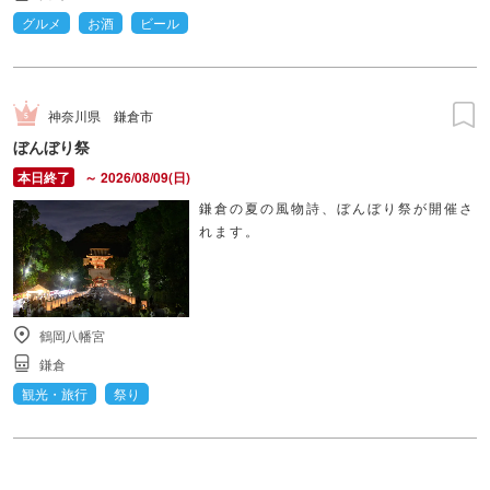
グルメ
お酒
ビール
神奈川県
鎌倉市
ぼんぼり祭
～ 2026/08/09(日)
鎌倉の夏の風物詩、ぼんぼり祭が開催さ
れます。
鶴岡八幡宮
鎌倉
観光・旅行
祭り