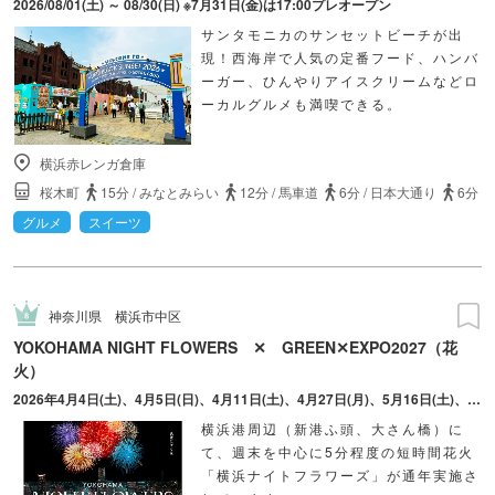
2026/08/01(土) ～ 08/30(日) ※7月31日(金)は17:00プレオープン
サンタモニカのサンセットビーチが出
現！西海岸で人気の定番フード、ハンバ
ーガー、ひんやりアイスクリームなどロ
ーカルグルメも満喫できる。
横浜赤レンガ倉庫
桜木町
15分
/
みなとみらい
12分
/
馬車道
6分
/
日本大通り
6分
グルメ
スイーツ
神奈川県
横浜市中区
YOKOHAMA NIGHT FLOWERS ✕ GREEN✕EXPO2027（花
火）
2026年4月4日(土)、4月5日(日)、4月11日(土)、4月27日(月)、5月16日(土)、5月30日(土)、6月13日(土)、7月4日(土)、7月18日(土)、8月9日(日)、9月5日(土)、9月20日(日) ※2026年10月以降の日程は8月をめどに公式サイトからお知らせがあります。
横浜港周辺（新港ふ頭、大さん橋）に
て、週末を中心に5分程度の短時間花火
「横浜ナイトフラワーズ」が通年実施さ