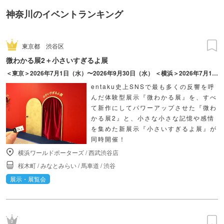
神奈川のイベントランキング
東京都
渋谷区
微わかる展2＋小さいすぎるよ展
＜東京＞2026年7月1日（水）〜2026年9月30日（水） ＜横浜＞2026年7月17日（金）〜2026年10月18日（日）
entaku史上SNSで最も多くの反響を呼
んだ体験型展示『微わかる展』を、すべ
て新作にしてパワーアップさせた『微わ
かる展2』と、小さな小さな記憶や感情
を集めた新展示『小さいすぎるよ展』が
同時開催！
横浜ワールドポーターズ
/
西武渋谷店
桜木町
/
みなとみらい
/
馬車道
/
渋谷
展示・展覧会