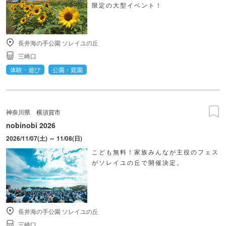
限定の大型イベント！
長井海の手公園 ソレイユの丘
三崎口
体験・遊び
公園・庭園
神奈川県
横須賀市
nobinobi 2026
2026/11/07(土) ～ 11/08(日)
こども無料！家族みんなが主役のフェス
がソレイユの丘で開催決定。
長井海の手公園 ソレイユの丘
三崎口