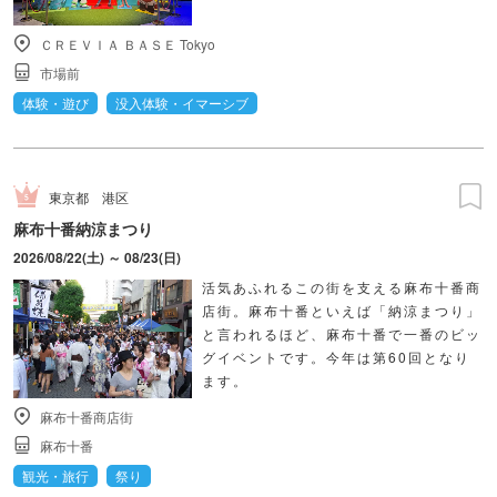
ＣＲＥＶＩＡ ＢＡＳＥ Tokyo
市場前
体験・遊び
没入体験・イマーシブ
東京都
港区
麻布十番納涼まつり
2026/08/22(土) ～ 08/23(日)
活気あふれるこの街を支える麻布十番商
店街。麻布十番といえば「納涼まつり」
と言われるほど、麻布十番で一番のビッ
グイベントです。今年は第60回となり
ます。
麻布十番商店街
麻布十番
観光・旅行
祭り