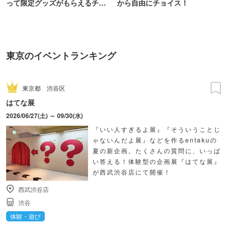
って限定グッズがもらえるチャ
から自由にチョイス！
ンス！
東京のイベントランキング
東京都
渋谷区
はてな展
2026/06/27(土) ～ 09/30(水)
『いい人すぎるよ展』『そういうことじ
ゃないんだよ展』などを作るentakuの
夏の新企画。たくさんの質問に、いっぱ
い答える！体験型の企画展『はてな展』
が西武渋谷店にて開催！
西武渋谷店
渋谷
体験・遊び