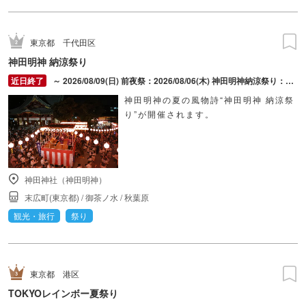
東京都
千代田区
神田明神 納涼祭り
～ 2026/08/09(日) 前夜祭：2026/08/06(木) 神田明神納涼祭り：2026/08/07(金) ～ 2026/08/09(日)
神田明神の夏の風物詩“神田明神 納涼祭
り”が開催されます。
神田神社（神田明神）
末広町(東京都)
/
御茶ノ水
/
秋葉原
観光・旅行
祭り
東京都
港区
TOKYOレインボー夏祭り