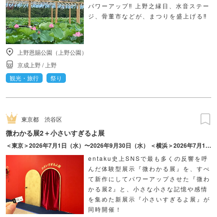
パワーアップ‼ 上野之縁日、水音ステー
ジ、骨董市などが、まつりを盛上げる‼
上野恩賜公園（上野公園）
京成上野
/
上野
観光・旅行
祭り
東京都
渋谷区
微わかる展2＋小さいすぎるよ展
＜東京＞2026年7月1日（水）〜2026年9月30日（水） ＜横浜＞2026年7月17日（金）〜2026年10月18日（日）
entaku史上SNSで最も多くの反響を呼
んだ体験型展示『微わかる展』を、すべ
て新作にしてパワーアップさせた『微わ
かる展2』と、小さな小さな記憶や感情
を集めた新展示『小さいすぎるよ展』が
同時開催！