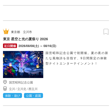
東京都
立川市
東京 星空と光の夏祭り 2026
2026/08/08(土) ～ 08/16(日)
国営昭和記念公園で初開催。夏の夜の新
たな風物詩を目指す、9日間限定の体験
型ナイトエンターテインメント！
国営昭和記念公園
立川
/
立川北
/
西立川
体験・遊び
公園・庭園