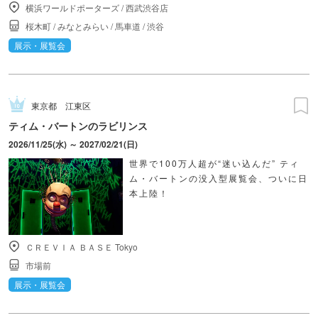
横浜ワールドポーターズ
/
西武渋谷店
桜木町
/
みなとみらい
/
馬車道
/
渋谷
展示・展覧会
東京都
江東区
ティム・バートンのラビリンス
2026/11/25(水) ～ 2027/02/21(日)
世界で100万人超が“迷い込んだ” ティ
ム・バートンの没入型展覧会、ついに日
本上陸！
ＣＲＥＶＩＡ ＢＡＳＥ Tokyo
市場前
展示・展覧会