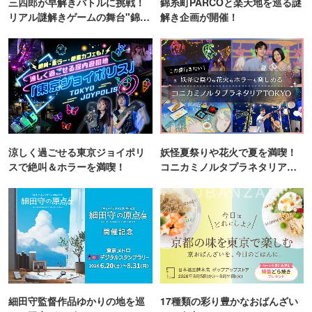
三四郎が早解きバトルに挑戦！
錦糸町PARCOと楽天地を巡る謎
リアル謎解きゲームの舞台"錦糸
解き企画が開催！
町PARCO・楽天地"を巡る！
涼しく過ごせる東京ジョイポリ
妖怪夏祭りや花火で夏を満喫！
スで絶叫＆ホラーを満喫！
コニカミノルタプラネタリア
TOKYO
細田守監督作品ゆかりの地を巡
17種類の彩り豊かなおばんざい