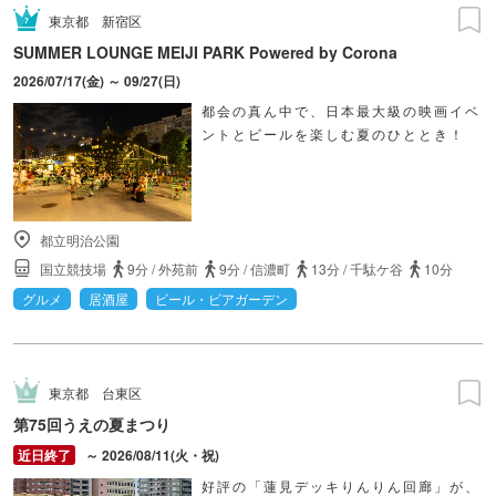
東京都
新宿区
SUMMER LOUNGE MEIJI PARK Powered by Corona
2026/07/17(金) ～ 09/27(日)
都会の真ん中で、日本最大級の映画イベ
ントとビールを楽しむ夏のひととき！
都立明治公園
国立競技場
9分
/
外苑前
9分
/
信濃町
13分
/
千駄ケ谷
10分
グルメ
居酒屋
ビール・ビアガーデン
東京都
台東区
第75回うえの夏まつり
～ 2026/08/11(火・祝)
好評の「蓮見デッキりんりん回廊」が、