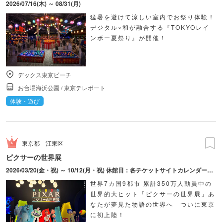
2026/07/16(木) ～ 08/31(月)
猛暑を避けて涼しい室内でお祭り体験！
デジタル×和が融合する『TOKYOレイ
ンボー夏祭り』が開催！
デックス東京ビーチ
お台場海浜公園
/
東京テレポート
体験・遊び
東京都
江東区
ピクサーの世界展
2026/03/20(金・祝) ～ 10/12(月・祝) 休館日：各チケットサイトカレンダーにてご確認ください。
世界7カ国9都市 累計350万人動員中の
世界的大ヒット「ピクサーの世界展」あ
なたが夢見た物語の世界へ ついに東京
に初上陸！