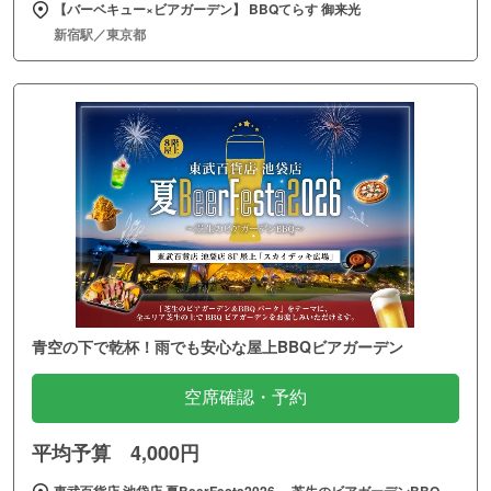
【バーベキュー×ビアガーデン】 BBQてらす 御来光
新宿駅／東京都
青空の下で乾杯！雨でも安心な屋上BBQビアガーデン
空席確認・予約
平均予算 4,000円
東武百貨店 池袋店 夏BeerFesta2026 ～芝生のビアガーデンBBQ～