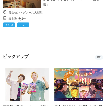
場！
青山セントグレース大聖堂
表参道
2分
グルメ
カフェ
ピックアップ
PR