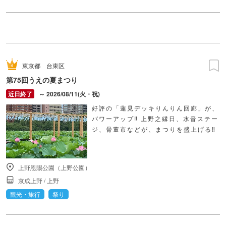
東京都
台東区
第75回うえの夏まつり
～ 2026/08/11(火・祝)
好評の「蓮見デッキりんりん回廊」が、
パワーアップ‼ 上野之縁日、水音ステー
ジ、骨董市などが、まつりを盛上げる‼
上野恩賜公園（上野公園）
京成上野
/
上野
観光・旅行
祭り