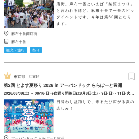
店街。麻布十番といえば「納涼まつり」
と言われるほど、麻布十番で一番のビッ
グイベントです。今年は第60回となり
ます。
麻布十番商店街
麻布十番
観光・旅行
祭り
東京都
江東区
第2回 とよす夏祭り 2026 in アーバンドック ららぽーと豊洲
2026/08/08(土) ～ 08/16(日) ※盆踊り開催日は8月8日(土)・9日(日)・11日(火・祝)・15日(土)・16日(日)のみ。 ※縁日およびキッチンカーについては期間中の全日程営業予定。 ※開催コンテンツは日によって異なります。
日替わり盆踊りで、来るたび広がる夏の
楽しみ！
アーバンドック ららぽーと豊洲