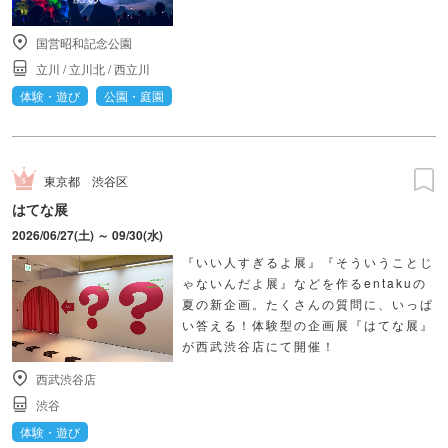
国営昭和記念公園
立川
/
立川北
/
西立川
体験・遊び
公園・庭園
東京都
渋谷区
はてな展
2026/06/27(土) ～ 09/30(水)
『いい人すぎるよ展』『そういうことじ
ゃないんだよ展』などを作るentakuの
夏の新企画。たくさんの質問に、いっぱ
い答える！体験型の企画展『はてな展』
が西武渋谷店にて開催！
西武渋谷店
渋谷
体験・遊び