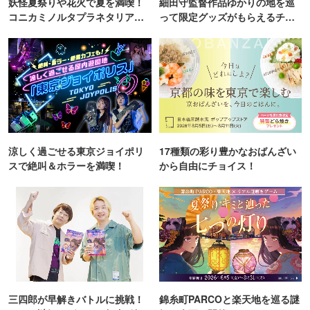
妖怪夏祭りや花火で夏を満喫！
細田守監督作品ゆかりの地を巡
コニカミノルタプラネタリア
って限定グッズがもらえるチャ
TOKYO
ンス！
涼しく過ごせる東京ジョイポリ
17種類の彩り豊かなおばんざい
スで絶叫＆ホラーを満喫！
から自由にチョイス！
三四郎が早解きバトルに挑戦！
錦糸町PARCOと楽天地を巡る謎