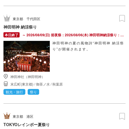
東京都
千代田区
神田明神 納涼祭り
～ 2026/08/09(日) 前夜祭：2026/08/06(木) 神田明神納涼祭り：2026/08/07(金) ～ 2026/08/09(日)
神田明神の夏の風物詩“神田明神 納涼祭
り”が開催されます。
神田神社（神田明神）
末広町(東京都)
/
御茶ノ水
/
秋葉原
観光・旅行
祭り
東京都
港区
TOKYOレインボー夏祭り