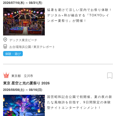
2026/07/16(木) ～ 08/31(月)
猛暑を避けて涼しい室内でお祭り体験！
デジタル×和が融合する『TOKYOレイ
ンボー夏祭り』が開催！
デックス東京ビーチ
お台場海浜公園
/
東京テレポート
体験・遊び
東京都
立川市
東京 星空と光の夏祭り 2026
2026/08/08(土) ～ 08/16(日)
国営昭和記念公園で初開催。夏の夜の新
たな風物詩を目指す、9日間限定の体験
型ナイトエンターテインメント！