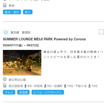
豊洲
観光・旅行
祭り
東京都
新宿区
SUMMER LOUNGE MEIJI PARK Powered by Corona
2026/07/17(金) ～ 09/27(日)
都会の真ん中で、日本最大級の映画イベ
ントとビールを楽しむ夏のひととき！
都立明治公園
国立競技場
9分
/
外苑前
9分
/
信濃町
13分
/
千駄ケ谷
10分
グルメ
居酒屋
ビール・ビアガーデン