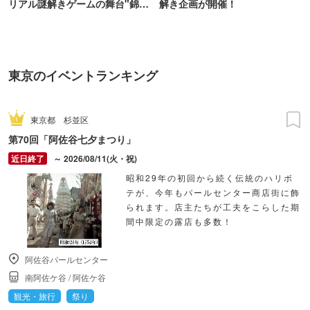
リアル謎解きゲームの舞台"錦糸
解き企画が開催！
町PARCO・楽天地"を巡る！
東京のイベントランキング
東京都
杉並区
第70回「阿佐谷七夕まつり」
～ 2026/08/11(火・祝)
昭和29年の初回から続く伝統のハリボ
テが、今年もパールセンター商店街に飾
られます。店主たちが工夫をこらした期
間中限定の露店も多数！
阿佐谷パールセンター
南阿佐ケ谷
/
阿佐ケ谷
観光・旅行
祭り