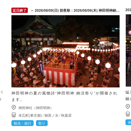
20
～ 2026/08/09(日) 前夜祭：2026/08/06(木) 神田明神納涼祭り：2026/08/07(金) ～ 2026/08/09(日)
パ
猛
神田明神の夏の風物詩“神田明神 納涼祭り”が開催され
を
融
ます。
神田神社（神田明神）
末広町(東京都)
/
御茶ノ水
/
秋葉原
観光・旅行
祭り