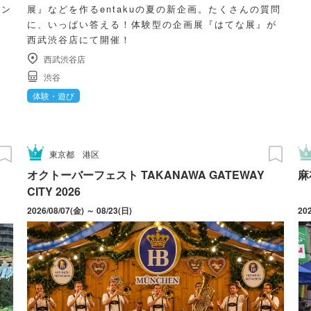
メン
展』などを作るentakuの夏の新企画。たくさんの質問
に、いっぱい答える！体験型の企画展『はてな展』が
西武渋谷店にて開催！
西武渋谷店
渋谷
体験・遊び
東京都
港区
オクトーバーフェスト TAKANAWA GATEWAY
麻
CITY 2026
2026/08/07(金) ～ 08/23(日)
20