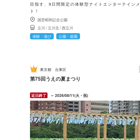
目指す、9日間限定の体験型ナイトエンターテイン
ト！
国営昭和記念公園
立川
/
立川北
/
西立川
体験・遊び
公園・庭園
東京都
台東区
第75回うえの夏まつり
～ 2026/08/11(火・祝)