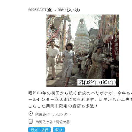
2026/08/07(金) ～ 08/11(火・祝)
昭和29年の初回から続く伝統のハリボテが、今年も
ールセンター商店街に飾られます。店主たちが工夫
こらした期間中限定の露店も多数！
阿佐谷パールセンター
南阿佐ケ谷
/
阿佐ケ谷
観光・旅行
祭り