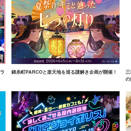
ラ
錦糸町PARCOと楽天地を巡る謎解き企画が開催！
三
の