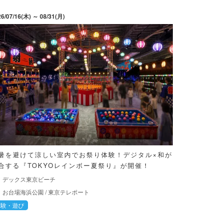
26/07/16(木) ～ 08/31(月)
暑を避けて涼しい室内でお祭り体験！デジタル×和が
合する『TOKYOレインボー夏祭り』が開催！
デックス東京ビーチ
お台場海浜公園
/
東京テレポート
体験・遊び