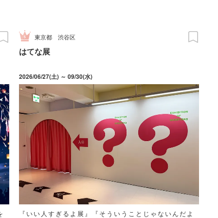
東京都
渋谷区
はてな展
2026/06/27(土) ～ 09/30(水)
を
『いい人すぎるよ展』『そういうことじゃないんだよ