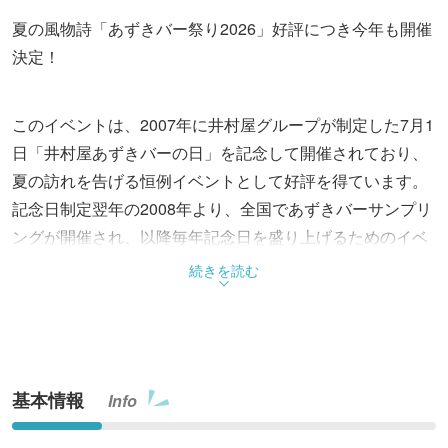
夏の風物詩「あずきバー祭り2026」好評につき今年も開催
決定！
このイベントは、2007年に井村屋グループが制定した7月1
日「井村屋あずきバーの日」を記念して開催されており、
夏の訪れを告げる恒例イベントとして好評を得ています。
記念日制定翌年の2008年より、全国であずきバーサンプリ
ングが開催され、以降毎年記念日を盛り上げるためのイベ
ントが行われてきました。「あずきバー祭り」は2023年の
続きを読む
開催以来、毎年多くの来場者が訪れており、その反響に応
える形で、このたび4年連続での開催が決定しました。今
年は、東京・名古屋・大阪に加え、新たに福岡天神での開
催が予定されています。
基本情報
Info
発売50年を超えるロングセラーブランドである『あずきバ