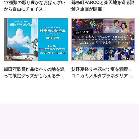
17種類の彩り豊かなおばんざい
錦糸町PARCOと楽天地を巡る謎
※縁日イベントは東京会場のみでの開催となります。
から自由にチョイス！
解き企画が開催！
※配布数量には限りがございます。
■『あずきバー』サンプリング
開催日程：6月26日（金）〜6月27日（土）
配布日時：
6月26日（金）第1回配布11:30〜 第2回配布15:00〜
6月27日（土）第1回配布10:00〜 第2回配布13:00〜 第3
細田守監督作品ゆかりの地を巡
妖怪夏祭りや花火で夏を満喫！
回配布15:30〜
って限定グッズがもらえるチャ
コニカミノルタプラネタリア
開催場所：コレド室町テラス1F大屋根広場
ンス！
TOKYO
合計5,500本配布予定
※配布本数は2日間の合計になります。
<サンプリングに関する注意事項>
※配布スケジュールの時刻は、混雑状況により変更となる
可能性があります。