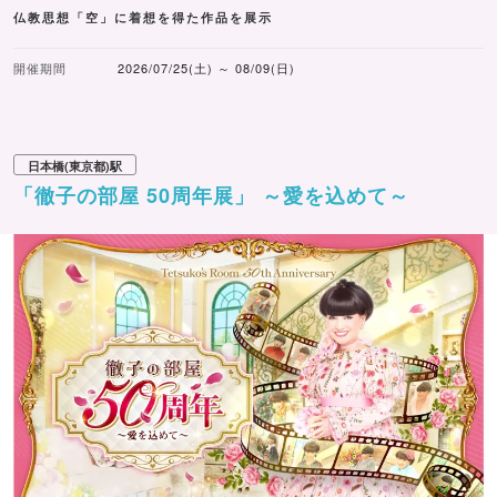
撮影日時：
仏教思想「空」に着想を得た作品を展示
6月26日（金）①13:00～13:20 ②14:30～14:50 ③16:30
開催期間
2026/07/25(土) ～ 08/09(日)
～16:50
6月27日（土）①12:00～12:20 ②14:30～14:50 ③16:30
～16:50
開催場所：コレド室町テラス1F大屋根広場
日本橋(東京都)駅
「徹子の部屋 50周年展」 ～愛を込めて～
■コレド室町テラスに『あずきバー』の縁日が登場！
「あずきバー祭り」では、過去3年『あずきバー』の無料
配布とあわせて、東京会場にて縁日イベントも開催されて
きました。今年も例年同様に、『あずきバー』の世界観を
楽しめる縁日イベントが6月26日(金)から6月27日(土)の2日
間限定で開催されます。
会場は、江戸の雰囲気と現代的なモダンテイストが融合す
る街、日本橋室町の商業施設「コレド室町テラス」です。
会場では、『あずきバー』オリジナルデザインに装飾され