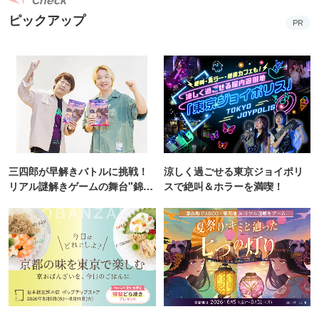
Check
う思いから、あずき製品を多く取り扱う井村屋グループが
ピックアップ
PR
「毎月1日はあずきの日」として制定し、日本記念日協会
より認定を受けました。また、あずきをたっぷりと使用し
た『あずきバー』を食べて暑い夏を乗り切ってほしいとい
う思いから、本格的な暑さを迎える7月1日を「井村屋あず
きバーの日」として制定しました。2026年7月1日の「井村
屋あずきバーの日」に先駆けて、全国4都市（東京、名古
屋、大阪、福岡天神）にて、無料で『あずきバー』を配布
するサンプリングイベントが開催されます。当日、各会場
三四郎が早解きバトルに挑戦！
涼しく過ごせる東京ジョイポリ
リアル謎解きゲームの舞台"錦糸
スで絶叫＆ホラーを満喫！
では、あずきバーと一緒に写真を撮ってSNSにシェアでき
町PARCO・楽天地"を巡る！
るフォトプロップスが用意されるほか、来場者を対象にオ
リジナル限定シールも配布されます。また、東京会場・名
古屋会場では井村屋のキャラクター「アズキキング」も登
場し、「あずきバー祭り」を盛り上げます。この機会に足
を運んでみてはいかがでしょうか。