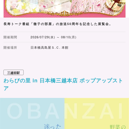
たヨーヨーつり、的あての2種の屋台が出店されます。い
ずれも無料で参加できるだけでなく、屋台体験を通じて
「井村屋あずきバーの日」オリジナルヨーヨーやオリジナ
長寿トーク番組「徹子の部屋」の放送50周年を記念した展覧会。
ルハンドタオルといった、ここでしか手に入らない限定ノ
ベルティ獲得に挑戦できます。
開催期間
2026/07/29(水) ～ 08/10(月)
『あずきバー』のパッケージデザインや井村屋のキャラク
開催場所
日本橋高島屋Ｓ.Ｃ. 本館
ター「アズキキング」をモチーフにした屋台、『あずきバ
ー』カラーで装飾された夏祭りの会場は、SNSでも映える
雰囲気のレトロムードを演出しており、大人から子どもま
三越前駅
で、老若男女問わず誰もが『あずきバー』とともに日本の
わらびの里 in 日本橋三越本店 ポップアップスト
夏の風物詩である縁日を楽しめます。この機会に足を運ん
ア
でみてはいかがでしょうか。
開催時間：
6月26日（金）：11:30～17:00
6月27日（土）：10:00～17:00
開催場所：コレド室町テラス1F大屋根広場