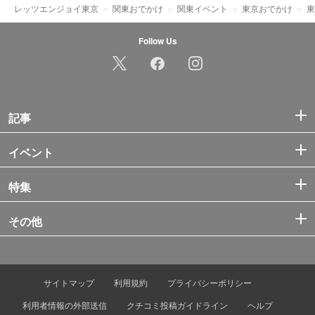
レッツエンジョイ東京
関東おでかけ
関東イベント
東京おでかけ
東
Follow Us
記事
イベント
特集
その他
サイトマップ
利用規約
プライバシーポリシー
利用者情報の外部送信
クチコミ投稿ガイドライン
ヘルプ