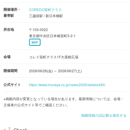
ー』は、2025年度のシリーズ年間販売本数が過去最高の3
開催場所・
COREDO室町テラス
億3,500万本を記録しました。日頃愛顧している利用者への
最寄駅
三越前駅 / 新日本橋駅
深い感謝の気持ちを込め、7月1日の「井村屋あずきバーの
日」に向けて、全国4都市で合計約15,500本の『あずきバ
所在地
〒103-0022
ー』が無料で提供されます。
東京都中央区日本橋室町3-2-1
MAP
さらに同期間中、東京会場のコレド室町テラス1F大屋根広
会場
コレド室町テラス1F大屋根広場
場では、『あずきバー』の縁日イベントが6月26日（金）
から6月27日（土）の2日間限定で開催されます。日本の伝
開催期間
2026/06/26(金) ～ 2026/06/27(土)
統文化である縁日として、ヨーヨーつりや的あての屋台が
出店され、『あずきバー』とともに夏の風物詩を楽しめま
公式サイト
https://www.imuraya.co.jp/news/2026/details490/
す。
※掲載内容が変更となっている場合があります。最新情報については、会場・
主催者の公式サイト等でご確認ください。
あずきは古くより、縁起の良い食べ物や健康の源として毎
掲載情報の誤記載を報告する
月1日と15日に食されてきました。この良き風習を今の時
代へ継承していくため、また人々の健康に寄与したいとい