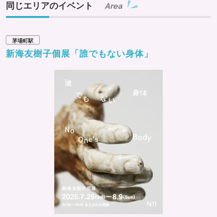
同じエリアのイベント
※各回15分前よりお並びいただけます。ただし、混雑状況
Area
や安全管理上の理由により、整列開始時間を変更する場合
があります。
茅場町駅
※各回の配布本数には限りがあるため、定員（予定数量）
新海友樹子個展「誰でもない身体」
に達し次第終了。
※サンプリングは、お一人様1本1回まででお願いします。
※サンプリング喫食後の袋などのゴミは、会場内、喫食ス
ペース等に備え付けのゴミ箱に廃棄してください。
※小雨決行。天災・荒天の場合は、協議のうえ、中断・中
止となる可能性がございます。
※各会場のフォトプロップスは、17:00までご利用いただけ
ます。
■アズキキングに会える！グリーティングも開催
毎年大人気のアズキキングに会えるチャンス！アズキキン
グと一緒に記念撮影もできます。