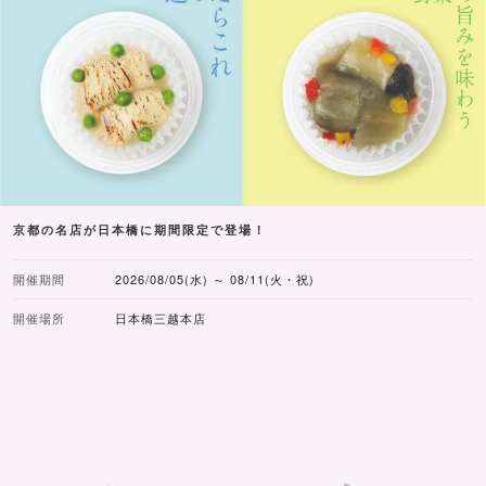
体験内容：ヨーヨーつり、的あて
ノベルティ：「井村屋あずきバーの日」オリジナルヨーヨ
ー、「井村屋あずきバーの日」オリジナルハンドタオル
※：小雨決行。天災・荒天の場合は、協議のうえ、中断・
中止となる可能性がございます。
※：『あずきバー』の縁日イベントは東京会場のみでの開
催となります。
※：縁日イベントは、配布ノベルティがなくなり次第終了
京都の名店が日本橋に期間限定で登場！
となります。混雑する時間帯は、体験を一時中断する場合
開催期間
2026/08/05(水) ～ 08/11(火・祝)
がございます。あらかじめご了承ください。
※：各屋台、ノベルティのお渡しは、一人につき1点までと
開催場所
日本橋三越本店
なります。
※内容の詳細は公式サイトをご確認ください。