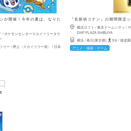
ーンが開催！今年の夏は、なりた
『名探偵コナン』の期間限定
横浜ロフト
/
東京ドームシティ
/
サ
DNP PLAZA SHIBUYA
イ
/
ポケモンセンタースカイツリータウ
ヤ
横浜
/
春日(東京都)
3分
/
後楽園
ツリー
/
押上〈スカイツリー前〉
/
日本
アニメ・漫画・ゲーム
n