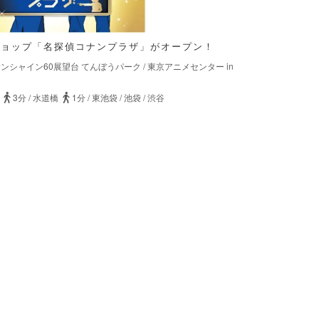
ショップ「名探偵コナンプラザ」がオープン！
ンシャイン60展望台 てんぼうパーク
/
東京アニメセンター in
3分
/
水道橋
1分
/
東池袋
/
池袋
/
渋谷