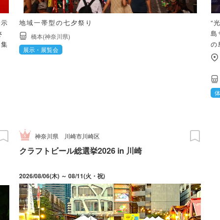
展示
地域一帯型の七夕祭り
“
さ
島
橋本(神奈川県)
を集
の
展示・展覧会
神奈川県
川崎市川崎区
クラフトビール総選挙2026 in 川崎
2026/08/06(木) ～ 08/11(火・祝)