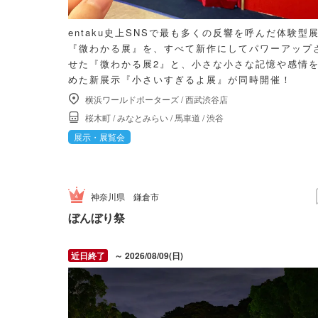
entaku史上SNSで最も多くの反響を呼んだ体験型
『微わかる展』を、すべて新作にしてパワーアップ
せた『微わかる展2』と、小さな小さな記憶や感情
めた新展示『小さいすぎるよ展』が同時開催！
横浜ワールドポーターズ
/
西武渋谷店
桜木町
/
みなとみらい
/
馬車道
/
渋谷
展示・展覧会
神奈川県
鎌倉市
ぼんぼり祭
～ 2026/08/09(日)