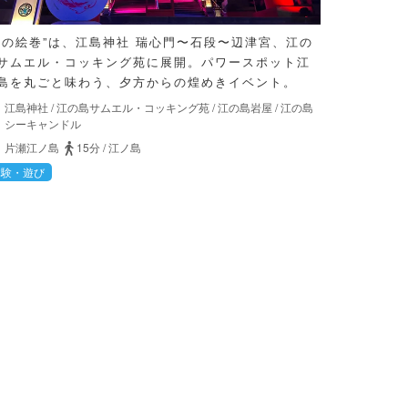
光の絵巻”は、江島神社 瑞心門〜石段〜辺津宮、江の
サムエル・コッキング苑に展開。パワースポット江
島を丸ごと味わう、夕方からの煌めきイベント。
江島神社
/
江の島サムエル・コッキング苑
/
江の島岩屋
/
江の島
シーキャンドル
片瀬江ノ島
15分
/
江ノ島
体験・遊び