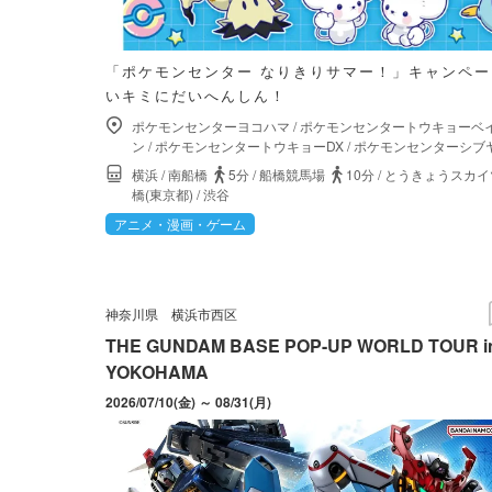
「ポケモンセンター なりきりサマー！」キャンペ
いキミにだいへんしん！
ポケモンセンターヨコハマ
/
ポケモンセンタートウキョーベ
ン
/
ポケモンセンタートウキョーDX
/
ポケモンセンターシブ
横浜
/
南船橋
5分
/
船橋競馬場
10分
/
とうきょうスカイ
橋(東京都)
/
渋谷
アニメ・漫画・ゲーム
神奈川県
横浜市西区
THE GUNDAM BASE POP-UP WORLD TOUR i
YOKOHAMA
2026/07/10(金) ～ 08/31(月)