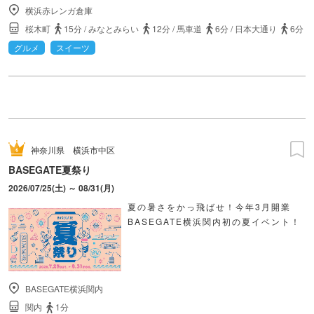
横浜赤レンガ倉庫
桜木町
15分
/
みなとみらい
12分
/
馬車道
6分
/
日本大通り
6分
グルメ
スイーツ
神奈川県
横浜市中区
BASEGATE夏祭り
2026/07/25(土) ～ 08/31(月)
夏の暑さをかっ飛ばせ！今年3月開業
BASEGATE横浜関内初の夏イベント！
BASEGATE横浜関内
関内
1分