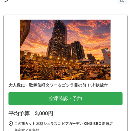
ン
PR
大人数に！歌舞伎町タワー＆ゴジラ目の前！3H飲放付
空席確認・予約
平均予算 3,000円
目の前カット 本格シュラスコ ビアガーデン KING BBQ 新宿店
新宿駅／東京都