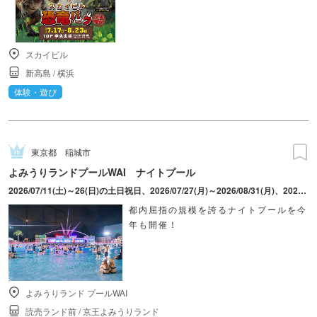
スカイビル
新高島
/
横浜
体験・遊び
東京都
稲城市
よみうりランドプールWAI ナイトプール
2026/07/11(土)～26(日)の土日祝日、2026/07/27(月)～2026/08/31(月)、2026/09/01(火)、2(水)、4(金)、5(土)、6(日)、12(土)、13(日)
都内屈指の規模を誇るナイトプールを今
年も開催！
よみうりランド プールWAI
読売ランド前
/
京王よみうりランド