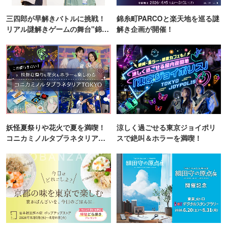
三四郎が早解きバトルに挑戦！
錦糸町PARCOと楽天地を巡る謎
リアル謎解きゲームの舞台"錦糸
解き企画が開催！
町PARCO・楽天地"を巡る！
妖怪夏祭りや花火で夏を満喫！
涼しく過ごせる東京ジョイポリ
コニカミノルタプラネタリア
スで絶叫＆ホラーを満喫！
TOKYO