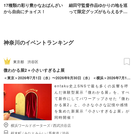
17種類の彩り豊かなおばんざい
細田守監督作品ゆかりの地を巡
から自由にチョイス！
って限定グッズがもらえるチャ
ンス！
神奈川のイベントランキング
東京都
渋谷区
微わかる展2＋小さいすぎるよ展
＜東京＞2026年7月1日（水）〜2026年9月30日（水） ＜横浜＞2026年7月17日（金）〜2026年10月18日（日）
entaku史上SNSで最も多くの反響を呼
んだ体験型展示『微わかる展』を、すべ
て新作にしてパワーアップさせた『微わ
かる展2』と、小さな小さな記憶や感情
を集めた新展示『小さいすぎるよ展』が
同時開催！
横浜ワールドポーターズ
/
西武渋谷店
桜木町
/
みなとみらい
/
馬車道
/
渋谷