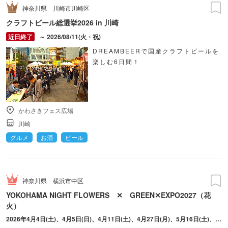
神奈川県
川崎市川崎区
クラフトビール総選挙2026 in 川崎
～ 2026/08/11(火・祝)
DREAMBEERで国産クラフトビールを
楽しむ6日間！
かわさきフェス広場
川崎
グルメ
お酒
ビール
神奈川県
横浜市中区
YOKOHAMA NIGHT FLOWERS ✕ GREEN✕EXPO2027（花
火）
2026年4月4日(土)、4月5日(日)、4月11日(土)、4月27日(月)、5月16日(土)、5月30日(土)、6月13日(土)、7月4日(土)、7月18日(土)、8月9日(日)、9月5日(土)、9月20日(日) ※2026年10月以降の日程は8月をめどに公式サイトからお知らせがあります。