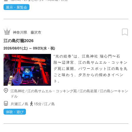
展示・展覧会
神奈川県
藤沢市
江の島灯籠2026
2026/08/01(土) ～ 09/23(水・祝)
“光の絵巻”は、江島神社 瑞心門〜石
段〜辺津宮、江の島サムエル・コッキン
グ苑に展開。パワースポット江の島を丸
ごと味わう、夕方からの煌めきイベン
ト。
江島神社
/
江の島サムエル・コッキング苑
/
江の島岩屋
/
江の島シーキャン
ドル
片瀬江ノ島
15分
/
江ノ島
体験・遊び