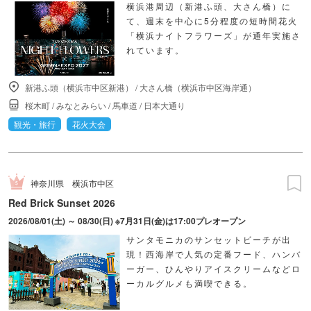
横浜港周辺（新港ふ頭、大さん橋）に
て、週末を中心に5分程度の短時間花火
「横浜ナイトフラワーズ」が通年実施さ
れています。
新港ふ頭（横浜市中区新港）
/
大さん橋（横浜市中区海岸通）
桜木町
/
みなとみらい
/
馬車道
/
日本大通り
観光・旅行
花火大会
神奈川県
横浜市中区
Red Brick Sunset 2026
2026/08/01(土) ～ 08/30(日) ※7月31日(金)は17:00プレオープン
サンタモニカのサンセットビーチが出
現！西海岸で人気の定番フード、ハンバ
ーガー、ひんやりアイスクリームなどロ
ーカルグルメも満喫できる。