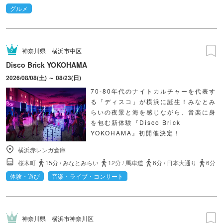
グルメ
神奈川県
横浜市中区
Disco Brick YOKOHAMA
2026/08/08(土) ～ 08/23(日)
70-80年代のナイトカルチャーを代表す
る「ディスコ」が横浜に誕生！みなとみ
らいの夜景と海を感じながら、音楽に身
を包む新体験『Disco Brick
YOKOHAMA』初開催決定！
横浜赤レンガ倉庫
桜木町
15分
/
みなとみらい
12分
/
馬車道
6分
/
日本大通り
6分
体験・遊び
音楽・ライブ・コンサート
神奈川県
横浜市神奈川区