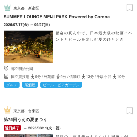
東京都
新宿区
SUMMER LOUNGE MEIJI PARK Powered by Corona
2026/07/17(金) ～ 09/27(日)
都会の真ん中で、日本最大級の映画イベ
ントとビールを楽しむ夏のひととき！
都立明治公園
国立競技場
9分
/
外苑前
9分
/
信濃町
13分
/
千駄ケ谷
10分
グルメ
居酒屋
ビール・ビアガーデン
東京都
台東区
第75回うえの夏まつり
～ 2026/08/11(火・祝)
好評の「蓮見デッキりんりん回廊」が、