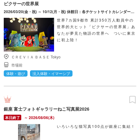
ピクサーの世界展
2026/03/20(金・祝) ～ 10/12(月・祝) 休館日：各チケットサイトカレンダーにてご確認ください。
世界7カ国9都市 累計350万人動員中の
世界的大ヒット「ピクサーの世界展」あ
なたが夢見た物語の世界へ ついに東京
に初上陸！
ＣＲＥＶＩＡ ＢＡＳＥ Tokyo
市場前
体験・遊び
没入体験・イマーシブ
銀座 富士フォトギャラリーねこ写真展2026
～ 2026/08/06(木)
いろいろな猫写真100点が銀座に集結！