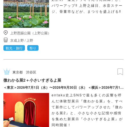
パワーアップ‼ 上野之縁日、水音ステー
ジ、骨董市などが、まつりを盛上げる‼
上野恩賜公園（上野公園）
京成上野
/
上野
観光・旅行
祭り
東京都
渋谷区
微わかる展2＋小さいすぎるよ展
＜東京＞2026年7月1日（水）〜2026年9月30日（水） ＜横浜＞2026年7月17日（金）〜2026年10月18日（日）
entaku史上SNSで最も多くの反響を呼
んだ体験型展示『微わかる展』を、すべ
て新作にしてパワーアップさせた『微わ
かる展2』と、小さな小さな記憶や感情
を集めた新展示『小さいすぎるよ展』が
同時開催！