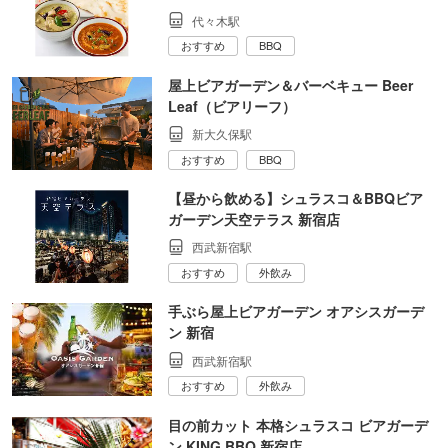
代々木駅
おすすめ
BBQ
屋上ビアガーデン＆バーベキュー Beer
Leaf（ビアリーフ）
新大久保駅
おすすめ
BBQ
【昼から飲める】シュラスコ＆BBQビア
ガーデン天空テラス 新宿店
西武新宿駅
おすすめ
外飲み
手ぶら屋上ビアガーデン オアシスガーデ
ン 新宿
西武新宿駅
おすすめ
外飲み
目の前カット 本格シュラスコ ビアガーデ
ン KING BBQ 新宿店