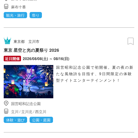
麻布十番
観光・旅行
祭り
東京都
立川市
東京 星空と光の夏祭り 2026
2026/08/08(土) ～ 08/16(日)
国営昭和記念公園で初開催。夏の夜の新
たな風物詩を目指す、9日間限定の体験
型ナイトエンターテインメント！
国営昭和記念公園
立川
/
立川北
/
西立川
体験・遊び
公園・庭園