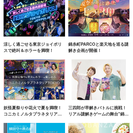
涼しく過ごせる東京ジョイポリ
錦糸町PARCOと楽天地を巡る謎
スで絶叫＆ホラーを満喫！
解き企画が開催！
妖怪夏祭りや花火で夏を満喫！
三四郎が早解きバトルに挑戦！
コニカミノルタプラネタリア
リアル謎解きゲームの舞台"錦糸
TOKYO
町PARCO・楽天地"を巡る！