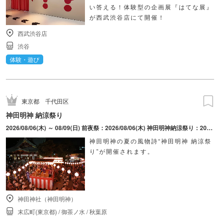
い答える！体験型の企画展『はてな展』
が西武渋谷店にて開催！
西武渋谷店
渋谷
体験・遊び
東京都
千代田区
神田明神 納涼祭り
2026/08/06(木) ～ 08/09(日) 前夜祭：2026/08/06(木) 神田明神納涼祭り：2026/08/07(金) ～ 2026/08/09(日)
神田明神の夏の風物詩“神田明神 納涼祭
り”が開催されます。
神田神社（神田明神）
末広町(東京都)
/
御茶ノ水
/
秋葉原