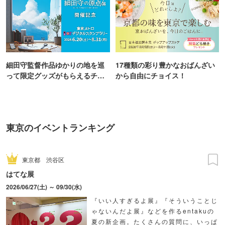
細田守監督作品ゆかりの地を巡
17種類の彩り豊かなおばんざい
って限定グッズがもらえるチャ
から自由にチョイス！
ンス！
東京のイベントランキング
東京都
渋谷区
はてな展
2026/06/27(土) ～ 09/30(水)
『いい人すぎるよ展』『そういうことじ
ゃないんだよ展』などを作るentakuの
夏の新企画。たくさんの質問に、いっぱ