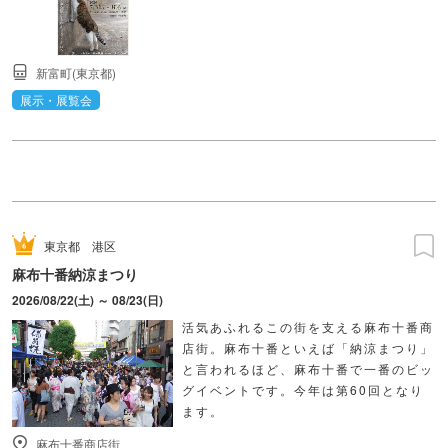
新富町(東京都)
展示・展覧会
東京都
港区
麻布十番納涼まつり
2026/08/22(土) ～ 08/23(日)
活気あふれるこの街を支える麻布十番商
店街。麻布十番といえば「納涼まつり」
と言われるほど、麻布十番で一番のビッ
グイベントです。今年は第60回となり
ます。
麻布十番商店街