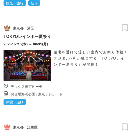
観光・旅行
祭り
東京都
港区
TOKYOレインボー夏祭り
2026/07/16(木) ～ 08/31(月)
猛暑を避けて涼しい室内でお祭り体験！
デジタル×和が融合する『TOKYOレイ
ンボー夏祭り』が開催！
デックス東京ビーチ
お台場海浜公園
/
東京テレポート
体験・遊び
東京都
江東区