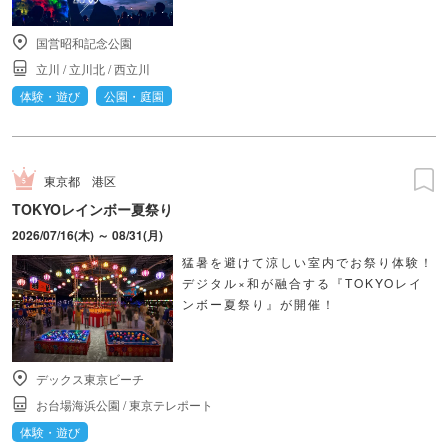
国営昭和記念公園
立川
/
立川北
/
西立川
体験・遊び
公園・庭園
東京都
港区
TOKYOレインボー夏祭り
2026/07/16(木) ～ 08/31(月)
猛暑を避けて涼しい室内でお祭り体験！
デジタル×和が融合する『TOKYOレイ
ンボー夏祭り』が開催！
デックス東京ビーチ
お台場海浜公園
/
東京テレポート
体験・遊び