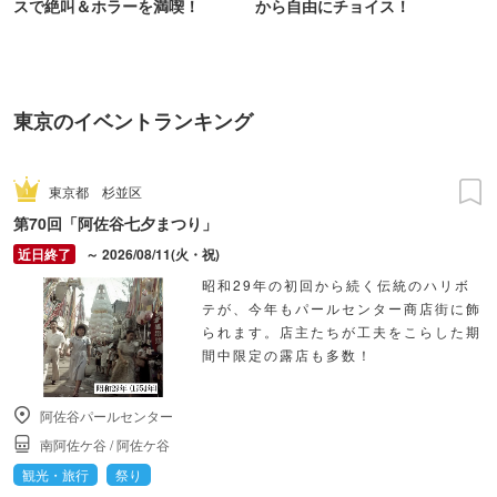
スで絶叫＆ホラーを満喫！
から自由にチョイス！
東京のイベントランキング
東京都
杉並区
第70回「阿佐谷七夕まつり」
～ 2026/08/11(火・祝)
昭和29年の初回から続く伝統のハリボ
テが、今年もパールセンター商店街に飾
られます。店主たちが工夫をこらした期
間中限定の露店も多数！
阿佐谷パールセンター
南阿佐ケ谷
/
阿佐ケ谷
観光・旅行
祭り