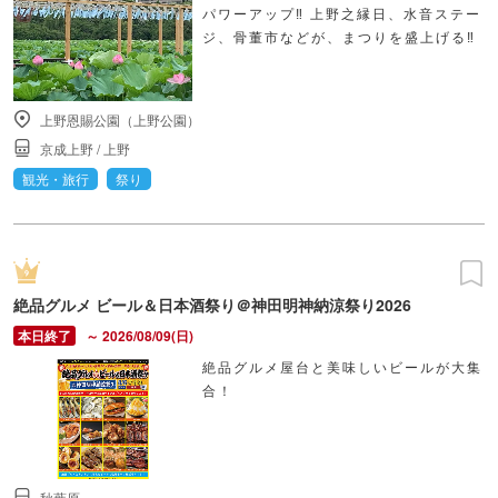
パワーアップ‼ 上野之縁日、水音ステー
ジ、骨董市などが、まつりを盛上げる‼
上野恩賜公園（上野公園）
京成上野
/
上野
観光・旅行
祭り
絶品グルメ ビール＆日本酒祭り＠神田明神納涼祭り2026
～ 2026/08/09(日)
絶品グルメ屋台と美味しいビールが大集
合！
秋葉原