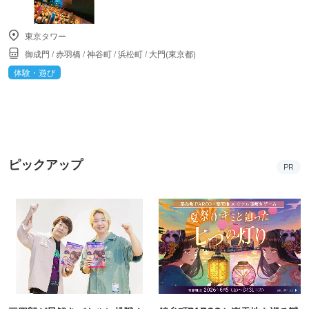
東京タワー
御成門
/
赤羽橋
/
神谷町
/
浜松町
/
大門(東京都)
体験・遊び
ピックアップ
PR