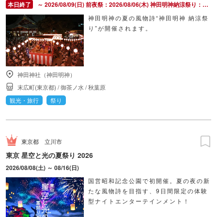
～ 2026/08/09(日) 前夜祭：2026/08/06(木) 神田明神納涼祭り：2026/08/07(金) ～ 2026/08/09(日)
神田明神の夏の風物詩“神田明神 納涼祭
り”が開催されます。
神田神社（神田明神）
末広町(東京都)
/
御茶ノ水
/
秋葉原
観光・旅行
祭り
東京都
立川市
東京 星空と光の夏祭り 2026
2026/08/08(土) ～ 08/16(日)
国営昭和記念公園で初開催。夏の夜の新
たな風物詩を目指す、9日間限定の体験
型ナイトエンターテインメント！