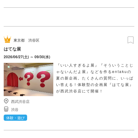
東京都
渋谷区
はてな展
2026/06/27(土) ～ 09/30(水)
『いい人すぎるよ展』『そういうことじ
ゃないんだよ展』などを作るentakuの
夏の新企画。たくさんの質問に、いっぱ
い答える！体験型の企画展『はてな展』
が西武渋谷店にて開催！
西武渋谷店
渋谷
体験・遊び