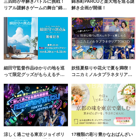
三四郎が早解きバトルに挑戦！
錦糸町PARCOと楽天地を巡る謎
リアル謎解きゲームの舞台"錦糸
解き企画が開催！
町PARCO・楽天地"を巡る！
細田守監督作品ゆかりの地を巡
妖怪夏祭りや花火で夏を満喫！
って限定グッズがもらえるチャ
コニカミノルタプラネタリア
ンス！
TOKYO
涼しく過ごせる東京ジョイポリ
17種類の彩り豊かなおばんざい