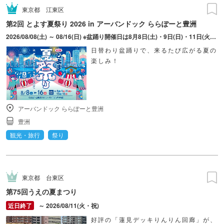
東京都
江東区
第2回 とよす夏祭り 2026 in アーバンドック ららぽーと豊洲
2026/08/08(土) ～ 08/16(日) ※盆踊り開催日は8月8日(土)・9日(日)・11日(火・祝)・15日(土)・16日(日)のみ。 ※縁日およびキッチンカーについては期間中の全日程営業予定。 ※開催コンテンツは日によって異なります。
日替わり盆踊りで、来るたび広がる夏の
楽しみ！
アーバンドック ららぽーと豊洲
豊洲
観光・旅行
祭り
東京都
台東区
第75回うえの夏まつり
～ 2026/08/11(火・祝)
好評の「蓮見デッキりんりん回廊」が、