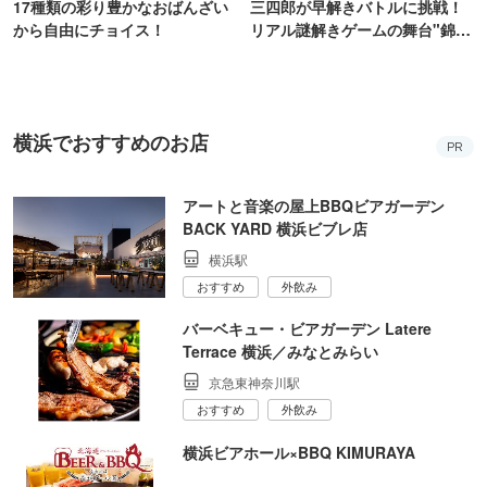
17種類の彩り豊かなおばんざい
三四郎が早解きバトルに挑戦！
から自由にチョイス！
リアル謎解きゲームの舞台"錦糸
町PARCO・楽天地"を巡る！
横浜でおすすめのお店
PR
アートと音楽の屋上BBQビアガーデン
BACK YARD 横浜ビブレ店
横浜駅
おすすめ
外飲み
バーベキュー・ビアガーデン Latere
Terrace 横浜／みなとみらい
京急東神奈川駅
おすすめ
外飲み
横浜ビアホール×BBQ KIMURAYA