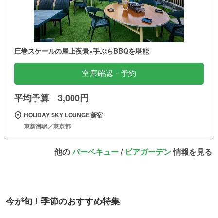
圧巻スケールの屋上夜景×手ぶらBBQを堪能
空席確認・予約
平均予算 3,000円
HOLIDAY SKY LOUNGE 新宿
東新宿駅／東京都
他の
バーベキュー
/
ビアガーデン
情報を見る
今が旬！季節のおすすめ特集