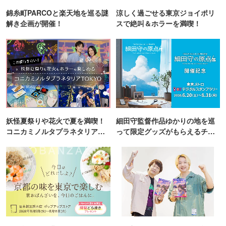
錦糸町PARCOと楽天地を巡る謎
涼しく過ごせる東京ジョイポリ
解き企画が開催！
スで絶叫＆ホラーを満喫！
妖怪夏祭りや花火で夏を満喫！
細田守監督作品ゆかりの地を巡
コニカミノルタプラネタリア
って限定グッズがもらえるチャ
TOKYO
ンス！