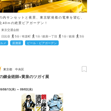
の内サンセットと夜景、東京駅発着の電車を望む、
上40ｍの絶景ビアガーデン！
東京交通会館
日比谷
5分
/
有楽町
1分
/
銀座一丁目
1分
/
銀座
3分
グルメ
居酒屋
ビール・ビアガーデン
東京都
中央区
の錬金術師×黄泉のツガイ展
26/08/13(木) ～ 09/02(水)