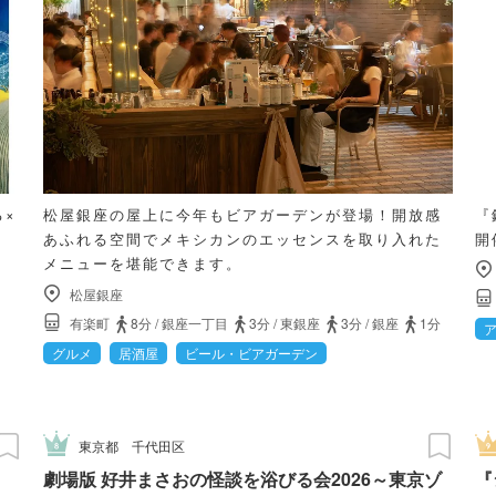
る×
松屋銀座の屋上に今年もビアガーデンが登場！開放感
『
あふれる空間でメキシカンのエッセンスを取り入れた
開
メニューを堪能できます。
松屋銀座
有楽町
8分
/
銀座一丁目
3分
/
東銀座
3分
/
銀座
1分
グルメ
居酒屋
ビール・ビアガーデン
東京都
千代田区
劇場版 好井まさおの怪談を浴びる会2026～東京ゾ
『