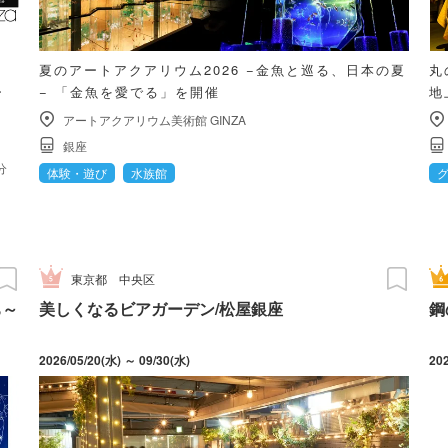
銀
夏のアートアクアリウム2026 −金魚と巡る、日本の夏
丸
ー
− 「金魚を愛でる」を開催
地
アートアクアリウム美術館 GINZA
銀座
分
体験・遊び
水族館
東京都
中央区
ち～
美しくなるビアガーデン/松屋銀座
鋼
2026/05/20(水) ～ 09/30(水)
20