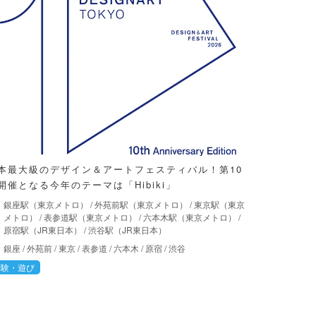
本最大級のデザイン＆アートフェスティバル！第10
開催となる今年のテーマは「Hibiki」
銀座駅（東京メトロ）
/
外苑前駅（東京メトロ）
/
東京駅（東京
メトロ）
/
表参道駅（東京メトロ）
/
六本木駅（東京メトロ）
/
原宿駅（JR東日本）
/
渋谷駅（JR東日本）
銀座
/
外苑前
/
東京
/
表参道
/
六本木
/
原宿
/
渋谷
体験・遊び