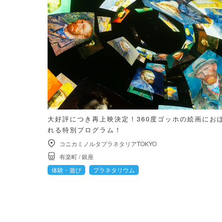
大好評につき再上映決定！360度ゴッホの絵画にお
れる特別プログラム！
コニカミノルタプラネタリアTOKYO
有楽町
/
銀座
体験・遊び
プラネタリウム