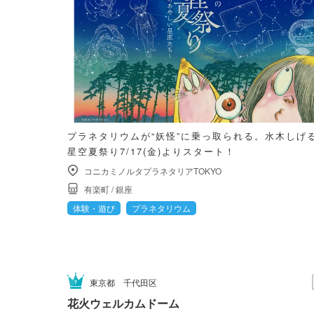
プラネタリウムが“妖怪”に乗っ取られる。水木しげ
星空夏祭り7/17(金)よりスタート！
コニカミノルタプラネタリアTOKYO
有楽町
/
銀座
体験・遊び
プラネタリウム
東京都
千代田区
花火ウェルカムドーム