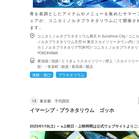
青を基調としたアイテムやメニューを集めたサマー
ェアが、コニカミノルタプラネタリウムにて開催さ
ます。
コニカミノルタプラネタリウム満天 in Sunshine City
/
コニ
ノルタプラネタリウム天空 in 東京スカイツリータウン(R)
/
カミノルタプラネタリアTOKYO
/
コニカミノルタプラネタリ
YOKOHAMA
東池袋
/
池袋
/
とうきょうスカイツリー
/
押上〈スカイツリー
前〉
/
有楽町
/
銀座
/
新高島
/
横浜
体験・遊び
プラネタリウム
13
東京都
千代田区
イマーシブ・プラネタリウム ゴッホ
2025/01/18(土) ～ ※上