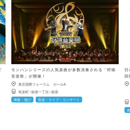
ぼ
モンハンシリーズの人気楽曲が多数演奏される「狩猟
日
音楽祭」が開催！
回
東京国際フォーラム ホールA
有楽町
/
銀座一丁目
/
銀座
体験・遊び
音楽・ライブ・コンサート