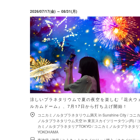
2026/07/17(金) ～ 08/31(月)
涼しいプラネタリウムで夏の夜空を楽しむ『花火ウ
ルカムドーム』、7月17日から打ち上げ開始！
コニカミノルタプラネタリウム満天 in Sunshine City
/
コニ
ノルタプラネタリウム天空 in 東京スカイツリータウン(R)
/
カミノルタプラネタリアTOKYO
/
コニカミノルタプラネタリ
YOKOHAMA
東池袋
/
池袋
/
とうきょうスカイツリー
/
押上〈スカイツリー