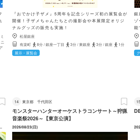
フ
『おでかけ子ザメ』5周年を記念シリーズ初の展覧会が
銀
れ
開催！子ザメちゃんたちとの撮影会や本展限定オリジ
ゾ
ナルグッズの販売も実施！
能
カミ
松屋銀座
コニ
有楽町
8分
/
銀座一丁目
3分
/
東銀座
3分
/
銀座
1分
ア
展示・展覧会
14
東京都
千代田区
1
モンスターハンターオーケストラコンサート～狩猟
D
音楽祭2026～【東京公演】
映日・上映時間は公式ウェブサイトよりご確認ください。
2026/08/23(日)
20