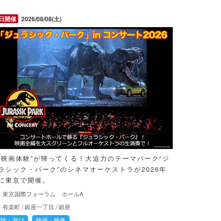
2026/08/08(土)
超映画体験”が帰ってくる！大迫力のテーマパーク“ジ
ラシック・パーク”のシネマオーケストラが2026年
に東京で開催。
東京国際フォーラム ホールA
有楽町
/
銀座一丁目
/
銀座
体験・遊び
映画・映像