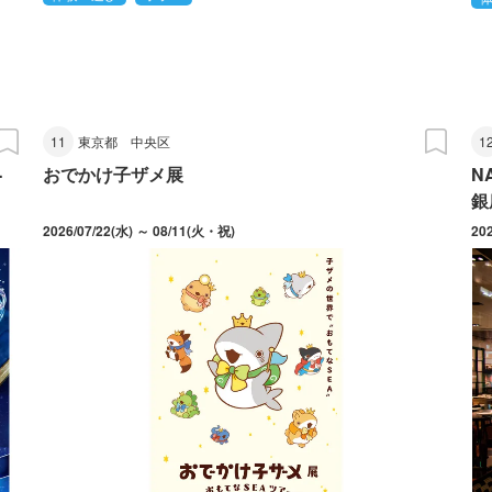
11
東京都
中央区
1
-
おでかけ子ザメ展
N
銀
2026/07/22(水) ～ 08/11(火・祝)
20