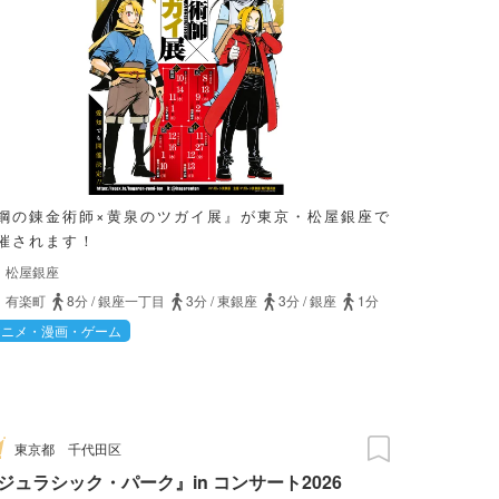
鋼の錬金術師×黄泉のツガイ展』が東京・松屋銀座で
催されます！
松屋銀座
有楽町
8分
/
銀座一丁目
3分
/
東銀座
3分
/
銀座
1分
アニメ・漫画・ゲーム
東京都
千代田区
ジュラシック・パーク』in コンサート2026