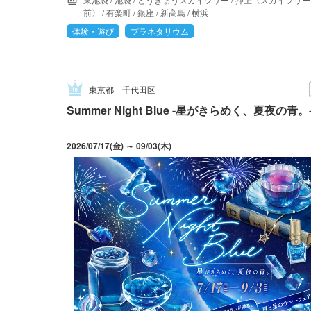
前〉
/
有楽町
/
銀座
/
新高島
/
横浜
体験・遊び
プラネタリウム
東京都
千代田区
Summer Night Blue -星がきらめく、夏夜の青。
2026/07/17(金) ～ 09/03(木)