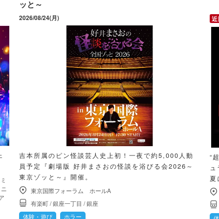
ッと～
2026/08/24(月)
ェ
吉本所属のピン怪談芸人史上初！一夜で約5,000人動
“
員予定『劇場版 好井まさおの怪談を浴びる会2026～
ュ
東京ゾッと～』開催。
夏
カミ
コニ
東京国際フォーラム ホールA
ア
有楽町
/
銀座一丁目
/
銀座
体験・遊び
ホラー