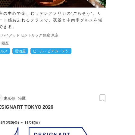
座の中心で楽しむラテンアメリカの“ごちそう”。リ
ート感あふれるテラスで、夜景と中南米グルメを堪
できる。
ハイアット セントリック 銀座 東京
銀座
グルメ
居酒屋
ビール・ビアガーデン
5
東京都
港区
ESIGNART TOKYO 2026
26/10/30(金) ～ 11/08(日)