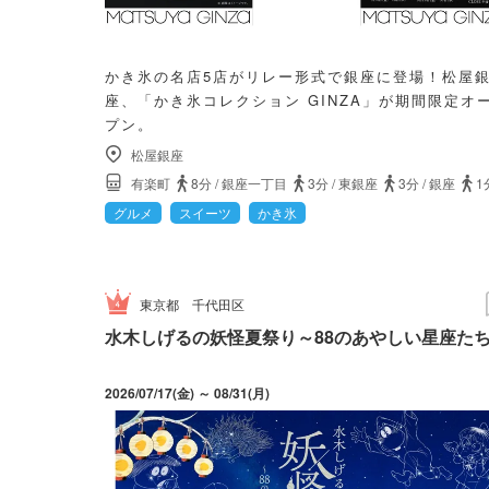
かき氷の名店5店がリレー形式で銀座に登場！松屋
座、「かき氷コレクション GINZA」が期間限定オ
プン。
松屋銀座
有楽町
8分
/
銀座一丁目
3分
/
東銀座
3分
/
銀座
1
グルメ
スイーツ
かき氷
東京都
千代田区
水木しげるの妖怪夏祭り～88のあやしい星座た
2026/07/17(金) ～ 08/31(月)