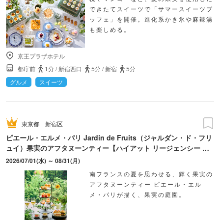
できたてスイーツで「サマースイーツブ
ッフェ」を開催。進化系かき氷や麻辣湯
も楽しめる。
京王プラザホテル
都庁前
1分
/
新宿西口
5分
/
新宿
5分
グルメ
スイーツ
東京都
新宿区
ピエール・エルメ・パリ Jardin de Fruits（ジャルダン・ド・フリ
ュイ）果実のアフタヌーンティー【ハイアット リージェンシー 東
京】
2026/07/01(水) ～ 08/31(月)
南フランスの夏を思わせる、輝く果実の
アフタヌーンティー ピエール・エル
メ・パリが描く、果実の庭園。