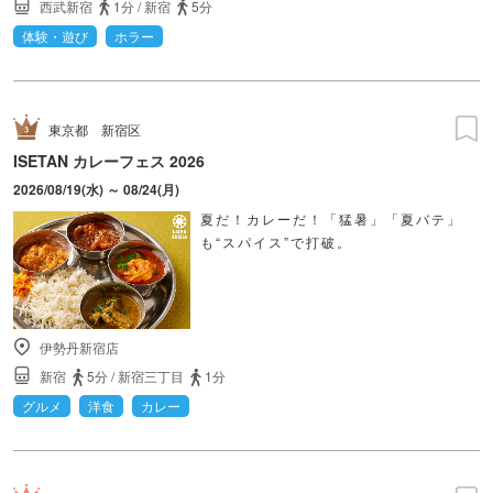
西武新宿
1分
/
新宿
5分
体験・遊び
ホラー
東京都
新宿区
ISETAN カレーフェス 2026
2026/08/19(水) ～ 08/24(月)
夏だ！カレーだ！「猛暑」「夏バテ」
も“スパイス”で打破。
伊勢丹新宿店
新宿
5分
/
新宿三丁目
1分
グルメ
洋食
カレー