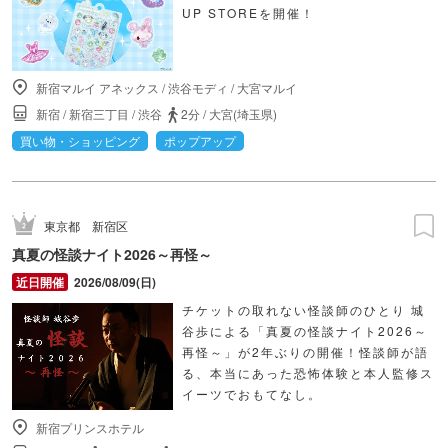
UP STOREを開催！
新宿マルイ アネックス
/
渋谷モディ
/
大宮マルイ
新宿
/
新宿三丁目
/
渋谷
2分
/
大宮(埼玉県)
買い物・ショッピング
ポップアップ
東京都
新宿区
真夏の怪談ナイト2026～再怪～
2026/08/09(日)
チケットの取れない怪談師のひとり 城
谷歩による「真夏の怪談ナイト2026～
再怪～」が2年ぶりの開催！怪談師が語
る、本当にあった恐怖体験と本人監修ス
イーツでおもてなし。
新宿プリンスホテル