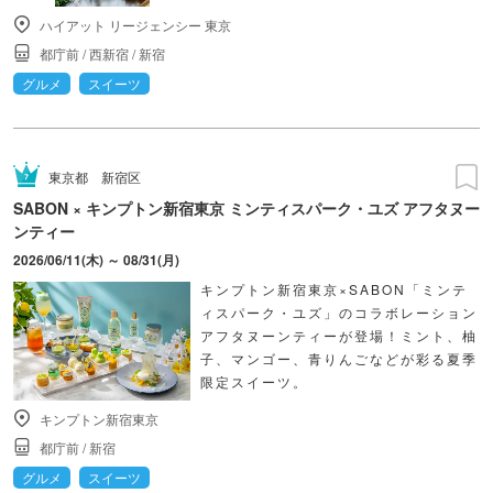
ハイアット リージェンシー 東京
都庁前
/
西新宿
/
新宿
グルメ
スイーツ
東京都
新宿区
SABON × キンプトン新宿東京 ミンティスパーク・ユズ アフタヌー
ンティー
2026/06/11(木) ～ 08/31(月)
キンプトン新宿東京×SABON「ミンテ
ィスパーク・ユズ」​のコラボレーション
アフタヌーンティーが登場！​ミント、柚
子、マンゴー、青りんごなどが彩る夏季
限定スイーツ。
キンプトン新宿東京
都庁前
/
新宿
グルメ
スイーツ