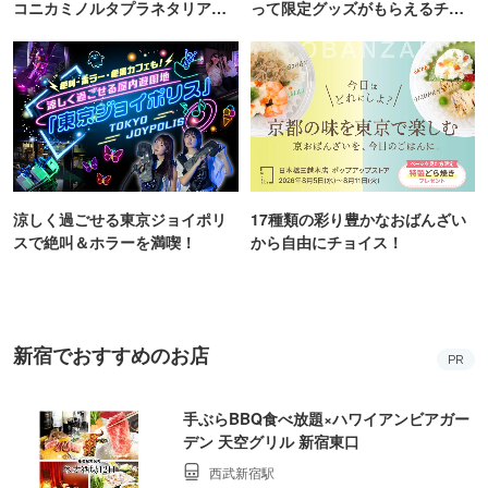
コニカミノルタプラネタリア
って限定グッズがもらえるチャ
TOKYO
ンス！
涼しく過ごせる東京ジョイポリ
17種類の彩り豊かなおばんざい
スで絶叫＆ホラーを満喫！
から自由にチョイス！
新宿でおすすめのお店
PR
手ぶらBBQ食べ放題×ハワイアンビアガー
デン 天空グリル 新宿東口
西武新宿駅