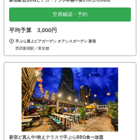
空席確認・予約
平均予算 3,000円
手ぶら屋上ビアガーデン オアシスガーデン 新宿
西武新宿駅／東京都
新宿ど真ん中!映えテラスで手ぶらBBQ食べ放題