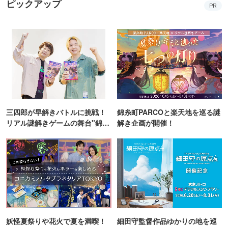
ピックアップ
PR
三四郎が早解きバトルに挑戦！
錦糸町PARCOと楽天地を巡る謎
リアル謎解きゲームの舞台"錦糸
解き企画が開催！
町PARCO・楽天地"を巡る！
妖怪夏祭りや花火で夏を満喫！
細田守監督作品ゆかりの地を巡