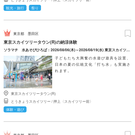
観光・旅行
祭り
東京都
墨田区
東京スカイツリータウン(R)の納涼体験
ソラマチ 水あそびひろば：2026/08/06(木)～2026/08/19(水) 東京スカイツリータウン納涼打ち水：2026/08/08(土)、9(日) はぴだんぶい Voyage 全力なつやすみ 2026 スペシャルステージ：2026/08/22(土)、23(日)
子どもたち大興奮の水遊び遊具を設置、
日本の夏の伝統文化「打ち水」も実施さ
れます。
東京スカイツリータウン(R)
とうきょうスカイツリー
/
押上〈スカイツリー前〉
体験・遊び
東京都
墨田区