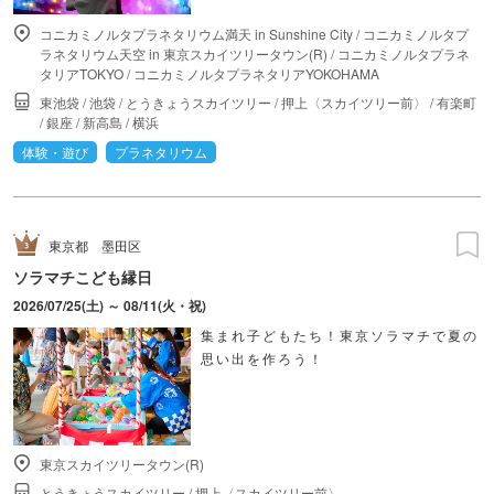
コニカミノルタプラネタリウム満天 in Sunshine City
/
コニカミノルタプ
ラネタリウム天空 in 東京スカイツリータウン(R)
/
コニカミノルタプラネ
タリアTOKYO
/
コニカミノルタプラネタリアYOKOHAMA
東池袋
/
池袋
/
とうきょうスカイツリー
/
押上〈スカイツリー前〉
/
有楽町
/
銀座
/
新高島
/
横浜
体験・遊び
プラネタリウム
東京都
墨田区
ソラマチこども縁日
2026/07/25(土) ～ 08/11(火・祝)
集まれ子どもたち！東京ソラマチで夏の
思い出を作ろう！
東京スカイツリータウン(R)
とうきょうスカイツリー
/
押上〈スカイツリー前〉