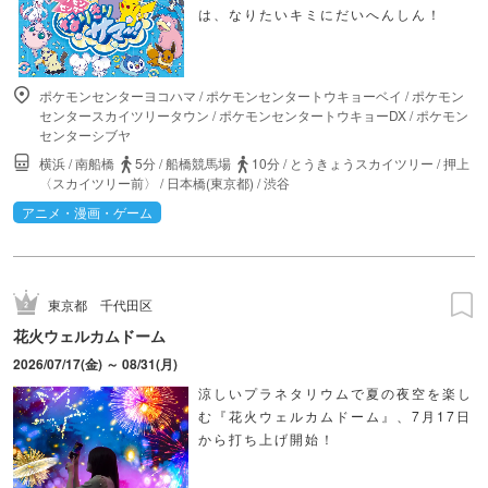
は、なりたいキミにだいへんしん！
ポケモンセンターヨコハマ
/
ポケモンセンタートウキョーベイ
/
ポケモン
センタースカイツリータウン
/
ポケモンセンタートウキョーDX
/
ポケモン
センターシブヤ
横浜
/
南船橋
5分
/
船橋競馬場
10分
/
とうきょうスカイツリー
/
押上
〈スカイツリー前〉
/
日本橋(東京都)
/
渋谷
アニメ・漫画・ゲーム
東京都
千代田区
花火ウェルカムドーム
2026/07/17(金) ～ 08/31(月)
涼しいプラネタリウムで夏の夜空を楽し
む『花火ウェルカムドーム』、7月17日
から打ち上げ開始！