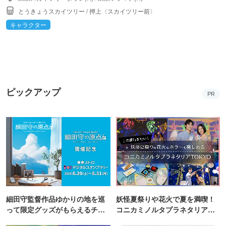
とうきょうスカイツリー
/
押上〈スカイツリー前〉
キャラクター
ピックアップ
PR
細田守監督作品ゆかりの地を巡
妖怪夏祭りや花火で夏を満喫！
って限定グッズがもらえるチャ
コニカミノルタプラネタリア
ンス！
TOKYO