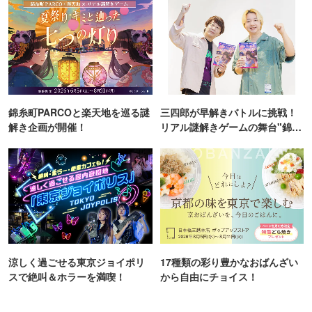
錦糸町PARCOと楽天地を巡る謎
三四郎が早解きバトルに挑戦！
解き企画が開催！
リアル謎解きゲームの舞台"錦糸
町PARCO・楽天地"を巡る！
涼しく過ごせる東京ジョイポリ
17種類の彩り豊かなおばんざい
スで絶叫＆ホラーを満喫！
から自由にチョイス！