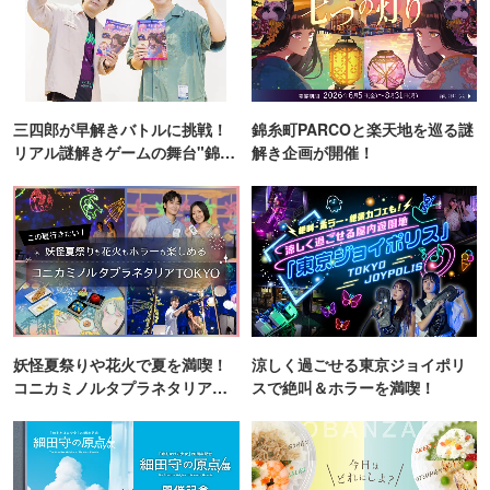
三四郎が早解きバトルに挑戦！
錦糸町PARCOと楽天地を巡る謎
リアル謎解きゲームの舞台"錦糸
解き企画が開催！
町PARCO・楽天地"を巡る！
妖怪夏祭りや花火で夏を満喫！
涼しく過ごせる東京ジョイポリ
コニカミノルタプラネタリア
スで絶叫＆ホラーを満喫！
TOKYO