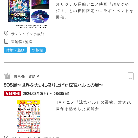
オリジナル長編アニメ映画『超かぐや
姫！』との夜間限定のコラボイベントを
開催。
サンシャイン水族館
東池袋
/
池袋
体験・遊び
水族館
東京都
豊島区
SOS展〜世界を大いに盛り上げた涼宮ハルヒの展〜
2026/08/10(月) ～ 08/30(日)
TVアニメ『涼宮ハルヒの憂鬱』放送20
周年を記念した展覧会！