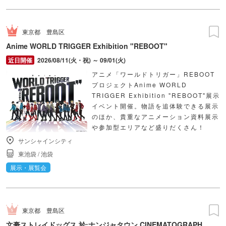
東京都
豊島区
Anime WORLD TRIGGER Exhibition "REBOOT"
2026/08/11(火・祝) ～ 09/01(火)
アニメ「ワールドトリガー」REBOOT
プロジェクトAnime WORLD
TRIGGER Exhibition "REBOOT"展示
イベント開催。物語を追体験できる展示
のほか、貴重なアニメーション資料展示
や参加型エリアなど盛りだくさん！
サンシャインシティ
東池袋
/
池袋
展示・展覧会
東京都
豊島区
文豪ストレイドッグス 於:ナンジャタウン CINEMATOGRAPH