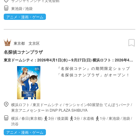
サンシャインシティ文化会館
東池袋
/
池袋
アニメ・漫画・ゲーム
東京都
文京区
名探偵コナンプラザ
東京ドームシティ：2026年4月1日(水)～9月27日(日) 横浜ロフト：2026年4月1日(水)～5月17日(日) 東京アニメセンターin DNP PLAZA SHIBUYA：2026年4月3日(金)～5月10日(日) サンシャイン60展望台：2026年4月8日(水)～6月7日(日)
『名探偵コナン』の期間限定ショップ
「名探偵コナンプラザ」がオープン！
横浜ロフト
/
東京ドームシティ
/
サンシャイン60展望台 てんぼうパーク
/
東京アニメセンター in DNP PLAZA SHIBUYA
横浜
/
春日(東京都)
3分
/
後楽園
3分
/
水道橋
1分
/
東池袋
/
池袋
/
渋谷
アニメ・漫画・ゲーム