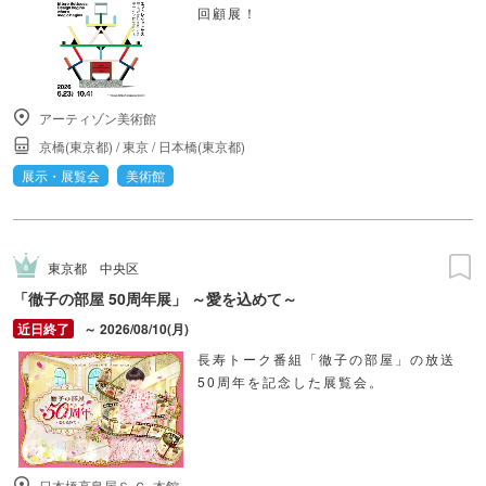
回顧展！
アーティゾン美術館
京橋(東京都)
/
東京
/
日本橋(東京都)
展示・展覧会
美術館
東京都
中央区
「徹子の部屋 50周年展」 ～愛を込めて～
～ 2026/08/10(月)
長寿トーク番組「徹子の部屋」の放送
50周年を記念した展覧会。
日本橋高島屋Ｓ.Ｃ. 本館