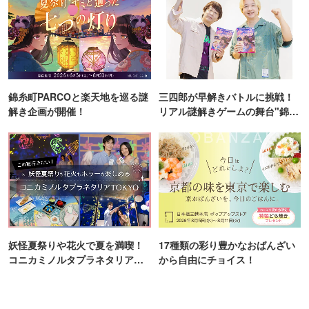
錦糸町PARCOと楽天地を巡る謎
三四郎が早解きバトルに挑戦！
解き企画が開催！
リアル謎解きゲームの舞台"錦糸
町PARCO・楽天地"を巡る！
妖怪夏祭りや花火で夏を満喫！
17種類の彩り豊かなおばんざい
コニカミノルタプラネタリア
から自由にチョイス！
TOKYO