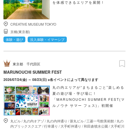
を体感できるエリアを展開！
CREATIVE MUSEUM TOKYO
京橋(東京都)
体験・遊び
没入体験・イマーシブ
東京都
千代田区
MARUNOUCHI SUMMER FEST
2026/07/24(金) ～ 08/23(日) ※各イベントによって異なります
丸の内エリアが“まちまるごと”楽しめる
夏の遊び場・学び場に！
「MARUNOUCHI SUMMER FEST(マ
ルノウチ サマー フェス)」初開催
丸ビル
/
丸の内オアゾ
/
丸の内仲通り
/
新丸ビル
/
三菱一号館美術館
/
丸の
内ブリックスクエア
/
行幸通り
/
大手町仲通り
/
和田倉噴水公園
/
大手町川