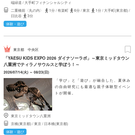
端緑道
/
大手町フィナンシャルシティ
二重橋前〈丸の内〉
1分
/
有楽町
6分
/
東京
1分
/
大手町(東京都)
/
日比谷
3分
体験・遊び
東京都
中央区
「YAESU KIDS EXPO 2026 ダイナソーラボ」～東京ミッドタウン
八重洲でティラノサウルスと学ぼう！～
2026/07/14(火) ～ 08/23(日)
「学び」と「遊び」が融合した、夏休み
の自由研究にも最適な親子体験型イベン
トが開催。
東京ミッドタウン八重洲
京橋(東京都)
/
東京
/
日本橋(東京都)
体験・遊び