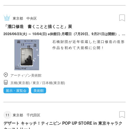
東京都
中央区
「瀧口修造 書くことと描くこと」展
2026/06/23(火) ～ 10/04(日) ※休館日:月曜日（7月20日、9月21日は開館）、7月21日、9月24日
石橋財団が近年収蔵した瀧口修造の造形
作品を初めて大規模に公開！
アーティゾン美術館
京橋(東京都)
/
東京
/
日本橋(東京都)
展示・展覧会
美術館
11
東京都
千代田区
デザート キャッチ！ティニピン POP UP STORE in 東京キャラク
ターストリート