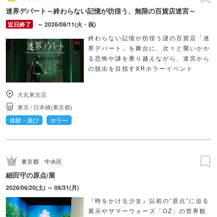
迷界デパート～終わらない記憶が彷徨う、無限の百貨店迷宮～
～ 2026/08/11(火・祝)
終わらない記憶が彷徨う謎の百貨店「迷
界デパート」を舞台に、次々と襲いかか
る恐怖や謎を乗り越えながら、迷宮から
の脱出を目指すXRホラーイベント
大丸東京店
東京
/
日本橋(東京都)
体験・遊び
ホラー
東京都
中央区
細田守の原点/展
2026/06/20(土) ～ 08/31(月)
『時をかける少女』以前の“原点”に迫る
展示やサマーウォーズ「OZ」の世界観