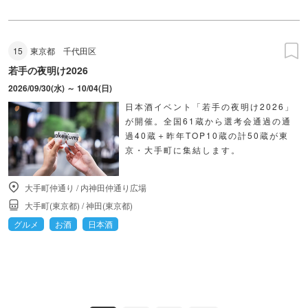
15
東京都
千代田区
若手の夜明け2026
2026/09/30(水) ～ 10/04(日)
日本酒イベント「若手の夜明け2026」
が開催。全国61蔵から選考会通過の通
過40蔵＋昨年TOP10蔵の計50蔵が東
京・大手町に集結します。
大手町仲通り
/
内神田仲通り広場
大手町(東京都)
/
神田(東京都)
グルメ
お酒
日本酒