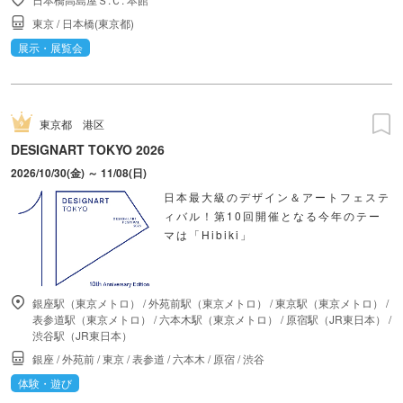
東京
/
日本橋(東京都)
展示・展覧会
東京都
港区
DESIGNART TOKYO 2026
2026/10/30(金) ～ 11/08(日)
日本最大級のデザイン＆アートフェステ
ィバル！第10回開催となる今年のテー
マは「Hibiki」
銀座駅（東京メトロ）
/
外苑前駅（東京メトロ）
/
東京駅（東京メトロ）
/
表参道駅（東京メトロ）
/
六本木駅（東京メトロ）
/
原宿駅（JR東日本）
/
渋谷駅（JR東日本）
銀座
/
外苑前
/
東京
/
表参道
/
六本木
/
原宿
/
渋谷
体験・遊び