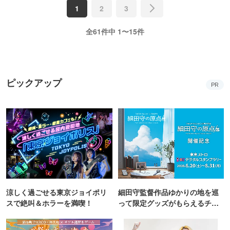
1
2
3
全61件中 1〜15件
ピックアップ
PR
涼しく過ごせる東京ジョイポリ
細田守監督作品ゆかりの地を巡
スで絶叫＆ホラーを満喫！
って限定グッズがもらえるチャ
ンス！