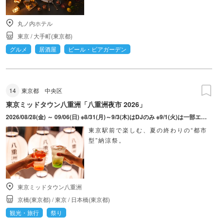
丸ノ内ホテル
東京
/
大手町(東京都)
グルメ
居酒屋
ビール・ビアガーデン
14
東京都
中央区
東京ミッドタウン八重洲「八重洲夜市 2026」
2026/08/28(金) ～ 09/06(日) ※8/31(月)～9/3(木)はDJのみ ※9/1(火)は一部エリア貸切予定
東京駅前で楽しむ、夏の終わりの“都市
型”納涼祭。
東京ミッドタウン八重洲
京橋(東京都)
/
東京
/
日本橋(東京都)
観光・旅行
祭り