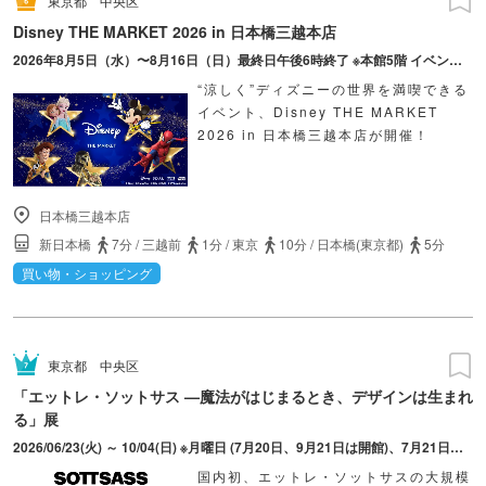
東京都
中央区
Disney THE MARKET 2026 in 日本橋三越本店
2026年8月5日（水）〜8月16日（日）最終日午後6時終了 ※本館5階 イベントスペースは8月25日(火)まで開催
“涼しく”ディズニーの世界を満喫できる
イベント、Disney THE MARKET
2026 in 日本橋三越本店が開催！
日本橋三越本店
新日本橋
7分
/
三越前
1分
/
東京
10分
/
日本橋(東京都)
5分
買い物・ショッピング
東京都
中央区
「エットレ・ソットサス —魔法がはじまるとき、デザインは生まれ
る」展
2026/06/23(火) ～ 10/04(日) ※月曜日 (7月20日、9月21日は開館)、7月21日、9月24日
国内初、エットレ・ソットサスの大規模