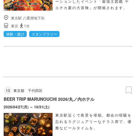
ーションしたイベント「最強王図鑑 ヤ
エチカ夏の大冒険」が開催されます。
東京駅 八重洲地下街
東京
1分
体験・遊び
スタンプラリー
13
東京都
千代田区
BEER TRIP MARUNOUCHI 2026/丸ノ内ホテル
2026/04/27(月) ～ 10/31(土)
東京駅近くで夜景を堪能。都会の喧騒を
忘れるラグジュアリーなテラス席で、優
雅なビールタイムを。