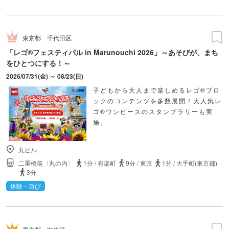
東京都
千代田区
「レゴ®フェスティバル in Marunouchi 2026」～あそびが、まち
をひとつにする！～
2026/07/31(金) ～ 08/23(日)
子どもから大人まで楽しめるレゴ®ブロ
ックのコンテンツを多数展開！大人気レ
ゴ®ワンピースのスタンプラリーも実
施。
丸ビル
二重橋前〈丸の内〉
1分
/
有楽町
9分
/
東京
1分
/
大手町(東京都)
3分
体験・遊び