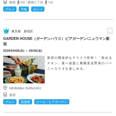
新宿
5分
/
新宿三丁目
1分
グルメ
洋食
カレー
東京都
新宿区
GARDEN HOUSE（ガーデンハウス）ビアガーデン/ニュウマン新
宿
2026/04/08(水) ～ 09/30(水)
新宿の開放的なテラスで乾杯！「飲める
チキン」食べ放題と農園直送野菜のバー
ニャカウダを楽しめる。
NEWoMan SHINJUKU
新宿
グルメ
居酒屋
ビール・ビアガーデン