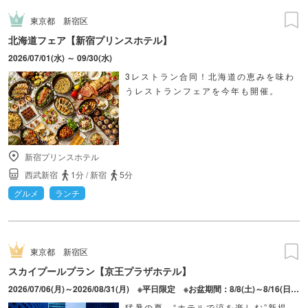
東京都
新宿区
北海道フェア【新宿プリンスホテル】
2026/07/01(水) ～ 09/30(水)
3レストラン合同！北海道の恵みを味わ
うレストランフェアを今年も開催。
新宿プリンスホテル
西武新宿
1分
/
新宿
5分
グルメ
ランチ
東京都
新宿区
スカイプールプラン【京王プラザホテル】
2026/07/06(月)～2026/08/31(月) ※平日限定 ※お盆期間：8/8(土)～8/16(日)を除く 2026/09/01(火)～2026/09/27(日) ※全日対象
猛暑の夏、“ホテルで涼を楽しむ”新提