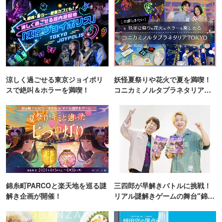
涼しく過ごせる東京ジョイポリ
妖怪夏祭りや花火で夏を満喫！
スで絶叫＆ホラーを満喫！
コニカミノルタプラネタリア
TOKYO
錦糸町PARCOと楽天地を巡る謎
三四郎が早解きバトルに挑戦！
解き企画が開催！
リアル謎解きゲームの舞台"錦糸
町PARCO・楽天地"を巡る！