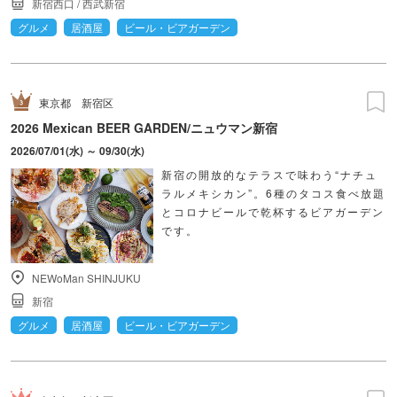
新宿西口
/
西武新宿
グルメ
居酒屋
ビール・ビアガーデン
東京都
新宿区
2026 Mexican BEER GARDEN/ニュウマン新宿
2026/07/01(水) ～ 09/30(水)
新宿の開放的なテラスで味わう“ナチュ
ラルメキシカン”。6種のタコス食べ放題
とコロナビールで乾杯するビアガーデン
です。
NEWoMan SHINJUKU
新宿
グルメ
居酒屋
ビール・ビアガーデン