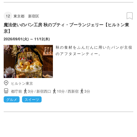
12
東京都
新宿区
魔法使いのパン工房 秋のプティ・ブーランジェリー【ヒルトン東
京】
2026/09/01(火) ～ 11/12(木)
秋の食材をふんだんに用いたパンが主役
のアフタヌーンティー。
ヒルトン東京
都庁前
3分
/
新宿西口
10分
/
西新宿
3分
グルメ
スイーツ