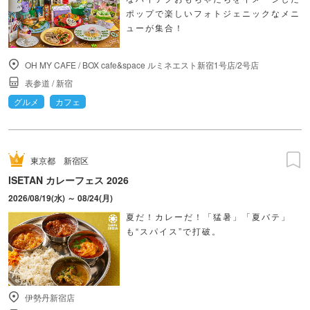
ポップで楽しいフォトジェニックなメニ
ューが集合！
OH MY CAFE
/
BOX cafe&space ルミネエスト新宿1号店/2号店
表参道
/
新宿
グルメ
カフェ
東京都
新宿区
ISETAN カレーフェス 2026
2026/08/19(水) ～ 08/24(月)
夏だ！カレーだ！「猛暑」「夏バテ」
も“スパイス”で打破。
伊勢丹新宿店