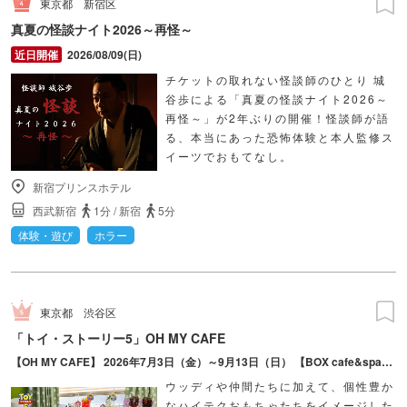
東京都
新宿区
真夏の怪談ナイト2026～再怪～
2026/08/09(日)
チケットの取れない怪談師のひとり 城
谷歩による「真夏の怪談ナイト2026～
再怪～」が2年ぶりの開催！怪談師が語
る、本当にあった恐怖体験と本人監修ス
イーツでおもてなし。
新宿プリンスホテル
西武新宿
1分
/
新宿
5分
体験・遊び
ホラー
東京都
渋谷区
「トイ・ストーリー5」OH MY CAFE
【OH MY CAFE】 2026年7月3日（金）～9月13日（日） 【BOX cafe&space ルミネエスト新宿2号店】 2026年7月10日（金）～8月30日（日）
ウッディや仲間たちに加えて、個性豊か
なハイテクおもちゃたちをイメージした