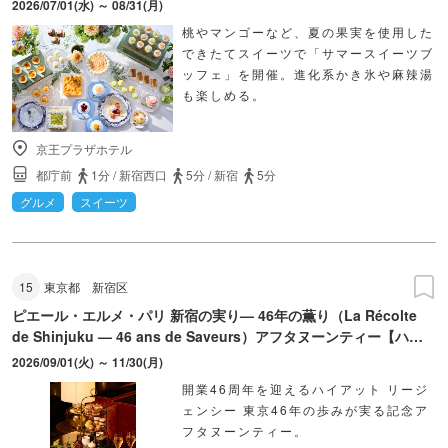
2026/07/01(水) ～ 08/31(月)
桃やマンゴーなど、夏の果実を使用した
できたてスイーツで「サマースイーツブ
ッフェ」を開催。進化系かき氷や麻辣湯
も楽しめる。
京王プラザホテル
都庁前
1分
/
新宿西口
5分
/
新宿
5分
グルメ
スイーツ
15
東京都
新宿区
ピエール・エルメ・パリ 新宿の実り— 46年の薫り（La Récolte
de Shinjuku — 46 ans de Saveurs）アフタヌーンティー【ハイ
アット リージェンシー 東京】
2026/09/01(火) ～ 11/30(月)
開業46周年を迎えるハイアット リージ
ェンシー 東京46年の歩みが実る記念ア
フタヌーンティー。