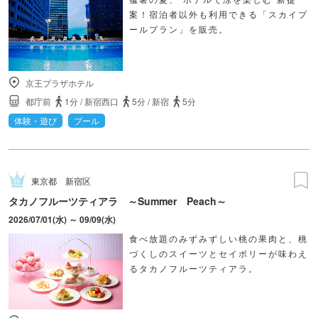
案！宿泊者以外も利用できる「スカイプ
ールプラン」を販売。
京王プラザホテル
都庁前
1分
/
新宿西口
5分
/
新宿
5分
体験・遊び
プール
東京都
新宿区
タカノフルーツティアラ ～Summer Peach～
2026/07/01(水) ～ 09/09(水)
食べ放題のみずみずしい桃の果肉と、桃
づくしのスイーツとセイボリーが味わえ
るタカノフルーツティアラ。