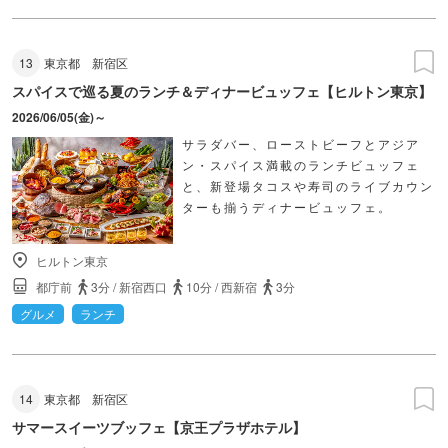
13
東京都
新宿区
スパイスで巡る夏のランチ＆ディナービュッフェ【ヒルトン東京】
2026/06/05(金)～
サラダバー、ローストビーフとアジア
ン・スパイス満載のランチビュッフェ
と、新登場タコスや寿司のライブカウン
ターも揃うディナービュッフェ。
ヒルトン東京
都庁前
3分
/
新宿西口
10分
/
西新宿
3分
グルメ
ランチ
14
東京都
新宿区
サマースイーツブッフェ【京王プラザホテル】