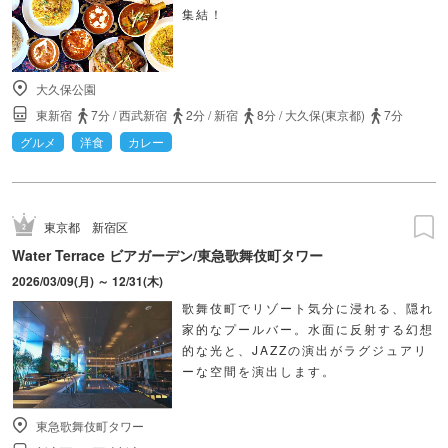
集結！
大久保公園
東新宿
7分
/
西武新宿
2分
/
新宿
8分
/
大久保(東京都)
7分
グルメ
洋食
カレー
東京都
新宿区
Water Terrace ビアガーデン/東急歌舞伎町タワー
2026/03/09(月) ～ 12/31(木)
歌舞伎町でリゾート気分に浸れる、隠れ
家的なプールバー。水面に反射する幻想
的な光と、JAZZの演出がラグジュアリ
ーな空間を演出します。
東急歌舞伎町タワー