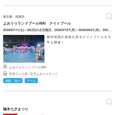
東京都
稲城市
よみうりランドプールWAI ナイトプール
2026/07/11(土)～26(日)の土日祝日、2026/07/27(月)～2026/08/31(月)、2026/09/01(火)、2(水)、4(金)、5(土)、6(日)、12(土)、13(日)
都内屈指の規模を誇るナイトプールを今
年も開催！
よみうりランド プールWAI
読売ランド前
/
京王よみうりランド
体験・遊び
プール
橋本七夕まつり