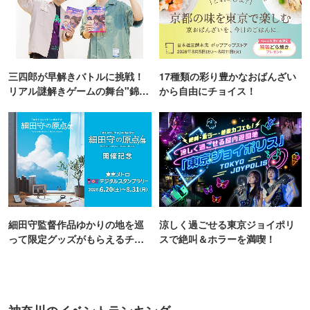
三四郎が早解きバトルに挑戦！
17種類の彩り豊かなおばんざい
リアル謎解きゲームの舞台"錦糸
から自由にチョイス！
町PARCO・楽天地"を巡る！
細田守監督作品ゆかりの地を巡
涼しく過ごせる東京ジョイポリ
って限定グッズがもらえるチャ
スで絶叫＆ホラーを満喫！
ンス！