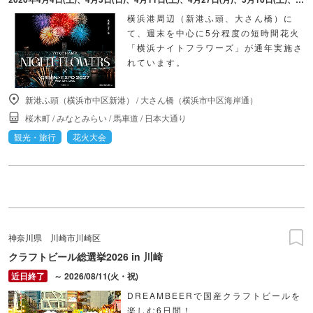
横浜港周辺（新港ふ頭、大さん橋）に
て、週末を中心に5分程度の短時間花火
「横浜ナイトフラワーズ」が通年実施さ
れています。
新港ふ頭（横浜市中区新港）
/
大さん橋（横浜市中区海岸通）
桜木町
/
みなとみらい
/
馬車道
/
日本大通り
観光・旅行
花火大会
神奈川県
川崎市川崎区
クラフトビール総選挙2026 in 川崎
～ 2026/08/11(火・祝)
DREAMBEERで国産クラフトビールを
楽しむ6日間！