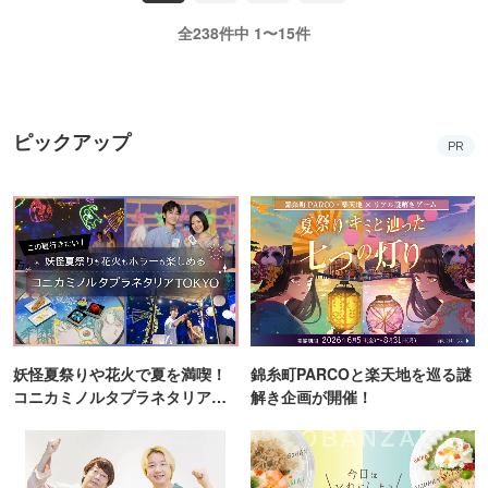
全238件中 1〜15件
ピックアップ
PR
妖怪夏祭りや花火で夏を満喫！
錦糸町PARCOと楽天地を巡る謎
コニカミノルタプラネタリア
解き企画が開催！
TOKYO