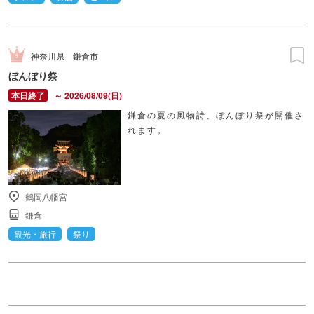
神奈川県
鎌倉市
ぼんぼり祭
～ 2026/08/09(日)
鎌倉の夏の風物詩、ぼんぼり祭が開催さ
れます。
鶴岡八幡宮
鎌倉
観光・旅行
祭り