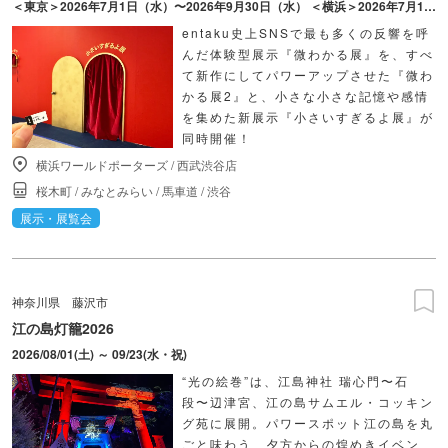
＜東京＞2026年7月1日（水）〜2026年9月30日（水） ＜横浜＞2026年7月17日（金）〜2026年10月18日（日）
entaku史上SNSで最も多くの反響を呼
んだ体験型展示『微わかる展』を、すべ
て新作にしてパワーアップさせた『微わ
かる展2』と、小さな小さな記憶や感情
を集めた新展示『小さいすぎるよ展』が
同時開催！
横浜ワールドポーターズ
/
西武渋谷店
桜木町
/
みなとみらい
/
馬車道
/
渋谷
展示・展覧会
神奈川県
藤沢市
江の島灯籠2026
2026/08/01(土) ～ 09/23(水・祝)
“光の絵巻”は、江島神社 瑞心門〜石
段〜辺津宮、江の島サムエル・コッキン
グ苑に展開。パワースポット江の島を丸
ごと味わう、夕方からの煌めきイベン