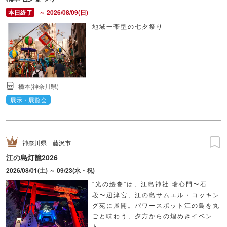
～ 2026/08/09(日)
地域一帯型の七夕祭り
橋本(神奈川県)
展示・展覧会
神奈川県
藤沢市
江の島灯籠2026
2026/08/01(土) ～ 09/23(水・祝)
“光の絵巻”は、江島神社 瑞心門〜石
段〜辺津宮、江の島サムエル・コッキン
グ苑に展開。パワースポット江の島を丸
ごと味わう、夕方からの煌めきイベン
ト。