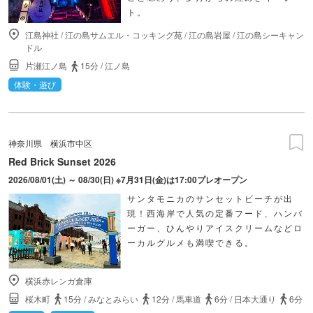
ト。
江島神社
/
江の島サムエル・コッキング苑
/
江の島岩屋
/
江の島シーキャン
ドル
片瀬江ノ島
15分
/
江ノ島
体験・遊び
神奈川県
横浜市中区
Red Brick Sunset 2026
2026/08/01(土) ～ 08/30(日) ※7月31日(金)は17:00プレオープン
サンタモニカのサンセットビーチが出
現！西海岸で人気の定番フード、ハンバ
ーガー、ひんやりアイスクリームなどロ
ーカルグルメも満喫できる。
横浜赤レンガ倉庫
桜木町
15分
/
みなとみらい
12分
/
馬車道
6分
/
日本大通り
6分