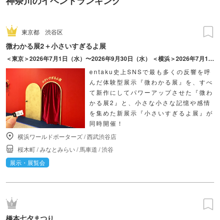
神奈川のイベントランキング
東京都
渋谷区
微わかる展2＋小さいすぎるよ展
＜東京＞2026年7月1日（水）〜2026年9月30日（水） ＜横浜＞2026年7月17日（金）〜2026年10月18日（日）
entaku史上SNSで最も多くの反響を呼
んだ体験型展示『微わかる展』を、すべ
て新作にしてパワーアップさせた『微わ
かる展2』と、小さな小さな記憶や感情
を集めた新展示『小さいすぎるよ展』が
同時開催！
横浜ワールドポーターズ
/
西武渋谷店
桜木町
/
みなとみらい
/
馬車道
/
渋谷
展示・展覧会
橋本七夕まつり