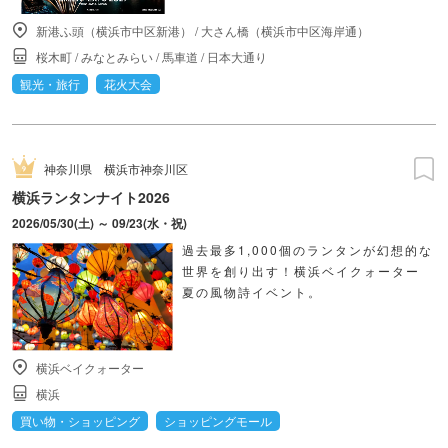
新港ふ頭（横浜市中区新港）
/
大さん橋（横浜市中区海岸通）
桜木町
/
みなとみらい
/
馬車道
/
日本大通り
観光・旅行
花火大会
神奈川県
横浜市神奈川区
横浜ランタンナイト2026
2026/05/30(土) ～ 09/23(水・祝)
過去最多1,000個のランタンが幻想的な
世界を創り出す！横浜ベイクォーター
夏の風物詩イベント。
横浜ベイクォーター
横浜
買い物・ショッピング
ショッピングモール