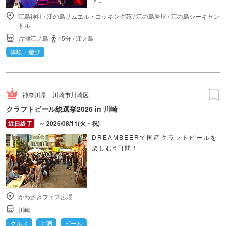
江島神社
/
江の島サムエル・コッキング苑
/
江の島岩屋
/
江の島シーキャン
ドル
片瀬江ノ島
15分
/
江ノ島
体験・遊び
神奈川県
川崎市川崎区
クラフトビール総選挙2026 in 川崎
～ 2026/08/11(火・祝)
DREAMBEERで国産クラフトビールを
楽しむ6日間！
かわさきフェス広場
川崎
グルメ
お酒
ビール