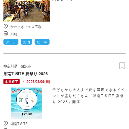
かわさきフェス広場
川崎
グルメ
お酒
ビール
神奈川県
藤沢市
湘南T-SITE 夏祭り 2026
～ 2026/08/09(日)
子どもから大人まで夏を満喫できるイベ
ントが盛りだくさん「湘南T-SITE 夏祭
り 2026」開催。
湘南T-SITE