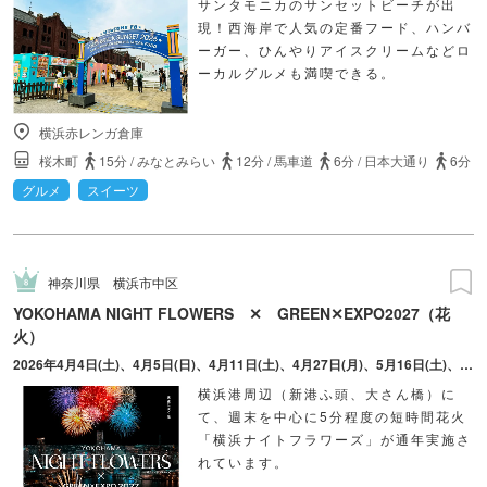
サンタモニカのサンセットビーチが出
現！西海岸で人気の定番フード、ハンバ
ーガー、ひんやりアイスクリームなどロ
ーカルグルメも満喫できる。
横浜赤レンガ倉庫
桜木町
15分
/
みなとみらい
12分
/
馬車道
6分
/
日本大通り
6分
グルメ
スイーツ
神奈川県
横浜市中区
YOKOHAMA NIGHT FLOWERS ✕ GREEN✕EXPO2027（花
火）
2026年4月4日(土)、4月5日(日)、4月11日(土)、4月27日(月)、5月16日(土)、5月30日(土)、6月13日(土)、7月4日(土)、7月18日(土)、8月9日(日)、9月5日(土)、9月20日(日) ※2026年10月以降の日程は8月をめどに公式サイトからお知らせがあります。
横浜港周辺（新港ふ頭、大さん橋）に
て、週末を中心に5分程度の短時間花火
「横浜ナイトフラワーズ」が通年実施さ
れています。