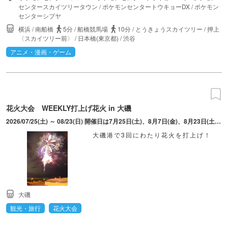
センタースカイツリータウン
/
ポケモンセンタートウキョーDX
/
ポケモン
センターシブヤ
横浜
/
南船橋
5分
/
船橋競馬場
10分
/
とうきょうスカイツリー
/
押上
〈スカイツリー前〉
/
日本橋(東京都)
/
渋谷
アニメ・漫画・ゲーム
花火大会 WEEKLY打上げ花火 in 大磯
2026/07/25(土) ～ 08/23(日) 開催日は7月25日(土)、8月7日(金)、8月23日(土)の3日間。 ※荒天等により延期とする場合は、延期日を調整の上、ホームページやSNSでお知らせ
大磯港で3回にわたり花火を打上げ！
大磯
観光・旅行
花火大会