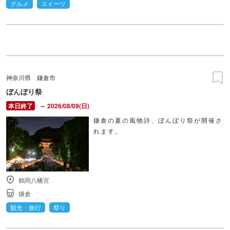
グルメ
スイーツ
神奈川県
鎌倉市
ぼんぼり祭
～ 2026/08/09(日)
鎌倉の夏の風物詩、ぼんぼり祭が開催さ
れます。
鶴岡八幡宮
鎌倉
観光・旅行
祭り