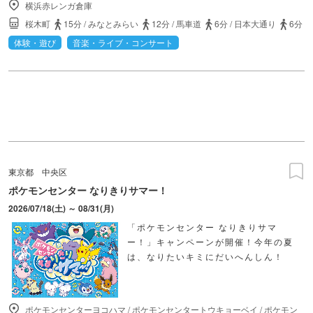
横浜赤レンガ倉庫
桜木町
15分
/
みなとみらい
12分
/
馬車道
6分
/
日本大通り
6分
体験・遊び
音楽・ライブ・コンサート
東京都
中央区
ポケモンセンター なりきりサマー！
2026/07/18(土) ～ 08/31(月)
「ポケモンセンター なりきりサマ
ー！」キャンペーンが開催！今年の夏
は、なりたいキミにだいへんしん！
ポケモンセンターヨコハマ
/
ポケモンセンタートウキョーベイ
/
ポケモン