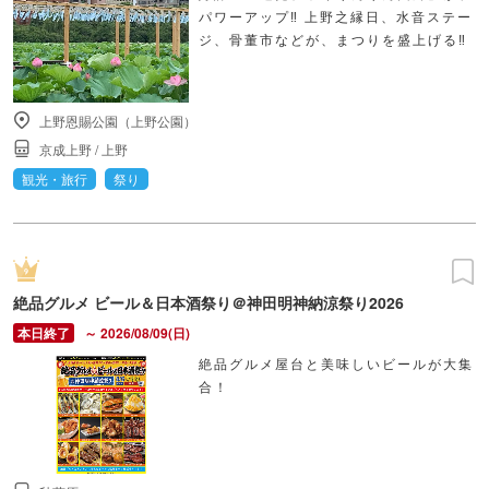
パワーアップ‼ 上野之縁日、水音ステー
ジ、骨董市などが、まつりを盛上げる‼
上野恩賜公園（上野公園）
京成上野
/
上野
観光・旅行
祭り
絶品グルメ ビール＆日本酒祭り＠神田明神納涼祭り2026
～ 2026/08/09(日)
絶品グルメ屋台と美味しいビールが大集
合！