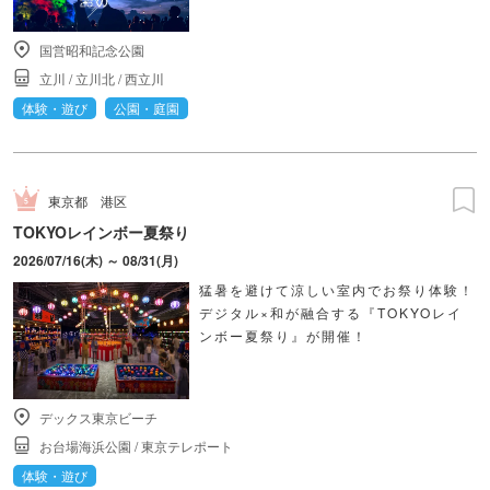
国営昭和記念公園
立川
/
立川北
/
西立川
体験・遊び
公園・庭園
東京都
港区
TOKYOレインボー夏祭り
2026/07/16(木) ～ 08/31(月)
猛暑を避けて涼しい室内でお祭り体験！
デジタル×和が融合する『TOKYOレイ
ンボー夏祭り』が開催！
デックス東京ビーチ
お台場海浜公園
/
東京テレポート
体験・遊び