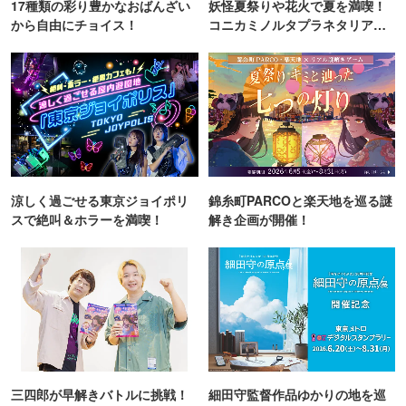
17種類の彩り豊かなおばんざい
妖怪夏祭りや花火で夏を満喫！
から自由にチョイス！
コニカミノルタプラネタリア
TOKYO
涼しく過ごせる東京ジョイポリ
錦糸町PARCOと楽天地を巡る謎
スで絶叫＆ホラーを満喫！
解き企画が開催！
三四郎が早解きバトルに挑戦！
細田守監督作品ゆかりの地を巡