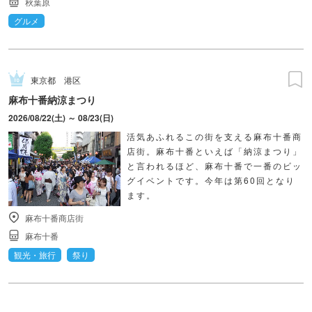
秋葉原
グルメ
東京都
港区
麻布十番納涼まつり
2026/08/22(土) ～ 08/23(日)
活気あふれるこの街を支える麻布十番商
店街。麻布十番といえば「納涼まつり」
と言われるほど、麻布十番で一番のビッ
グイベントです。今年は第60回となり
ます。
麻布十番商店街
麻布十番
観光・旅行
祭り