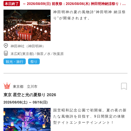
～ 2026/08/09(日) 前夜祭：2026/08/06(木) 神田明神納涼祭り：2026/08/07(金) ～ 2026/08/09(日)
神田明神の夏の風物詩“神田明神 納涼祭
り”が開催されます。
神田神社（神田明神）
末広町(東京都)
/
御茶ノ水
/
秋葉原
観光・旅行
祭り
東京都
立川市
東京 星空と光の夏祭り 2026
2026/08/08(土) ～ 08/16(日)
国営昭和記念公園で初開催。夏の夜の新
たな風物詩を目指す、9日間限定の体験
型ナイトエンターテインメント！