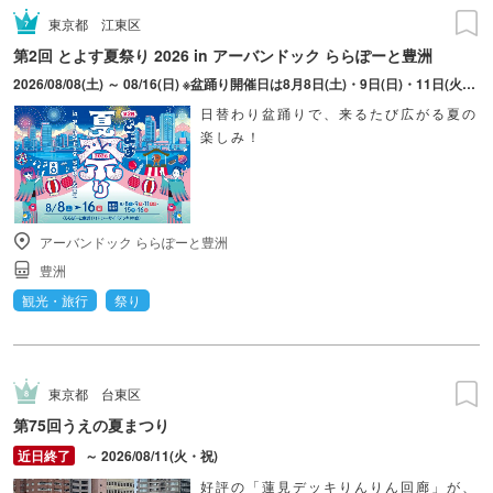
東京都
江東区
第2回 とよす夏祭り 2026 in アーバンドック ららぽーと豊洲
2026/08/08(土) ～ 08/16(日) ※盆踊り開催日は8月8日(土)・9日(日)・11日(火・祝)・15日(土)・16日(日)のみ。 ※縁日およびキッチンカーについては期間中の全日程営業予定。 ※開催コンテンツは日によって異なります。
日替わり盆踊りで、来るたび広がる夏の
楽しみ！
アーバンドック ららぽーと豊洲
豊洲
観光・旅行
祭り
東京都
台東区
第75回うえの夏まつり
～ 2026/08/11(火・祝)
好評の「蓮見デッキりんりん回廊」が、