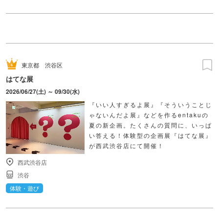
東京都
渋谷区
はてな展
2026/06/27(土) ～ 09/30(水)
『いい人すぎるよ展』『そういうことじ
ゃないんだよ展』などを作るentakuの
夏の新企画。たくさんの質問に、いっぱ
い答える！体験型の企画展『はてな展』
が西武渋谷店にて開催！
西武渋谷店
渋谷
体験・遊び