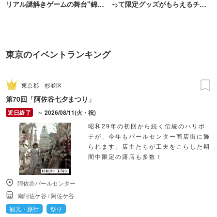
リアル謎解きゲームの舞台"錦糸
って限定グッズがもらえるチャ
町PARCO・楽天地"を巡る！
ンス！
東京のイベントランキング
東京都
杉並区
第70回「阿佐谷七夕まつり」
～ 2026/08/11(火・祝)
昭和29年の初回から続く伝統のハリボ
テが、今年もパールセンター商店街に飾
られます。店主たちが工夫をこらした期
間中限定の露店も多数！
阿佐谷パールセンター
南阿佐ケ谷
/
阿佐ケ谷
観光・旅行
祭り