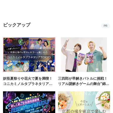
ピックアップ
PR
妖怪夏祭りや花火で夏を満喫！
三四郎が早解きバトルに挑戦！
コニカミノルタプラネタリア
リアル謎解きゲームの舞台"錦糸
TOKYO
町PARCO・楽天地"を巡る！