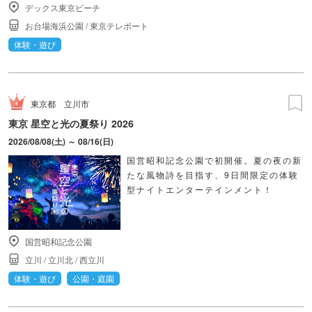
デックス東京ビーチ
お台場海浜公園
/
東京テレポート
体験・遊び
東京都
立川市
東京 星空と光の夏祭り 2026
2026/08/08(土) ～ 08/16(日)
国営昭和記念公園で初開催。夏の夜の新
たな風物詩を目指す、9日間限定の体験
型ナイトエンターテインメント！
国営昭和記念公園
立川
/
立川北
/
西立川
体験・遊び
公園・庭園