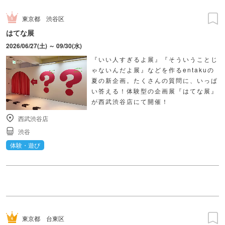
東京都
渋谷区
はてな展
2026/06/27(土) ～ 09/30(水)
『いい人すぎるよ展』『そういうことじ
ゃないんだよ展』などを作るentakuの
夏の新企画。たくさんの質問に、いっぱ
い答える！体験型の企画展『はてな展』
が西武渋谷店にて開催！
西武渋谷店
渋谷
体験・遊び
東京都
台東区