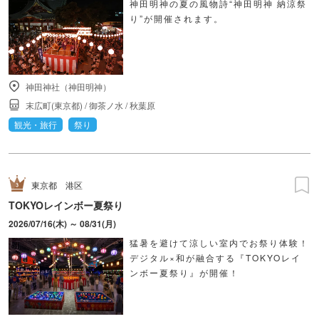
神田明神の夏の風物詩“神田明神 納涼祭
り”が開催されます。
神田神社（神田明神）
末広町(東京都)
/
御茶ノ水
/
秋葉原
観光・旅行
祭り
東京都
港区
TOKYOレインボー夏祭り
2026/07/16(木) ～ 08/31(月)
猛暑を避けて涼しい室内でお祭り体験！
デジタル×和が融合する『TOKYOレイ
ンボー夏祭り』が開催！