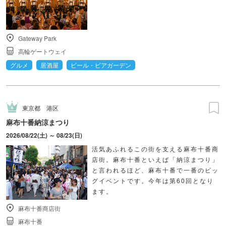
Gateway Park
高輪ゲートウェイ
グルメ
居酒屋
ビール・ビアガーデン
東京都
港区
麻布十番納涼まつり
2026/08/22(土) ～ 08/23(日)
活気あふれるこの街を支える麻布十番商
店街。麻布十番といえば「納涼まつり」
と言われるほど、麻布十番で一番のビッ
グイベントです。今年は第60回となり
ます。
麻布十番商店街
麻布十番