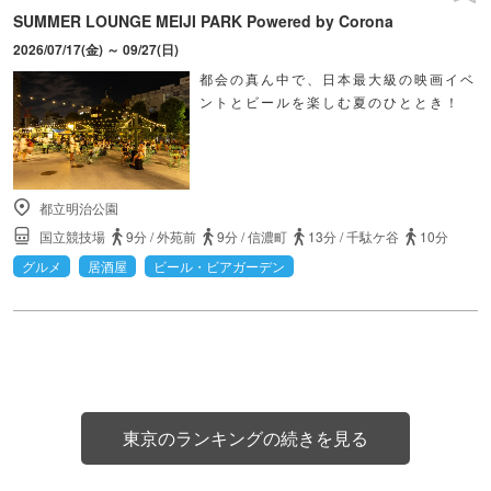
SUMMER LOUNGE MEIJI PARK Powered by Corona
2026/07/17(金) ～ 09/27(日)
都会の真ん中で、日本最大級の映画イベ
ントとビールを楽しむ夏のひととき！
都立明治公園
国立競技場
9分
/
外苑前
9分
/
信濃町
13分
/
千駄ケ谷
10分
グルメ
居酒屋
ビール・ビアガーデン
東京のランキングの続きを見る