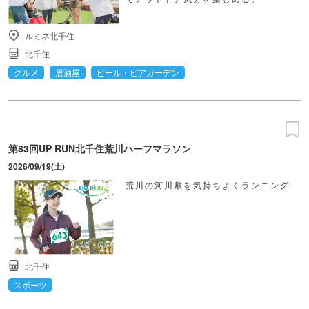
ルミネ北千住
北千住
グルメ
居酒屋
ビール・ビアガーデン
第83回UP RUN北千住荒川ハーフマラソン
2026/09/19(土)
荒川の河川敷を気持ちよくランニング
北千住
スポーツ