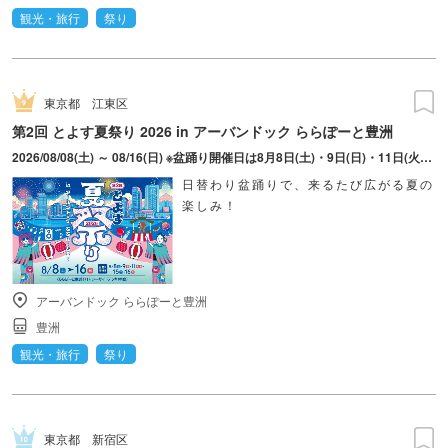
観光・旅行
祭り
東京都
江東区
第2回 とよす夏祭り 2026 in アーバンドック ららぽーと豊洲
2026/08/08(土) ～ 08/16(日) ※盆踊り開催日は8月8日(土)・9日(日)・11日(火・祝)・15日(土)・16日(日)のみ。 ※縁日およびキッチンカーについては期間中の全日程営業予定。 ※開催コンテンツは日によって異なります。
日替わり盆踊りで、来るたび広がる夏の
楽しみ！
アーバンドック ららぽーと豊洲
豊洲
観光・旅行
祭り
東京都
新宿区