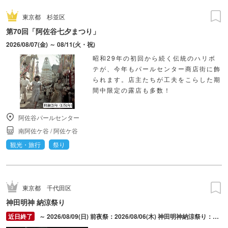
東京都
杉並区
第70回「阿佐谷七夕まつり」
2026/08/07(金) ～ 08/11(火・祝)
昭和29年の初回から続く伝統のハリボ
テが、今年もパールセンター商店街に飾
られます。店主たちが工夫をこらした期
間中限定の露店も多数！
阿佐谷パールセンター
南阿佐ケ谷
/
阿佐ケ谷
観光・旅行
祭り
東京都
千代田区
神田明神 納涼祭り
～ 2026/08/09(日) 前夜祭：2026/08/06(木) 神田明神納涼祭り：2026/08/07(金) ～ 2026/08/09(日)