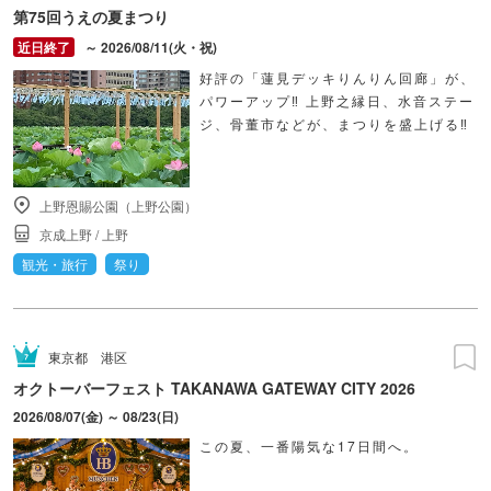
第75回うえの夏まつり
～ 2026/08/11(火・祝)
好評の「蓮見デッキりんりん回廊」が、
パワーアップ‼ 上野之縁日、水音ステー
ジ、骨董市などが、まつりを盛上げる‼
上野恩賜公園（上野公園）
京成上野
/
上野
観光・旅行
祭り
東京都
港区
オクトーバーフェスト TAKANAWA GATEWAY CITY 2026
2026/08/07(金) ～ 08/23(日)
この夏、一番陽気な17日間へ。