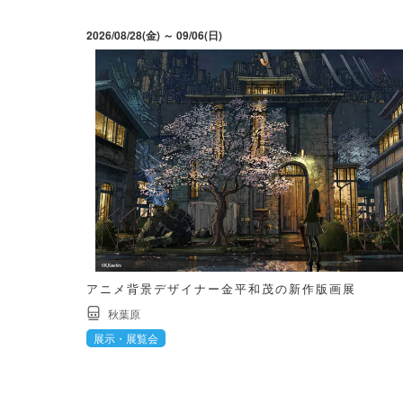
2026/08/28(金) ～ 09/06(日)
アニメ背景デザイナー金平和茂の新作版画展
秋葉原
展示・展覧会