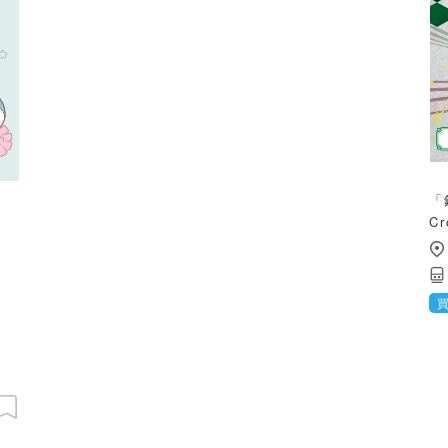
「
」
C