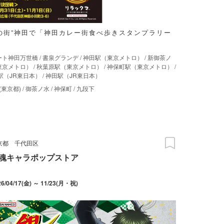
の街”神田で「神田カレー街食べ歩きスタンプラリー
ート神田万世橋
/
書泉グランデ
/
神田駅（東京メトロ）
/
新御茶ノ
東京メトロ）
/
秋葉原駅（東京メトロ）
/
神保町駅（東京メトロ）
/
駅（JR東日本）
/
神田駅（JR東日本）
(東京都)
/
御茶ノ水
/
神保町
/
九段下
京都
千代田区
魂キャラポップストア
26/04/17(金) ～ 11/23(月・祝)