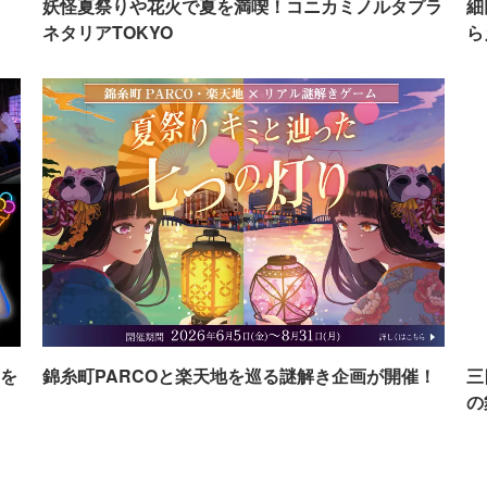
イ
妖怪夏祭りや花火で夏を満喫！コニカミノルタプラ
細
ネタリアTOKYO
ら
を
錦糸町PARCOと楽天地を巡る謎解き企画が開催！
三
の