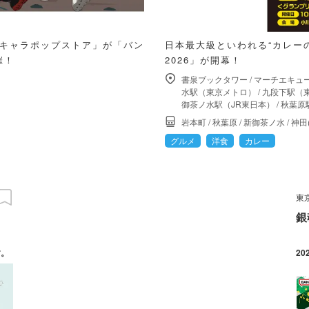
 キャラポップストア」が「バン
日本最大級といわれる“カレー
催！
2026」が開幕！
書泉ブックタワー
/
マーチエキュ
水駅（東京メトロ）
/
九段下駅（
御茶ノ水駅（JR東日本）
/
秋葉原
岩本町
/
秋葉原
/
新御茶ノ水
/
神田
グルメ
洋食
カレー
東
銀
す。
20