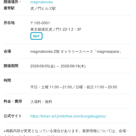
開催場所・
magmabooks
原画をはじめ、限定オリジナルグッズが販売されます。
最寄駅
虎ノ門ヒルズ駅
◆販売商品について
所在地
〒105-0001
○商品紹介（一部）
東京都港区虎ノ門1-22-1 2・3F
MAP
・複製原画（完全受注生産・全29種） 額縁サイズ 約
285×350mm／税込 各13,200円
会場
magmabooks 2階 ギャラリースペース「magmaspace」
各作品の印象的なページをピックアップした複製原画で
す。
開催期間
2026/06/05(金) ～ 2026/06/18(木)
・オリジナルルームフレグランス「本棚の乙女」（全1
種） 内容量：50ml／税込4,950円
時間
平日・土曜 11:00～21:00／日曜・祝日 11:00～20:00
“美しい装丁の書籍を目の前にしたときのときめき”をイメ
ージした、POP UP限定のオリジナルルームフレグラン
料金・費用
入場料：無料
ス。
ラベルシールにはイラストレーターのしきみ氏による「文
公式サイト
https://tohan-art.jimdofree.com/bungakugarou/
学画廊」キービジュアルをあしらわれています。
※掲載内容が変更となっている場合があります。最新情報については、会場・
・アクリルキーホルダー（全14種） 税込 各825円