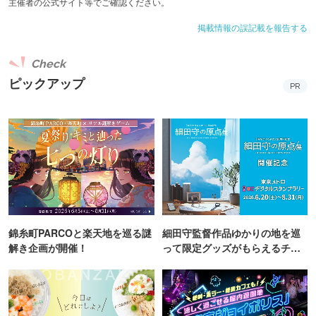
主催者の公式サイト等でご確認ください。
イラストをスライドさせると、作品を象徴する一文があら
われるアクリルキーホルダーです。
掲載情報の誤記載を報告する
Check
その他ポストカードやクリアファイルなど様々なグッズが
ピックアップ
用意されています。また、購入者限定ノベルティも用意さ
PR
れています。
名作小説とイラストの世界が交差する文学画廊を訪れてみ
てはいかがでしょうか。
©立東舎
©今井キラ ©げみ ©しきみ ©ねこ助 ©ホノジロトヲジ©マツ
オヒロミ ©夜汽車
錦糸町PARCOと楽天地を巡る謎
細田守監督作品ゆかりの地を巡
解き企画が開催！
って限定グッズがもらえるチャ
ンス！