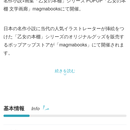
名作小説×画集「乙女の本棚」シリーズ POPUP「乙女の本
棚 文学画廊」magmabooksにて開催。
日本の名作小説に当代の人気イラストレーターが挿絵をつ
けた「乙女の本棚」シリーズのオリジナルグッズを販売す
るポップアップストアが「magmabooks」にて開催されま
す。
◆「乙女の本棚 文学画廊」について
続きを読む
・「乙女の本棚」は本の挿絵や漫画、SNS、ゲーム、ファ
ッションなど幅広い分野で活躍する人気イラストレーター
が、日本の名作の挿絵を手掛ける小説×画集シリーズで
す。2016年より刊行され、現在までに53作品を刊行、累計
基本情報
Info
発行部数は約40万部となっています。
・今回はシリーズ刊行開始10周年を記念したPOPUPが開
催され、同シリーズの14作品に収載されたイラストの複製