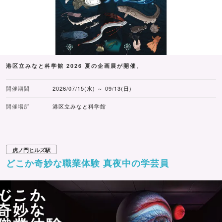
港区立みなと科学館 2026 夏の企画展が開催。
開催期間
2026/07/15(水) ～ 09/13(日)
開催場所
港区立みなと科学館
虎ノ門ヒルズ駅
どこか奇妙な職業体験 真夜中の学芸員