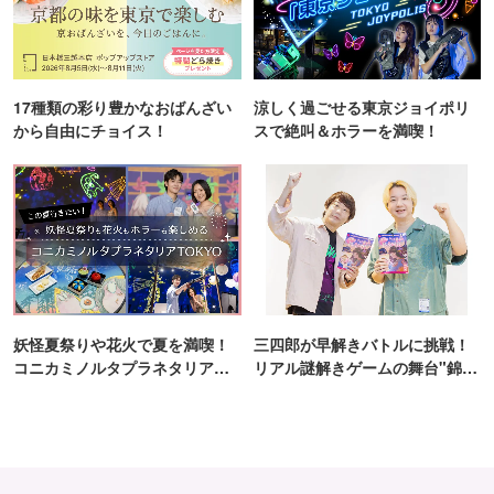
17種類の彩り豊かなおばんざい
涼しく過ごせる東京ジョイポリ
から自由にチョイス！
スで絶叫＆ホラーを満喫！
妖怪夏祭りや花火で夏を満喫！
三四郎が早解きバトルに挑戦！
コニカミノルタプラネタリア
リアル謎解きゲームの舞台"錦糸
TOKYO
町PARCO・楽天地"を巡る！