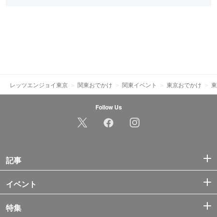
レッツエンジョイ東京
関東おでかけ
関東イベント
東京おでかけ
東
Follow Us
記事
イベント
特集