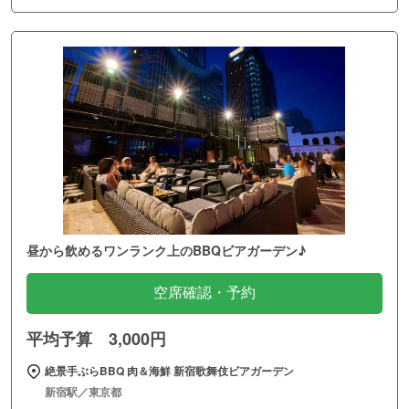
昼から飲めるワンランク上のBBQビアガーデン♪
空席確認・予約
平均予算 3,000円
絶景手ぶらBBQ 肉＆海鮮 新宿歌舞伎ビアガーデン
新宿駅／東京都