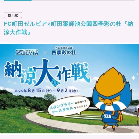
鶴川駅
FC町田ゼルビア×町田薬師池公園四季彩の杜『納
涼大作戦』