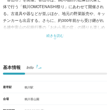
体で行う「鶴川OMOTENASHI祭り」にあわせて開催され
る。古道具や器などが並ぶほか、地元の野菜販売や、キッ
チンカーも出店する。さらに、約300年前から受け継がれ
る越中富山の伝統行事の「おわら風の盆」の踊りも楽しめ
る。おわら風の盆（11:00～11:40/14:00～14:20。雨天中
続きを読む
止）。
基本情報
Info
最寄駅
鶴川駅
会場
鶴川香山園