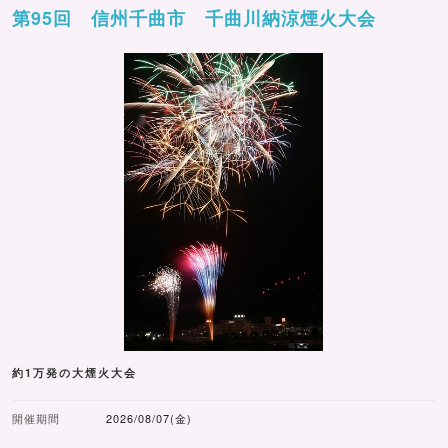
第95回 信州千曲市 千曲川納涼煙火大会
約1万発の大煙火大会
開催期間
2026/08/07(金)