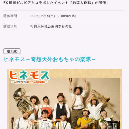
FC町田ゼルビアとコラボしたイベント『納涼大作戦』が開催！
開催期間
2026/08/15(土) ～ 09/02(水)
開催場所
町田薬師池公園四季彩の杜
鶴川駅
ヒネモス～奇想天外おもちゃの楽隊～