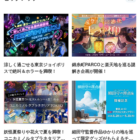
涼しく過ごせる東京ジョイポリ
錦糸町PARCOと楽天地を巡る謎
スで絶叫＆ホラーを満喫！
解き企画が開催！
妖怪夏祭りや花火で夏を満喫！
細田守監督作品ゆかりの地を巡
コニカミノルタプラネタリア
って限定グッズがもらえるチャ