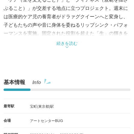
ぶること）」が交差する地点に立つプロジェクト。週末に
は医療的ケア児の養育者がドラァグクイーンへと変身し、
子どもたちの声や音に身体を委ねるリップシンク・パフォ
ーマンスを実施。固定された役割を超えた「生」の輝きを
描く。それ以外の時間はインスタレーション空間へと変容
続きを読む
し、誰もが「そこにいてよい」と感じられる公園のような
場を創出する。
基本情報
Info
最寄駅
宝町(東京都)駅
会場
アートセンターBUG