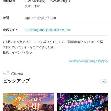
開催期間
2026/06/10(水) ～ 2026/06/28(日)
火曜日休館
時間
開始 11:00 / 終了 19:00
公式サイト
https://bug.art/exhibition/crawl-mo/
※掲載内容が変更となっている場合があります。最新情報については、会場・
主催者の公式サイト等でご確認ください。
提供：イベントバンク
掲載情報の誤記載を報告する
Check
ピックアップ
PR