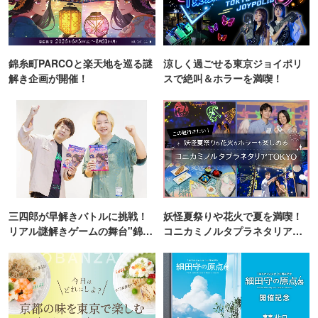
錦糸町PARCOと楽天地を巡る謎
涼しく過ごせる東京ジョイポリ
解き企画が開催！
スで絶叫＆ホラーを満喫！
三四郎が早解きバトルに挑戦！
妖怪夏祭りや花火で夏を満喫！
リアル謎解きゲームの舞台"錦糸
コニカミノルタプラネタリア
町PARCO・楽天地"を巡る！
TOKYO