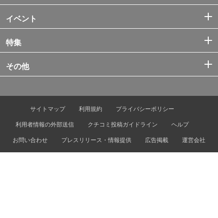
イベント
特集
その他
サイトマップ
利用規約
プライバシーポリシー
利用者情報の外部送信
クチコミ投稿ガイドライン
ヘルプ
お問い合わせ
プレスリリース・情報提供
広告掲載
運営会社
© Tokyo Metro Co., Ltd. & Let’s ENJOY TOKYO, Inc.