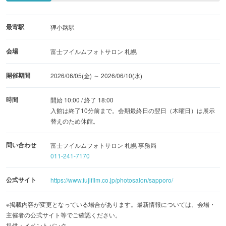
最寄駅
狸小路駅
会場
富士フイルムフォトサロン 札幌
開催期間
2026/06/05(金) ～ 2026/06/10(水)
時間
開始 10:00 / 終了 18:00
入館は終了10分前まで。会期最終日の翌日（木曜日）は展示
替えのため休館。
問い合わせ
富士フイルムフォトサロン 札幌 事務局
011-241-7170
公式サイト
https://www.fujifilm.co.jp/photosalon/sapporo/
※掲載内容が変更となっている場合があります。最新情報については、会場・
主催者の公式サイト等でご確認ください。
提供：イベントバンク