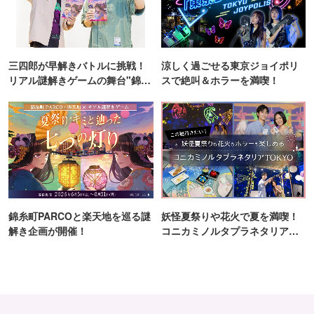
三四郎が早解きバトルに挑戦！
涼しく過ごせる東京ジョイポリ
リアル謎解きゲームの舞台"錦糸
スで絶叫＆ホラーを満喫！
町PARCO・楽天地"を巡る！
錦糸町PARCOと楽天地を巡る謎
妖怪夏祭りや花火で夏を満喫！
解き企画が開催！
コニカミノルタプラネタリア
TOKYO