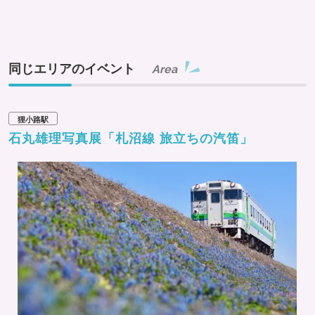
同じエリアのイベント
Area
狸小路駅
石丸雄理写真展「札沼線 旅立ちの汽笛」