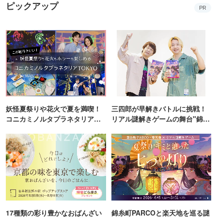
ピックアップ
PR
妖怪夏祭りや花火で夏を満喫！
三四郎が早解きバトルに挑戦！
コニカミノルタプラネタリア
リアル謎解きゲームの舞台"錦糸
TOKYO
町PARCO・楽天地"を巡る！
17種類の彩り豊かなおばんざい
錦糸町PARCOと楽天地を巡る謎