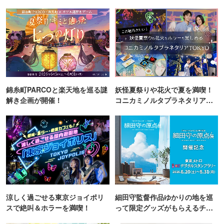
錦糸町PARCOと楽天地を巡る謎
妖怪夏祭りや花火で夏を満喫！
解き企画が開催！
コニカミノルタプラネタリア
TOKYO
涼しく過ごせる東京ジョイポリ
細田守監督作品ゆかりの地を巡
スで絶叫＆ホラーを満喫！
って限定グッズがもらえるチャ
ンス！