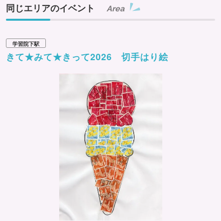
同じエリアのイベント
Area
学習院下駅
きて★みて★きって2026 切手はり絵