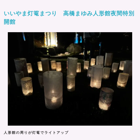
いいやま灯篭まつり 高橋まゆみ人形館夜間特別
開館
人形館の周りが灯篭でライトアップ