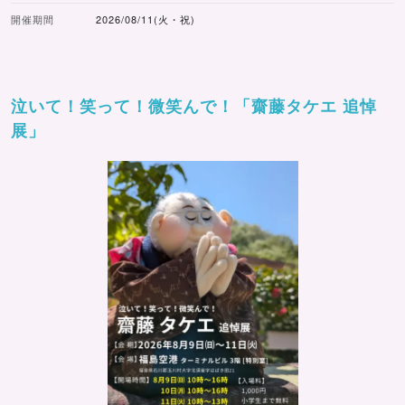
開催期間
2026/08/11(火・祝)
泣いて！笑って！微笑んで！「齋藤タケエ 追悼
展」