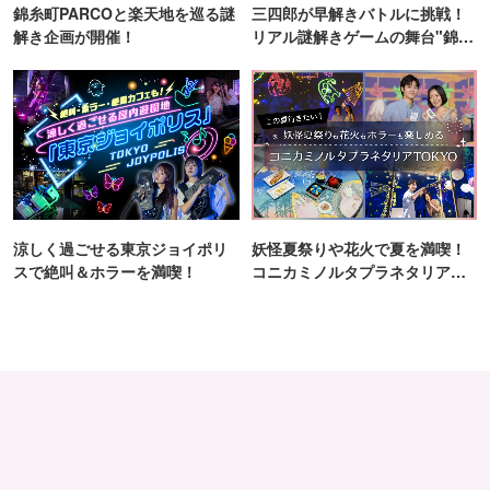
錦糸町PARCOと楽天地を巡る謎
三四郎が早解きバトルに挑戦！
解き企画が開催！
リアル謎解きゲームの舞台"錦糸
町PARCO・楽天地"を巡る！
涼しく過ごせる東京ジョイポリ
妖怪夏祭りや花火で夏を満喫！
スで絶叫＆ホラーを満喫！
コニカミノルタプラネタリア
TOKYO