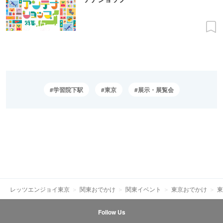
学習院下駅
東京
展示・展覧会
レッツエンジョイ東京
関東おでかけ
関東イベント
東京おでかけ
東
Follow Us