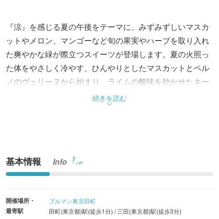
『涼』を感じる夏の午後をテーマに、みずみずしいマスカ
ットやメロン、マンゴーなど旬の果実やハーブを取り入れ
た爽やかな緑が際立つスイーツが登場します。夏の火照っ
た体をやさしく冷やす、ひんやりとしたマスカットとペル
ノのヴェリーヌから始まり、ライムの酸味を効かせたキー
ライムパイ、紅茶とともにゆっくり味わうケークやサブレ
続きを読む
サンドへと続きます。一品ごとに広がる味わいの変化を楽
しみながら、心ゆくまでくつろいでみてはいかがでしょう
か。
基本情報
Info
プルマン東京田町のアフタヌーンティーのもう一つの魅力
は、スイーツの合間に味わえる日替わりセイボリーと、焼
き立てスコーン＆季節のジャムです。旬の食材を取り入れ
開催場所・
プルマン東京田町
たセイボリーから、シェフがその日に合わせて厳選した3
最寄駅
田町(東京都)駅(徒歩1分) / 三田(東京都)駅(徒歩3分)
品を堪能できます。さらに、アフタヌーンティーに欠かせ