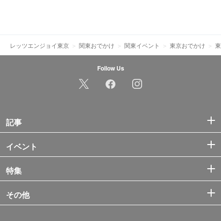
レッツエンジョイ東京
関東おでかけ
関東イベント
東京おでかけ
東
Follow Us
記事
イベント
特集
その他