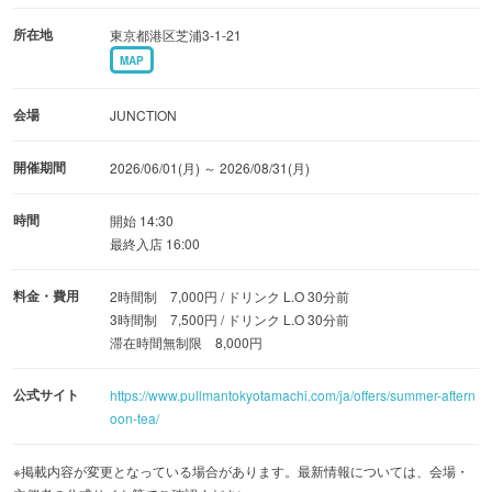
ないスコーンは予約に合わせて焼き上げられ、今夏はパイ
所在地
東京都港区芝浦3-1-21
ナップルジャムとクロテッドクリームを添えて提供されま
MAP
す。コースのようにゆったりと、満足感のあるティータイ
会場
JUNCTION
ムを楽しめます。
開催期間
2026/06/01(月) ～ 2026/08/31(月)
ドリンクは、エスプレッソやカフェラテなどのコーヒーに
加え、ドイツの老舗紅茶メーカー「ロンネフェルト」よ
時間
開始 14:30
り、14種類の紅茶をフリーフローで楽しめます。なかでも
最終入店 16:00
今夏のおすすめは「ラベンダードリーム」と「ホワイトピ
料金・費用
2時間制 7,000円 / ドリンク L.O 30分前
ーチ」です。ラベンダードリームは、ほんのりスパイシー
3時間制 7,500円 / ドリンク L.O 30分前
なタイムとラベンダーの優しい香りが夏の疲れを癒してく
滞在時間無制限 8,000円
れます。ホワイトピーチは、夏に愛されるフルーツ白桃の
公式サイト
みずみずしく甘い香りとレモンマートルの繊細な酸味が調
https://www.pullmantokyotamachi.com/ja/offers/summer-aftern
oon-tea/
和した飲みやすい一杯です。紅茶はアイスティーとしても
味わうことができ、夏の午後に心ほどける爽やかなひとと
※掲載内容が変更となっている場合があります。最新情報については、会場・
きを過ごずことができます。