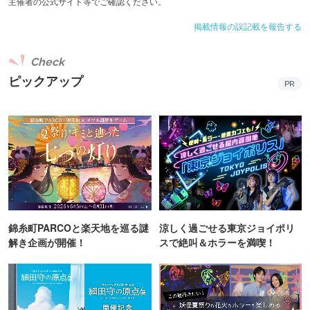
主催者の公式サイト等でご確認ください。
掲載情報の誤記載を報告する
Check
ピックアップ
PR
錦糸町PARCOと楽天地を巡る謎
涼しく過ごせる東京ジョイポリ
解き企画が開催！
スで絶叫＆ホラーを満喫！