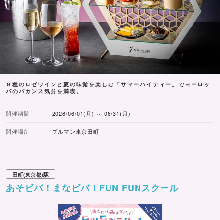
８種のロゼワインと夏の味覚を楽しむ「サマーハイティー」でヨーロッ
パのバカンス気分を満喫。
開催期間
2026/06/01(月) ～ 08/31(月)
開催場所
プルマン東京田町
田町(東京都)駅
あそビバ！まなビバ！FUN FUNスクール