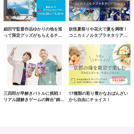
細田守監督作品ゆかりの地を巡
妖怪夏祭りや花火で夏を満喫！
って限定グッズがもらえるチャ
コニカミノルタプラネタリア
ンス！
TOKYO
三四郎が早解きバトルに挑戦！
17種類の彩り豊かなおばんざい
リアル謎解きゲームの舞台"錦糸
から自由にチョイス！
町PARCO・楽天地"を巡る！