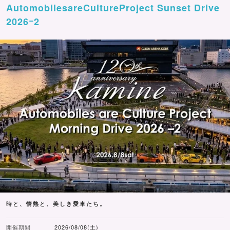
AutomobilesareCultureProject Sunset Drive
2026ｰ2
時と、情熱と、美しき愛車たち。
開催期間
2026/08/08(土)