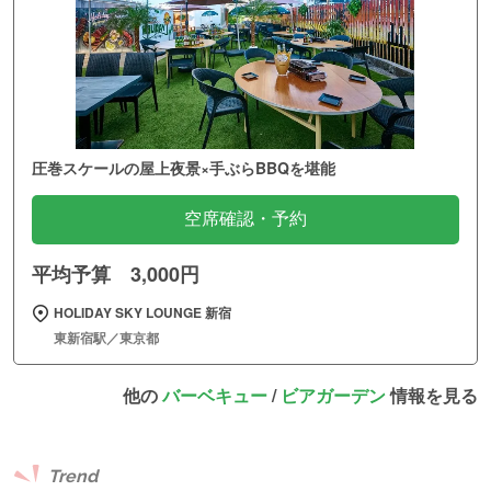
圧巻スケールの屋上夜景×手ぶらBBQを堪能
空席確認・予約
平均予算 3,000円
HOLIDAY SKY LOUNGE 新宿
東新宿駅／東京都
他の
バーベキュー
/
ビアガーデン
情報を見る
Trend