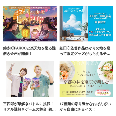
錦糸町PARCOと楽天地を巡る謎
細田守監督作品ゆかりの地を巡
解き企画が開催！
って限定グッズがもらえるチャ
ンス！
三四郎が早解きバトルに挑戦！
17種類の彩り豊かなおばんざい
リアル謎解きゲームの舞台"錦糸
から自由にチョイス！
町PARCO・楽天地"を巡る！