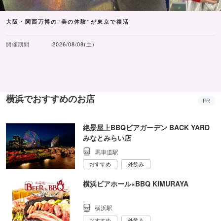
大阪・関西万博の“美の体験”が東京で復活
開催期間
2026/08/08(土)
横浜でおすすめのお店
PR
絶景屋上BBQビアガーデン BACK YARD
みなとみらい店
馬車道駅
おすすめ
外飲み
横浜ビアホール×BBQ KIMURAYA
横浜駅
おすすめ
外飲み