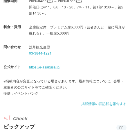
開催期間
2026/04/11(土) ～ 2026/07/11(土)
開催日は4/11、6/6・13・20、7/4・11。第1部13:00～、第2
部14:30～。
料金・費用
全席指定席 プレミアム席6,000円（芸者さんと一緒に写真が
撮れる）、一般席5,000円
問い合わせ
浅草観光連盟
03-3844-1221
公式サイト
https://e-asakusa.jp/
※掲載内容が変更となっている場合があります。最新情報については、会場・
主催者の公式サイト等でご確認ください。
提供：イベントバンク
掲載情報の誤記載を報告する
Check
ピックアップ
PR