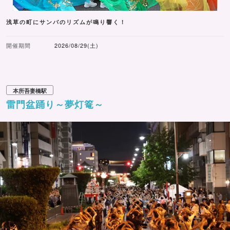
浅草の町にサンバのリズムが鳴り響く！
開催期間
2026/08/29(土)
本所吾妻橋駅
雷門盆踊り～夢灯篭～