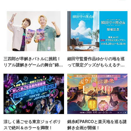
三四郎が早解きバトルに挑戦！
細田守監督作品ゆかりの地を巡
リアル謎解きゲームの舞台"錦糸
って限定グッズがもらえるチャ
町PARCO・楽天地"を巡る！
ンス！
涼しく過ごせる東京ジョイポリ
錦糸町PARCOと楽天地を巡る謎
スで絶叫＆ホラーを満喫！
解き企画が開催！