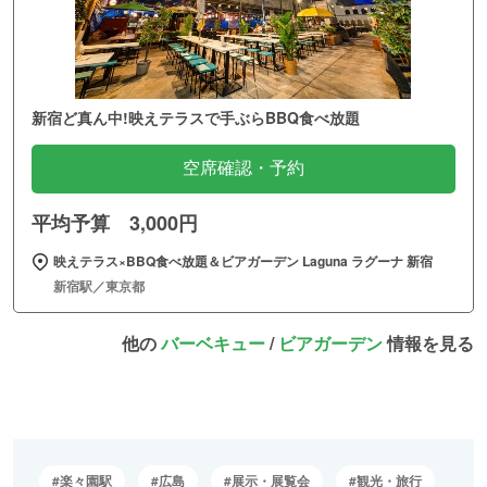
新宿ど真ん中!映えテラスで手ぶらBBQ食べ放題
空席確認・予約
平均予算 3,000円
映えテラス×BBQ食べ放題＆ビアガーデン Laguna ラグーナ 新宿
新宿駅／東京都
他の
バーベキュー
/
ビアガーデン
情報を見る
楽々園駅
広島
展示・展覧会
観光・旅行