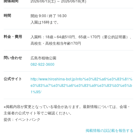
開催期間
2026/06/13(土) ～ 2026/06/18(木)
時間
開始 9:00 / 終了 16:30
入園は16時まで。
料金・費用
入園料：18歳～64歳510円、65歳～170円（要公的証明書）、
高校生・高校生相当年齢170円
問い合わせ
広島市植物公園
082-922-3600
公式サイト
http://www.hiroshima-bot.jp/info/%e3%82%a6%e3%83%81%
e3%83%a7%e3%82%a6%e3%83%a9%e3%83%b3%e5%b
1%95/
※掲載内容が変更となっている場合があります。最新情報については、会場・
主催者の公式サイト等でご確認ください。
提供：イベントバンク
掲載情報の誤記載を報告する