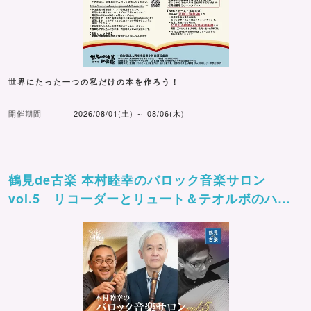
世界にたった一つの私だけの本を作ろう！
開催期間
2026/08/01(土) ～ 08/06(木)
鶴見de古楽 本村睦幸のバロック音楽サロン
vol.5 リコーダーとリュート＆テオルボのハー
モニー