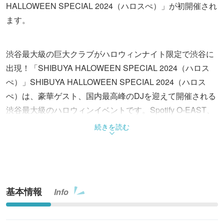
HALLOWEEN SPECIAL 2024（ハロスぺ）」が初開催され
ます。
渋谷最大級の巨大クラブがハロウィンナイト限定で渋谷に
出現！「SHIBUYA HALOWEEN SPECIAL 2024（ハロス
ぺ）」SHIBUYA HALLOWEEN SPECIAL 2024（ハロス
ぺ）は、豪華ゲスト、国内最高峰のDJを迎えて開催される
渋谷最大級のハロウィンイベントです。Spotify O-EAST、
duo MUSIC EXCHANGE、東間屋が、10月31日（木）限定
続きを読む
で巨大クラブとして突如出現。お笑いライブやDJライブ、
仮装コンテスト等の豪華コンテンツで、ハロウィンナイト
を盛り上げます。※両会場は行き来自由です。
基本情報
Info
◆ハロスぺ「Spotify O-EAST」：リンダカラー∞、ぱーて
ぃーちゃん参戦！賞金ありの仮装大会も！
Spotify O-EASTでは、お笑いトリオのぱーてぃーちゃん、