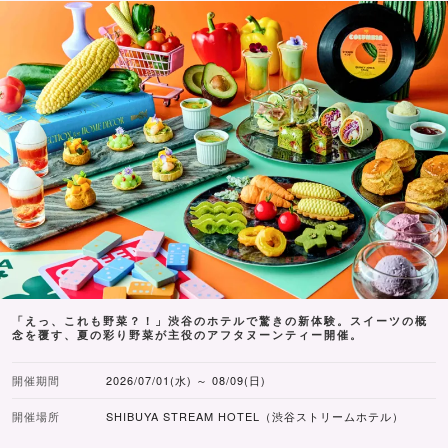
「えっ、これも野菜？！」渋谷のホテルで驚きの新体験。スイーツの概
念を覆す、夏の彩り野菜が主役のアフタヌーンティー開催。
開催期間
2026/07/01(水) ～ 08/09(日)
開催場所
SHIBUYA STREAM HOTEL（渋谷ストリームホテル）