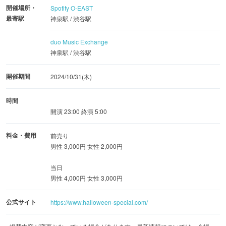
開催場所・
Spotify O-EAST
リンダカラー∞が登場し、お笑いライブを実施。そして、
最寄駅
神泉駅 / 渋谷駅
国内最高峰の6名の実力派DJがフロアを盛り上げ、会場は
渋谷ハロウィンの熱気が凝縮されたエンターテインメント
duo Music Exchange
神泉駅 / 渋谷駅
空間になります。さらに、賞金ありの仮装コンテストを実
施し「ハロスぺ仮装チャンピオン」を決定！
開催期間
2024/10/31(木)
◆ハロスぺ「duo MUSIC EXCHANGE」：日本最大級のK-
時間
POP PARTY “YOLO”を開催！
開演 23:00 終演 5:00
duo MUSIC EXCHANGEでは、様々な都市で話題を集める
料金・費用
前売り
K-POP PARTY “YOLO”を開催。K-POPが生んだファンカル
男性 3,000円 女性 2,000円
チャー「カバーダンス」のショーケースが渋谷ハロウィン
に華を添えます。カバーダンスイベントや大会で好成績を
当日
男性 4,000円 女性 3,000円
収める有名ダンサーによるハイレベルなダンスパフォーマ
ンスは見どころ満載です。
公式サイト
https://www.halloween-special.com/