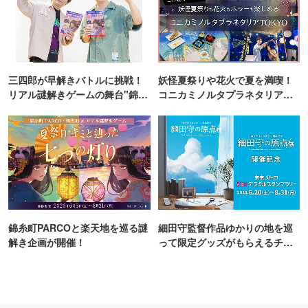
三四郎が早解きバトルに挑戦！
妖怪夏祭りや花火で夏を満喫！
リアル謎解きゲームの舞台"錦糸
コニカミノルタプラネタリア
町PARCO・楽天地"を巡る！
TOKYO
錦糸町PARCOと楽天地を巡る謎
細田守監督作品ゆかりの地を巡
解き企画が開催！
って限定グッズがもらえるチャ
ンス！