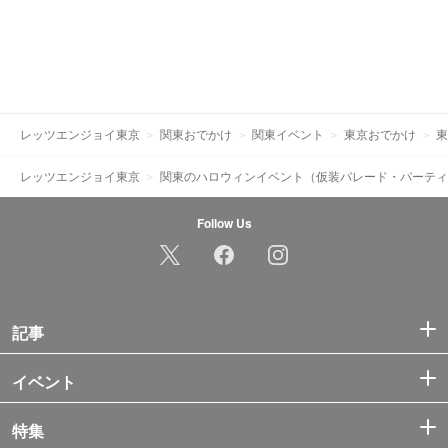
レッツエンジョイ東京
関東おでかけ
関東イベント
東京おでかけ
東
レッツエンジョイ東京
関東のハロウィンイベント（仮装パレード・パーティ
Follow Us
記事
イベント
特集