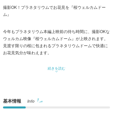
撮影OK！プラネタリウムでお花見を『桜ウェルカムドー
ム』
今年もプラネタリウム本編上映前の待ち時間に、撮影OKな
ウェルカム映像『桜ウェルカムドーム』が上映されます。
見渡す限りの桜に包まれるプラネタリウムドームで快適に
お花見気分が味わえます。
プラネタリウム本編上映前の約5～10分間に、見渡す限り
続きを読む
の桜に包まれる、桜ウェルカムドームを上映します。開花
状況や天気などに左右され、意外と予定を立てるのが難し
いお花見。天候を気にせず快適に過ごせるドームで、プラ
ネタリウムならではの幻想的な桜をお楽しみください。
基本情報
Info
※内容の詳細は公式サイトをご確認ください。