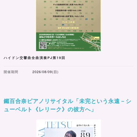
ハイドン交響曲全曲演奏PJ第19回
開催期間
2026/08/09(日)
鐵百合奈ピアノリサイタル「未完という永遠－シ
ューベルト《レリーク》の彼方へ」