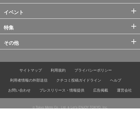
イベント
特集
その他
サイトマップ
利用規約
プライバシーポリシー
利用者情報の外部送信
クチコミ投稿ガイドライン
ヘルプ
お問い合わせ
プレスリリース・情報提供
広告掲載
運営会社
© Tokyo Metro Co., Ltd. & Let’s ENJOY TOKYO, Inc.