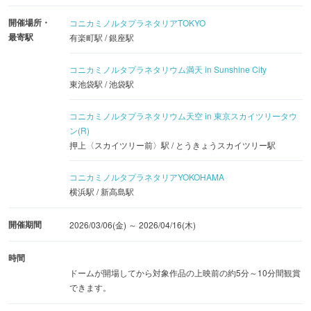
開催場所・
コニカミノルタプラネタリアTOKYO
最寄駅
有楽町駅 / 銀座駅
コニカミノルタプラネタリウム満天 in Sunshine City
東池袋駅 / 池袋駅
コニカミノルタプラネタリウム天空 in 東京スカイツリータウ
ン(R)
押上〈スカイツリー前〉駅 / とうきょうスカイツリー駅
コニカミノルタプラネタリアYOKOHAMA
横浜駅 / 新高島駅
開催期間
2026/03/06(金) ～ 2026/04/16(木)
時間
ドームが開場してから対象作品の上映前の約5分～10分間観賞
できます。