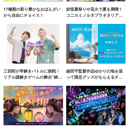
17種類の彩り豊かなおばんざい
妖怪夏祭りや花火で夏を満喫！
から自由にチョイス！
コニカミノルタプラネタリア
TOKYO
三四郎が早解きバトルに挑戦！
細田守監督作品ゆかりの地を巡
リアル謎解きゲームの舞台"錦糸
って限定グッズがもらえるチャ
町PARCO・楽天地"を巡る！
ンス！