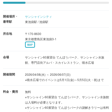
でストーリーが異なる謎解きラリーを実施するほか、ここ
でしか買えないコナングッズが揃う“名探偵コナンプラ
開催場所・
サンシャインシティ
ザ”が期間限定で登場。サンシャイン水族館では、キャラク
最寄駅
東池袋駅 / 池袋駅
ターと水族館ならではの生き物が登場する描き下ろしのオ
リジナルデフォルメイラストを使用したオリジナルグッズ
所在地
〒170-8630
の販売や、イベント期間限定の特別なアシカパフォーマン
東京都豊島区東池袋3-1
MAP
スが初開催されます。また、専門店街アルパ・スカイレス
トラン内の飲食店で対象メニューを注文すると、レストラ
会場
サンシャイン60展望台 てんぼうパーク、サンシャイン水族
ンフェア限定のオリジナルデフォルメイラストが描かれた
館、専門店街アルパ・スカイレストラン、噴水広場
ノベルティがもらえるほか、噴水広場ではゴールデンウィ
ーク期間中にキャラクター撮影会などのスペシャルイベン
開催期間
2026/04/08(水) ～ 2026/06/07(日)
※噴水広場でのイベントは5月1日(金)～5月5日(火・祝)まで
トも実施されます。
料金・費用
無料
期間中は館内の各所にオリジナルフォトスポットが登場
※サンシャイン60展望台 てんぼうパーク、サンシャイン水族館
し、サンシャインシティが「名探偵コナン」一色に染まり
は入場料が必要となります。
※サンシャイン60展望台 てんぼうパークの謎解きラリーは有料
ます。この機会にぜひ、サンシャインシティに足を運んで