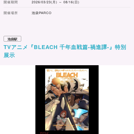
開催期間
2026/03/23(月) ～ 08/16(日)
開催場所
池袋PARCO
池袋駅
TVアニメ『BLEACH 千年血戦篇‐禍進譚-』特別
展示