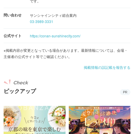
です。
みてはいかがでしょうか！
問い合わせ
サンシャインシティ総合案内
＜イベントの見どころ＞
03-3989-3331
◆サンシャイン60展望台 てんぼうパーク
公式サイト
https://conan-sunshinecity.com/
・第1弾：4月8日(水)～5月7日(木)、第2弾：5月8日(金)～6
月7日(日)期間ごとにストーリーが異なる謎解きラリー
※掲載内容が変更となっている場合があります。最新情報については、会場・
・海抜251ｍからの眺望を活かしたフォトスポット
主催者の公式サイト等でご確認ください。
・「名探偵コナンプラザ」では、てんぼうパークでしか買
掲載情報の誤記載を報告する
えない描き下ろしイラストを使用した限定グッズを販売
・「てんぼうパークCAFE」にて、1会計1,300円以上ご注
Check
文の方に、オリジナルノベルティをプレゼント
ピックアップ
PR
◆サンシャイン水族館
・イベント期間限定の特別なアシカパフォーマンスを初開
催！
・水族館ならではの生き物とコラボしたオリジナルデフォ