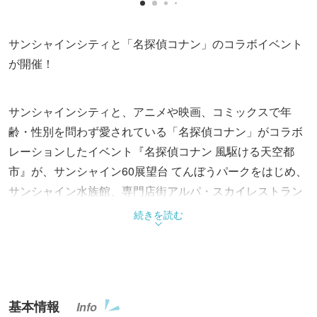
サンシャインシティと「名探偵コナン」のコラボイベント
が開催！
サンシャインシティと、アニメや映画、コミックスで年
齢・性別を問わず愛されている「名探偵コナン」がコラボ
レーションしたイベント『名探偵コナン 風駆ける天空都
市』が、サンシャイン60展望台 てんぼうパークをはじめ、
サンシャイン水族館、専門店街アルパ・スカイレストラン
などサンシャインシティ各所で開催されます。
続きを読む
本イベントは4月10日(金)に公開予定の劇場版「名探偵コナ
ン ハイウェイの堕天使」に合わせて開催され、今回で8回
目のコラボレーションとなります。
基本情報
Info
サンシャイン60展望台 てんぼうパークでは、第1弾・第2弾