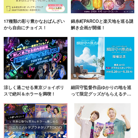
ルメイラストを使用したフォトスポット
・館内2F「ショップ アクアポケット」にて、水族館限定の
17種類の彩り豊かなおばんざい
錦糸町PARCOと楽天地を巡る謎
オリジナルグッズを販売。
から自由にチョイス！
解き企画が開催！
◆専門店街アルパ・スカイレストラン他 計45店舗
・対象メニューのご注文で、オリジナルデフォルメイラス
トが描かれたノベルティがもらえるレストランフェアを開
催
◆噴水広場 ＜5月1日(金)～5日(火・祝)＞
涼しく過ごせる東京ジョイポリ
細田守監督作品ゆかりの地を巡
・5月のゴールデンウィーク期間限定で劇場版「名探偵コ
スで絶叫＆ホラーを満喫！
って限定グッズがもらえるチャ
ナン ハイウェイの堕天使」のスペシャルフォトスポットが
ンス！
登場
・コナンくんも遊びにくる！キャラクター撮影会も実施
・無料で参加できる謎解きラリーも展開