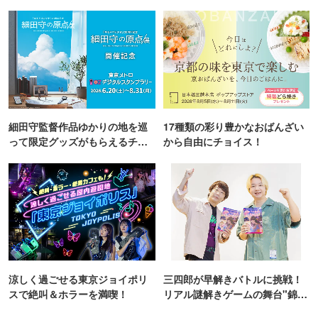
TOKYO
細田守監督作品ゆかりの地を巡
17種類の彩り豊かなおばんざい
って限定グッズがもらえるチャ
から自由にチョイス！
ンス！
涼しく過ごせる東京ジョイポリ
三四郎が早解きバトルに挑戦！
スで絶叫＆ホラーを満喫！
リアル謎解きゲームの舞台"錦糸
町PARCO・楽天地"を巡る！