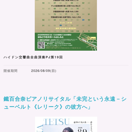
ハイドン交響曲全曲演奏PJ第19回
開催期間
2026/08/09(日)
鐵百合奈ピアノリサイタル「未完という永遠－シ
ューベルト《レリーク》の彼方へ」