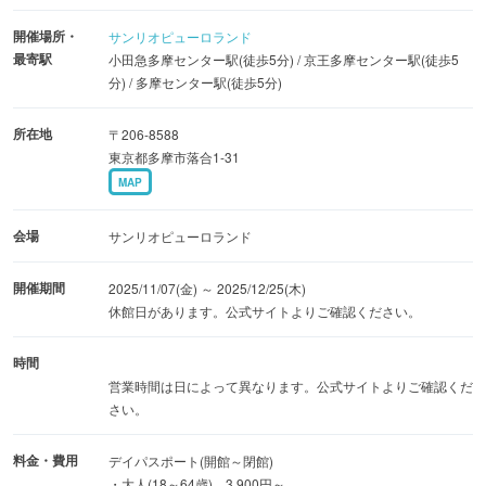
記念グッズまで展開する期間限定グッズ、キャラクターを
開催場所・
サンリオピューロランド
モチーフにした色鮮やかなフードも展開し、JOCHUMと一
最寄駅
小田急多摩センター駅(徒歩5分) / 京王多摩センター駅(徒歩5
緒に幸せなクリスマスを堪能できる特別なコンテンツが用
分) / 多摩センター駅(徒歩5分)
意されています。
所在地
〒206-8588
東京都多摩市落合1-31
もう一つの注目コンテンツは、12月24日が誕生日の「リ
MAP
トルツインスターズ（キキ＆ララ）」50周年を記念した、
「Kiki＆Lala トゥインクリングスタジオ」のスペシャルイ
会場
サンリオピューロランド
ルミネーション「Twinkle Gift Night」です。他にも、
「Puroland Illumination Christmas スペシャルグリーティン
開催期間
2025/11/07(金) ～ 2025/12/25(木)
休館日があります。公式サイトよりご確認ください。
グ（事前予約制・有料）」なども開催されます。
時間
(c) 2025 SANRIO CO., LTD. TOKYO, JAPAN 著作 株式会
営業時間は日によって異なります。公式サイトよりご確認くだ
社サンリオ
さい。
料金・費用
デイパスポート(開館～閉館)
※画像はイメージです。
・大人(18～64歳) 3,900円～