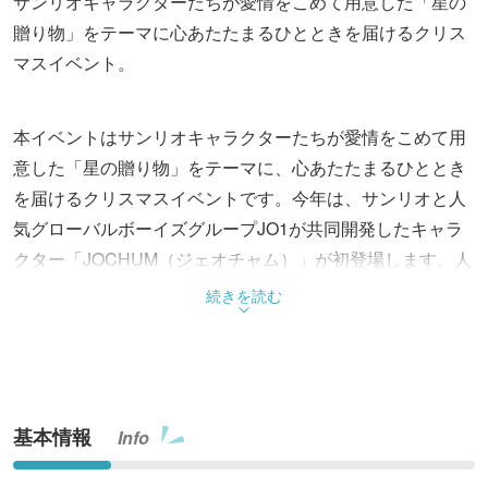
サンリオキャラクターたちが愛情をこめて用意した「星の
贈り物」をテーマに心あたたまるひとときを届けるクリス
マスイベント。
本イベントはサンリオキャラクターたちが愛情をこめて用
意した「星の贈り物」をテーマに、心あたたまるひととき
を届けるクリスマスイベントです。今年は、サンリオと人
気グローバルボーイズグループJO1が共同開発したキャラ
クター「JOCHUM（ジェオチャム）」が初登場します。人
気アトラクション「サンリオキャラクターボートライド」
続きを読む
では、パーティに招待されたJOCHUMたちがさらにアトラ
クションを盛り上げます。加えて、3Fエントランスに設置
されるプレゼントボックスツリーのフォトスポットでは、
クリスマスの記念にぴったりな幻想的な写真撮影を楽しめ
基本情報
Info
ます。 さらに、クリスマスの時期にもぴったりな普段の生
活で使える実用的なアイテムから、コレクションに最適な