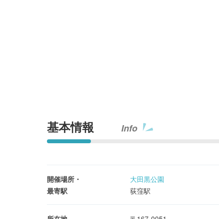
基本情報
Info
開催場所・
大田黒公園
最寄駅
荻窪駅
所在地
〒167-0051