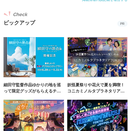
でみてはいかがでしょうか。
Check
◆SNOWS 2025バレンタイン新商品
ピックアップ
PR
商品名：スノーボール ごろり
価格：1箱5個入 1,998円
生トリュフチョコレート「スノーボール」を、より贅沢に
冬の放牧⽜乳を加えた生クリームを生チョコレートで包ん
だ、まろやかな生トリュフチョコレートに、ザクザクとし
た食感のビターなアーモンドチョコレートを纏わせた一
品。“パリッ・フワッ・トロッ”のトリプル食感を楽しめ
細田守監督作品ゆかりの地を巡
妖怪夏祭りや花火で夏を満喫！
る、新登場の生トリュフアーモンドチョコレート。
って限定グッズがもらえるチャ
コニカミノルタプラネタリア
ンス！
TOKYO
商品名：森ノ木 赤
価 格：8本入 1,404円
フリーズドライイチゴを組み合わせた、クリスピーストロ
ベリーチョコレート爽やかな酸味と風味にこだわった北海