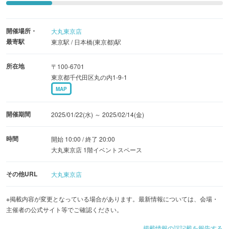
けの生チョコレートをカリッとしたラングドシャでサンド
した「スノーサンド」のバレンタイン限定缶、サクサク食
開催場所・
大丸東京店
感が魅力のクリスピーミルクチョコレート「森ノ木」に、
最寄駅
東京駅 / 日本橋(東京都)駅
北海道産のフリーズドライイチゴを組み合わせたバレンタ
インらしいフレーバーの「森ノ木 赤」が新登場します。素
所在地
〒100-6701
材へのこだわりから「冬季限定スイーツ」として、冬限定
東京都千代田区丸の内1-9-1
MAP
で販売する「SNOWS」は、常設店を持たず、オンライン
ショップと各地でのPOP UP STOREなどで、冬の季節だけ
開催期間
2025/01/22(水) ～ 2025/02/14(金)
楽しめる北海道発のスイーツ。直営の放牧酪農場で搾った
冬の放牧⽜乳をはじめ、北海道産にこだわった上質な原材
時間
開始 10:00 / 終了 20:00
料を使⽤したお菓⼦は、5シーズン目でも、11月からスタ
大丸東京店 1階イベントスペース
ートしているオンラインショップ販売は毎朝開始数分で完
その他URL
大丸東京店
売する商品もあり、各地のPOP UP STOREでも連日完売が
続くほど話題の北海道の新定番スイーツとして注目されて
※掲載内容が変更となっている場合があります。最新情報については、会場・
います。今だけの味わいと、ここでしか買えないSNOWS
主催者の公式サイト等でご確認ください。
のスイーツを、大切な⽅へのギフト、ご自身⽤に、楽しん
掲載情報の誤記載を報告する