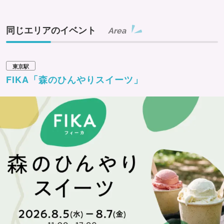
は、ミルクの風味が感じられるリッチな味わいが特徴。寒
い冬に放牧酪農の健やかな⽜たちから搾れる⽜乳は、脂肪
同じエリアのイベント
Area
分が⾼く濃厚なコクがあり、チョコレートに深い味わいを
加えています。
東京駅
商品名：スノーボール
FIKA「森のひんやりスイーツ」
価格：9個入 1,512円
北海道の素材のおいしさをそのまま詰め込んだ、ふたつの
生を一緒に楽しめる“ダブル生”スイーツ。冬の放牧⽜乳を
加えた北海道産生クリームを生チョコレートで包んだ、冬
のミルクの甘い香りとコクを味わう生トリュフチョコレー
トです。作りたてを冷凍することで、北海道のフレッシュ
な素材の味をそのまま楽しむことができます。
商品名：スノーチップス
価格： 1箱4袋入 1,296円