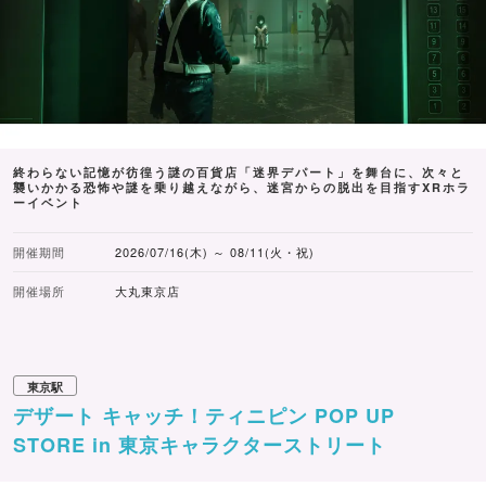
家”大谷一良さんの作品「森の見る夢」の木々をモチーフに
した3つの形のチョコレートが特徴。
※内容の詳細は公式サイトをご確認ください。
終わらない記憶が彷徨う謎の百貨店「迷界デパート」を舞台に、次々と
襲いかかる恐怖や謎を乗り越えながら、迷宮からの脱出を目指すXRホラ
ーイベント
開催期間
2026/07/16(木) ～ 08/11(火・祝)
開催場所
大丸東京店
東京駅
デザート キャッチ！ティニピン POP UP
STORE in 東京キャラクターストリート