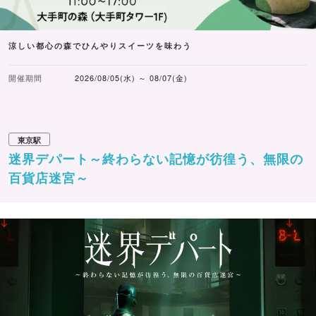
カカオの豊かな風味が広がる、一度食べたら忘れられない
粉雪のような口どけのスノーチップス。生地に練り込んだ
チョコレート、チップスに噴霧したチョコレート、最後に
涼しい都心の森でひんやりスイーツを味わう
纏わせる粒状のチョコレート、トリプルチョコレートが生
開催期間
2026/08/05(水) ～ 08/07(金)
み出す絶妙な美味しさが体感できます。チョコレートをた
っぷり練り込んだ生地は、独自の揚げ焼き製法で作り上げ
るサクッとした食感が特徴。おいしさにこだわり、手間と
東京駅
時間をかけて製造されています。
迷界デパート～終わらない記憶が彷徨う、無限の
百貨店迷宮～
商品名：森ノ木 黒
価格：8本入 1,188円
薄く焼いたクレープ生地を砕いたフィアンティーヌと、ロ
ーストアーモンドを細かく刻み、香ばしいパイを混ぜ込ん
だ、サクサク食感も楽しめるクリスピーミルクチョコレー
ト。ミルクチョコレートとスイートチョコレートの絶妙な
ブレンドでミルキーな味わいが楽しめます。“山の版画