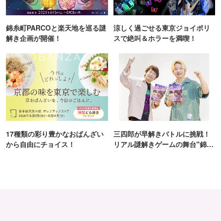
道産のフリーズドライイチゴに、サクサク食感のピンク色
のフィアンティーヌ、ホワイトクランチクッキー、刻みア
錦糸町PARCOと楽天地を巡る謎
涼しく過ごせる東京ジョイポリ
ーモンドを混ぜこみました。バランスの良い食感とホワイ
解き企画が開催！
スで絶叫＆ホラーを満喫！
トチョコレートのやさしい甘みが調和する、見た目も楽し
いクリスピーストロベリーチョコレート。
◆SNOWS 2024‐2025 LINEUP
商品名：スノーサンド
内容量／価格
・5個入（白／黒）各1,053円
17種類の彩り豊かなおばんざい
三四郎が早解きバトルに挑戦！
・16個入（白と黒 各8個入）3,645円
から自由にチョイス！
リアル謎解きゲームの舞台"錦糸
町PARCO・楽天地"を巡る！
・6個入（白と黒 各3個入）1,782円《VD缶》
直火でひとつひとつ丁寧に挟み焼きしているラングドシャ
の香ばしいカリカリ感と、生チョコレートのなめらかさの
両⽅を実現した生チョコレートサンドクッキー。濃厚でコ
クのある冬の放牧⽜乳を使って仕上げた生チョコレート