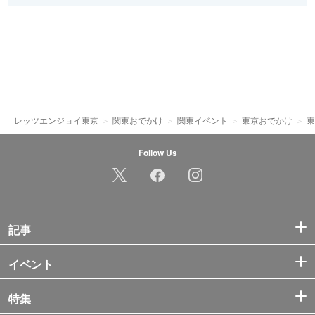
レッツエンジョイ東京
関東おでかけ
関東イベント
東京おでかけ
東
Follow Us
記事
イベント
特集