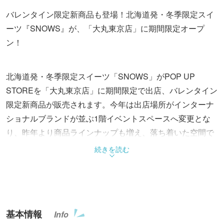
バレンタイン限定新商品も登場！北海道発・冬季限定スイ
ーツ『SNOWS』が、「大丸東京店」に期間限定オープ
ン！
北海道発・冬季限定スイーツ「SNOWS」がPOP UP
STOREを「大丸東京店」に期間限定で出店、バレンタイン
限定新商品が販売されます。今年は出店場所がインターナ
ショナルブランドが並ぶ1階イベントスペースへ変更とな
り、昨年より商品ラインナップも増え、落ち着いた空間で
SNOWSの世界観を体感しながらお買い物が楽しめます。
続きを読む
大丸東京店のPOP UP STORE店頭では、SNOWSの代表商
品をはじめ、バレンタイン期間限定で、“パリッ・フワッ・
トロッ”のトリプル食感を楽しめる、生トリュフアーモンド
基本情報
Info
チョコレート「スノーボール ごろり」や、なめらかな口ど