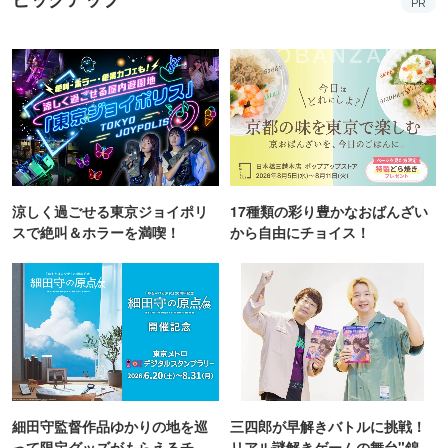
PR
涼しく過ごせる東京ジョイポリ
17種類の彩り豊かなおばんざい
スで絶叫＆ホラーを満喫！
から自由にチョイス！
細田守監督作品ゆかりの地を巡
三四郎が早解きバトルに挑戦！
って限定グッズがもらえるチャ
リアル謎解きゲームの舞台"錦糸