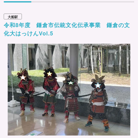
大船駅
令和8年度 鎌倉市伝統文化伝承事業 鎌倉の文
化大はっけんVol.5