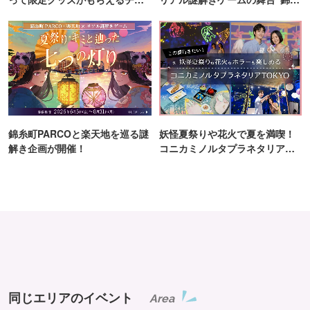
ンス！
町PARCO・楽天地"を巡る！
錦糸町PARCOと楽天地を巡る謎
妖怪夏祭りや花火で夏を満喫！
解き企画が開催！
コニカミノルタプラネタリア
TOKYO
同じエリアのイベント
Area