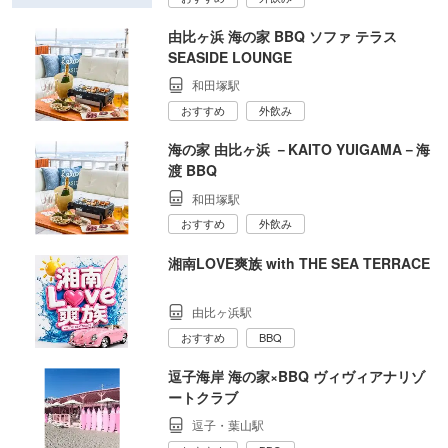
由比ヶ浜 海の家 BBQ ソファ テラス
SEASIDE LOUNGE
和田塚駅
おすすめ
外飲み
海の家 由比ヶ浜 －KAITO YUIGAMA－海
渡 BBQ
和田塚駅
おすすめ
外飲み
湘南LOVE爽族 with THE SEA TERRACE
由比ヶ浜駅
おすすめ
BBQ
逗子海岸 海の家×BBQ ヴィヴィアナリゾ
ートクラブ
逗子・葉山駅