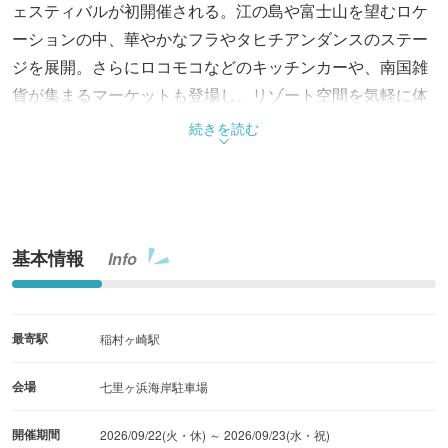
ェスティバルが初開催される。江の島や富士山を望むロケ
ーションの中、華やかなフラやタヒチアンダンスのステー
ジを展開。さらにロコモコなどのキッチンカーや、南国雑
貨が集まるマーケットも登場し、リゾート空間を気軽に体
感できる内容だ。海辺で食事や買い物を楽しみながら、ゆ
続きを読む
ったりとした時間を過ごせるイベントである。
基本情報
Info
最寄駅
稲村ヶ崎駅
会場
七里ヶ浜海岸駐車場
開催期間
2026/09/22(火・休) ～ 2026/09/23(水・祝)