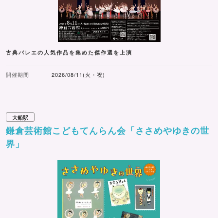
古典バレエの人気作品を集めた傑作選を上演
開催期間
2026/08/11(火・祝)
大船駅
鎌倉芸術館こどもてんらん会「ささめやゆきの世
界」