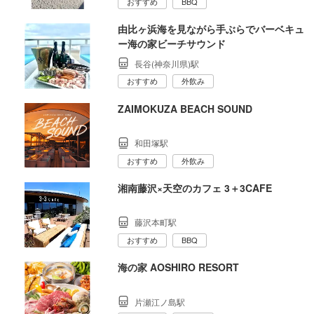
おすすめ
BBQ
由比ヶ浜海を見ながら手ぶらでバーベキュ
ー海の家ビーチサウンド
長谷(神奈川県)駅
おすすめ
外飲み
ZAIMOKUZA BEACH SOUND
和田塚駅
おすすめ
外飲み
湘南藤沢×天空のカフェ 3＋3CAFE
藤沢本町駅
おすすめ
BBQ
海の家 AOSHIRO RESORT
片瀬江ノ島駅