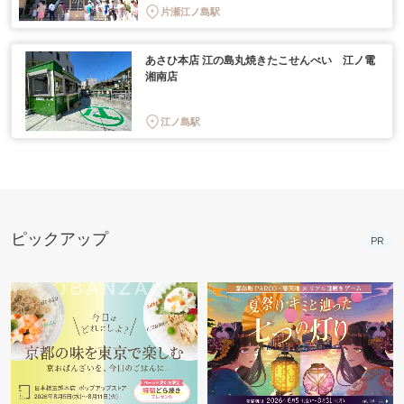
片瀬江ノ島駅
あさひ本店 江の島丸焼きたこせんべい 江ノ電
湘南店
江ノ島駅
ピックアップ
PR