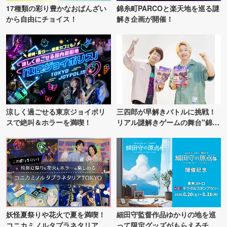
17種類の彩り豊かなおばんざい
錦糸町PARCOと楽天地を巡る謎
から自由にチョイス！
解き企画が開催！
涼しく過ごせる東京ジョイポリ
三四郎が早解きバトルに挑戦！
スで絶叫＆ホラーを満喫！
リアル謎解きゲームの舞台"錦糸
町PARCO・楽天地"を巡る！
妖怪夏祭りや花火で夏を満喫！
細田守監督作品ゆかりの地を巡
コニカミノルタプラネタリア
って限定グッズがもらえるチャ