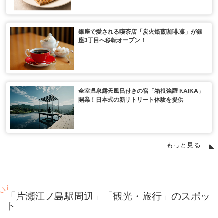
銀座で愛される喫茶店「炭火焙煎珈琲.凛」が銀
座3丁目へ移転オープン！
全室温泉露天風呂付きの宿「箱根強羅 KAIKA」
開業！日本式の新リトリート体験を提供
もっと見る
「片瀬江ノ島駅周辺」「観光・旅行」のスポッ
ト