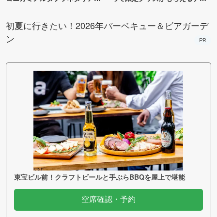
TOKYO
ンス！
初夏に行きたい！2026年バーベキュー＆ビアガーデ
ン
PR
東宝ビル前！クラフトビールと手ぶらBBQを屋上で堪能
空席確認・予約