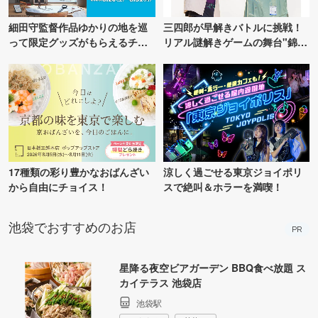
細田守監督作品ゆかりの地を巡
三四郎が早解きバトルに挑戦！
って限定グッズがもらえるチャ
リアル謎解きゲームの舞台"錦糸
ンス！
町PARCO・楽天地"を巡る！
17種類の彩り豊かなおばんざい
涼しく過ごせる東京ジョイポリ
から自由にチョイス！
スで絶叫＆ホラーを満喫！
池袋でおすすめのお店
PR
星降る夜空ビアガーデン BBQ食べ放題 ス
カイテラス 池袋店
池袋駅