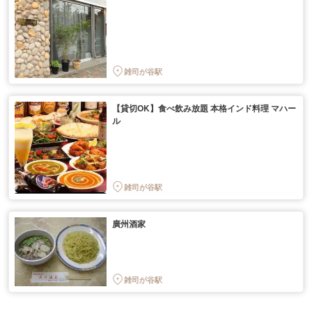
雑司が谷駅
【貸切OK】食べ飲み放題 本格インド料理 マハー
ル
雑司が谷駅
廣州酒家
雑司が谷駅