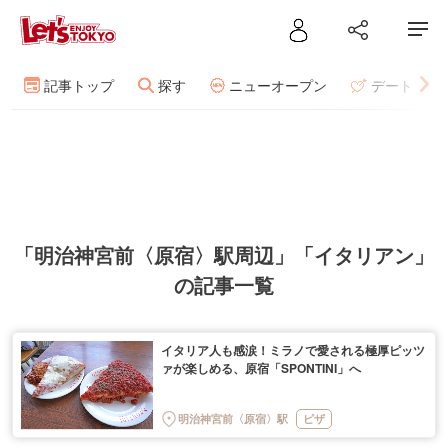
記事トップ
探す
ニューオープン
デート
「明治神宮前〈原宿〉駅周辺」「イタリアン」
の記事一覧
イタリア人も感涙！ミラノで愛される極厚ピッツ
ァが楽しめる、原宿「SPONTINI」へ
明治神宮前〈原宿〉駅
ピザ