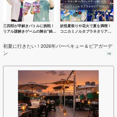
三四郎が早解きバトルに挑戦！
妖怪夏祭りや花火で夏を満喫！
リアル謎解きゲームの舞台"錦糸
コニカミノルタプラネタリア
町PARCO・楽天地"を巡る！
TOKYO
初夏に行きたい！2026年バーベキュー＆ビアガーデ
ン
PR