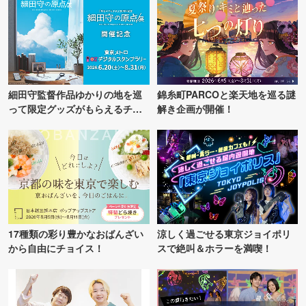
細田守監督作品ゆかりの地を巡
錦糸町PARCOと楽天地を巡る謎
って限定グッズがもらえるチャ
解き企画が開催！
ンス！
17種類の彩り豊かなおばんざい
涼しく過ごせる東京ジョイポリ
から自由にチョイス！
スで絶叫＆ホラーを満喫！