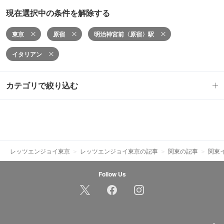
現在選択中の条件を解除する
東京
原宿
明治神宮前〈原宿〉駅
イタリアン
カテゴリで絞り込む
レッツエンジョイ東京
レッツエンジョイ東京の記事
関東の記事
関東
Follow Us