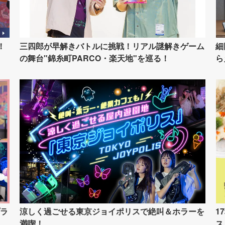
！
三四郎が早解きバトルに挑戦！リアル謎解きゲーム
細
の舞台"錦糸町PARCO・楽天地"を巡る！
ら
ラ
涼しく過ごせる東京ジョイポリスで絶叫＆ホラーを
1
満喫！
ス