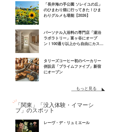
「長井海の手公園 ソレイユの丘」
のひまわり畑に行ってきた！ひま
わりグルメも堪能【2026】
パーソナル入浴料の専門店「湯治
ラボラトリー」富ヶ谷にオープ
ン！100通り以上から自由にカスタ
ム
タリーズコーヒー初のベーカリー
併設店「プライムファイブ」新宿
にオープン
もっと見る
「関東」「没入体験・イマーシ
ブ」のスポット
レーヴ・デ・リュミエール