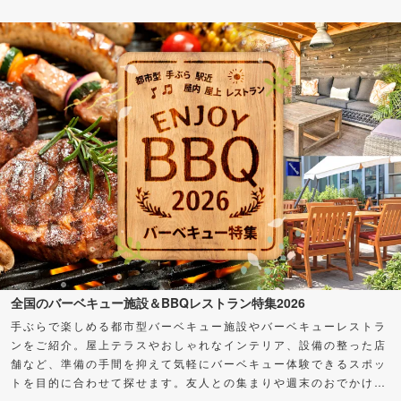
全国のバーベキュー施設＆BBQレストラン特集2026
手ぶらで楽しめる都市型バーベキュー施設やバーベキューレストラ
ンをご紹介。屋上テラスやおしゃれなインテリア、設備の整った店
舗など、準備の手間を抑えて気軽にバーベキュー体験できるスポッ
トを目的に合わせて探せます。友人との集まりや週末のおでかけ
に、バーベキューを楽しもう！