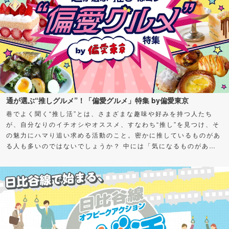
通が選ぶ“推しグルメ”！「偏愛グルメ」特集 by偏愛東京
巷でよく聞く“推し活”とは、さまざまな趣味や好みを持つ人たち
が、自分なりのイチオシやオススメ、すなわち“推し”を見つけ、そ
の魅力にハマり追い求める活動のこと。密かに推しているものがあ
る人も多いのではないでしょうか？ 中には「気になるものがある
けど、何から始めればよいかわからない」「私も推せる何かを見つ
けたい！」とお悩みの方もいるかもしれません。 そこで今回、さ
まざまなグルメの“通（ツウ）”に“推し”をアンケート！愛してやま
ない、超オススメスポット＆グルメを聞いちゃいました。気になる
カテゴリーがあったら、ぜひチェックしてみてくださいね。