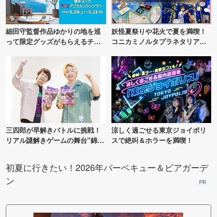
細田守監督作品ゆかりの地を巡
妖怪夏祭りや花火で夏を満喫！
って限定グッズがもらえるチャ
コニカミノルタプラネタリア
ンス！
TOKYO
三四郎が早解きバトルに挑戦！
涼しく過ごせる東京ジョイポリ
リアル謎解きゲームの舞台"錦糸
スで絶叫＆ホラーを満喫！
町PARCO・楽天地"を巡る！
初夏に行きたい！2026年バーベキュー＆ビアガーデ
ン
PR